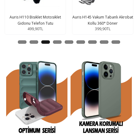
Auris H145 Vakum Tabanlı Akrobat
Auris H115 Boy Ayarlı Vantuzlu
Kollu 360° Döner
Araç İçi Telefon Tu
399,90TL
399,90TL