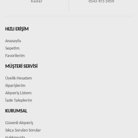
Kadar
0543 415 5959
HIZLI ERIŞIM
Anasayfa
Sepetim
Favorilerim
MÜŞTERI SERVISI
Üyelik Hesabım
Siparişlerim
Alışveriş Listem
İade Taleplerim
KURUMSAL
Güvenli Alışveriş
Sıkça Sorulan Sorular
Hakkımızda