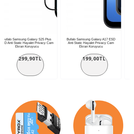
y S25 Plus
Bufalo Samsung Galaxy A17 ESD
Bufalo Samsung Galaxy A
 Privacy Cam
Anti Static Hayalet Privacy Cam
Anti Static Hayalet Priva
cu
Ekran Koruyucu
Ekran Koruyucu
0TL
199,00TL
199,00T