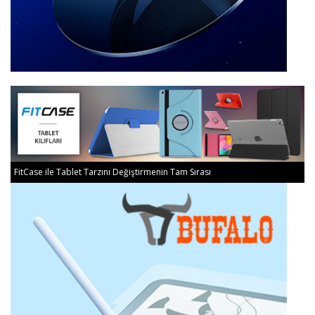
FitCase ile Tablet Tarzını Değiştirmenin Tam Sırası