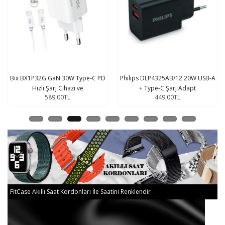
Philips DLP4325AB/12 20W USB-A
Mcdodo CH-0291 GaN 65W
+ Type-C Şarj Adapt
2xType-C 1xUSB Hızlı Çoklu
449,00TL
2.599,90TL
FitCase Akıllı Saat Kordonları İle Saatini Renklendir