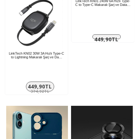
LinkTech KN02 30W 3A Hızlı Type-C
LinkTech KN01 240W 6A Hızlı Type-
to Lightning Makaralı Şarj ve Da…
C to Type-C Makaralı Şarj ve Data…
449,90TL
449,90TL
374,92TL
374,92TL