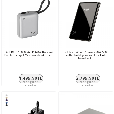
Bix PB119 10000mAh PD20W Kompakt
LinkTech WS40 Premium 20W 5000
Dijital Göstergeli Mini Powerbank Taşı…
mAh Slim Magpro Wireless Hızlı
Powerbank…
1.499,90TL
2.799,90TL
Vergiler
Vergiler
Hariç:
Hariç:
1.249,92TL
2.333,25TL