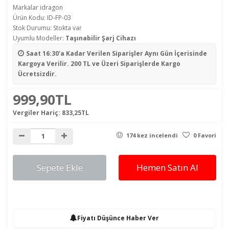
Markalar
idragon
Ürün Kodu: ID-FP-03
Stok Durumu: Stokta var
Uyumlu Modeller:
Taşınabilir Şarj Cihazı
Saat 16:30'a Kadar Verilen Siparişler
Aynı Gün İçerisinde
Kargoya Verilir. 200 TL ve Üzeri Siparişlerde Kargo
Ücretsizdir.
999,90TL
Vergiler Hariç:
833,25TL
174 kez incelendi
0 Favori
Sepete Ekle
Hemen Satın Al
Fiyatı Düşünce Haber Ver