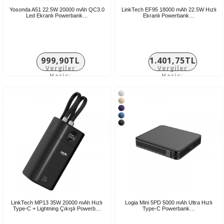
Yosonda A51 22.5W 20000 mAh QC3.0
LinkTech EF95 18000 mAh 22.5W Hızlı
Led Ekranlı Powerbank…
Ekranlı Powerbank…
999,90TL
1.401,75TL
Vergiler
Vergiler
Hariç:
Hariç:
833,25TL
1.168,13TL
LinkTech MP13 35W 20000 mAh Hızlı
Logia Mini 5PD 5000 mAh Ultra Hızlı
Type-C + Lightning Çıkışlı Powerb…
Type-C Powerbank…