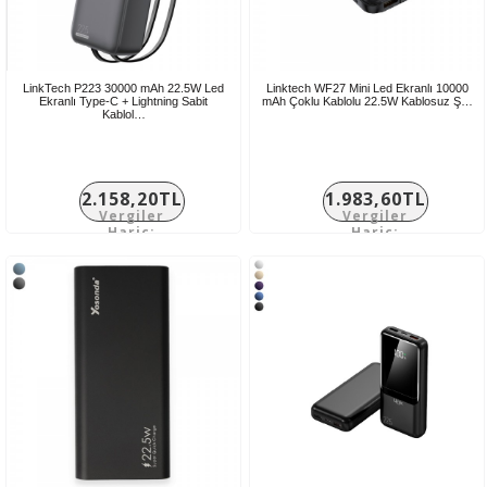
LinkTech P223 30000 mAh 22.5W Led
Linktech WF27 Mini Led Ekranlı 10000
Ekranlı Type-C + Lightning Sabit
mAh Çoklu Kablolu 22.5W Kablosuz Ş…
Kablol…
2.158,20TL
1.983,60TL
Vergiler
Vergiler
Hariç:
Hariç:
1.798,50TL
1.653,00TL