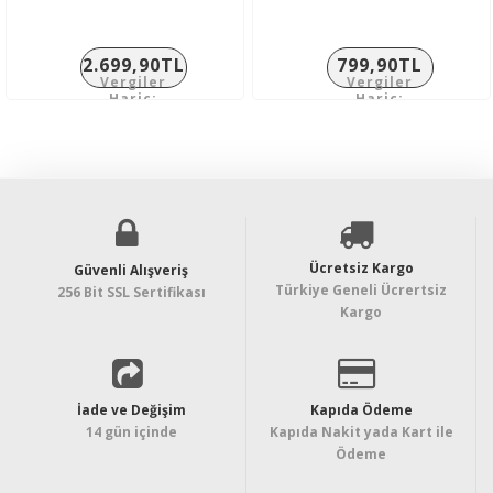
2.699,90TL
799,90TL
Vergiler
Vergiler
Hariç:
Hariç:
2.249,92TL
666,58TL
Ücretsiz Kargo
Güvenli Alışveriş
Türkiye Geneli Ücrertsiz
256 Bit SSL Sertifikası
Kargo
İade ve Değişim
Kapıda Ödeme
14 gün içinde
Kapıda Nakit yada Kart ile
Ödeme