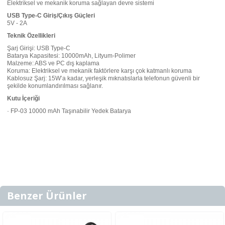
Elektriksel ve mekanik koruma sağlayan devre sistemi
USB Type-C Giriş/Çıkış Güçleri
5V - 2A
Teknik Özellikleri
Şarj Girişi: USB Type-C
Batarya Kapasitesi: 10000mAh, Lityum-Polimer
Malzeme: ABS ve PC dış kaplama
Koruma: Elektriksel ve mekanik faktörlere karşı çok katmanlı koruma
Kablosuz Şarj: 15W’a kadar, yerleşik mıknatıslarla telefonun güvenli bir
şekilde konumlandırılması sağlanır.
Kutu İçeriği
· FP-03 10000 mAh Taşınabilir Yedek Batarya
Benzer Ürünler