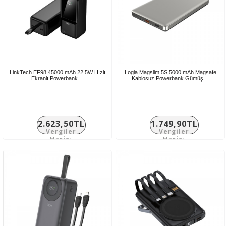
LinkTech EF98 45000 mAh 22.5W Hızlı
Logia Magslim 5S 5000 mAh Magsafe
Ekranlı Powerbank…
Kablosuz Powerbank Gümüş…
2.623,50TL
1.749,90TL
Vergiler
Vergiler
Hariç:
Hariç:
2.186,25TL
1.458,25TL