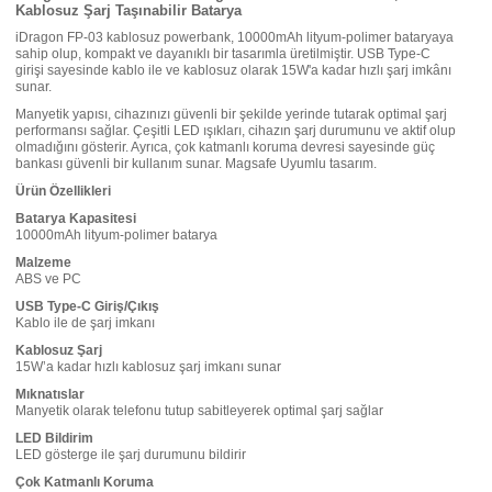
Kablosuz Şarj Taşınabilir Batarya
iDragon FP-03 kablosuz powerbank, 10000mAh lityum-polimer bataryaya
sahip olup, kompakt ve dayanıklı bir tasarımla üretilmiştir. USB Type-C
girişi sayesinde kablo ile ve kablosuz olarak 15W'a kadar hızlı şarj imkânı
sunar.
Manyetik yapısı, cihazınızı güvenli bir şekilde yerinde tutarak optimal şarj
performansı sağlar. Çeşitli LED ışıkları, cihazın şarj durumunu ve aktif olup
olmadığını gösterir. Ayrıca, çok katmanlı koruma devresi sayesinde güç
bankası güvenli bir kullanım sunar. Magsafe Uyumlu tasarım.
Ürün Özellikleri
Batarya Kapasitesi
10000mAh lityum-polimer batarya
Malzeme
ABS ve PC
USB Type-C Giriş/Çıkış
Kablo ile de şarj imkanı
Kablosuz Şarj
15W’a kadar hızlı kablosuz şarj imkanı sunar
Mıknatıslar
Manyetik olarak telefonu tutup sabitleyerek optimal şarj sağlar
LED Bildirim
LED gösterge ile şarj durumunu bildirir
Çok Katmanlı Koruma