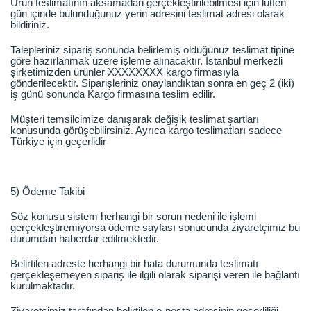
Ürün teslimatının aksamadan gerçekleştirilebilmesi için lütfen
gün içinde bulunduğunuz yerin adresini teslimat adresi olarak
bildiriniz.
Talepleriniz sipariş sonunda belirlemiş olduğunuz teslimat tipine
göre hazırlanmak üzere işleme alınacaktır. İstanbul merkezli
şirketimizden ürünler XXXXXXXX kargo firmasıyla
gönderilecektir. Siparişleriniz onaylandıktan sonra en geç 2 (iki)
iş günü sonunda Kargo firmasına teslim edilir.
Müşteri temsilcimize danışarak değişik teslimat şartları
konusunda görüşebilirsiniz. Ayrıca kargo teslimatları sadece
Türkiye için geçerlidir
5) Ödeme Takibi
Söz konusu sistem herhangi bir sorun nedeni ile işlemi
gerçekleştiremiyorsa ödeme sayfası sonucunda ziyaretçimiz bu
durumdan haberdar edilmektedir.
Belirtilen adreste herhangi bir hata durumunda teslimatı
gerçekleşemeyen sipariş ile ilgili olarak siparişi veren ile bağlantı
kurulmaktadır.
Ziyaretçimiz tarafından belirtilen e-posta adresinin geçerliliği