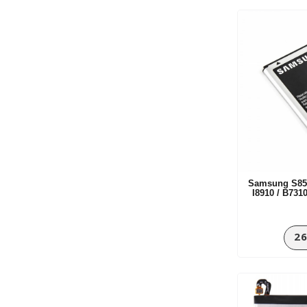
Samsung S853
I8910 / B731
26