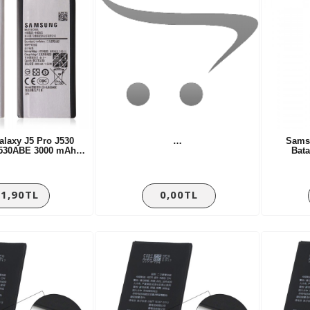
laxy J5 Pro J530
…
Samsu
J530ABE 3000 mAh…
Bat
1,90TL
0,00TL