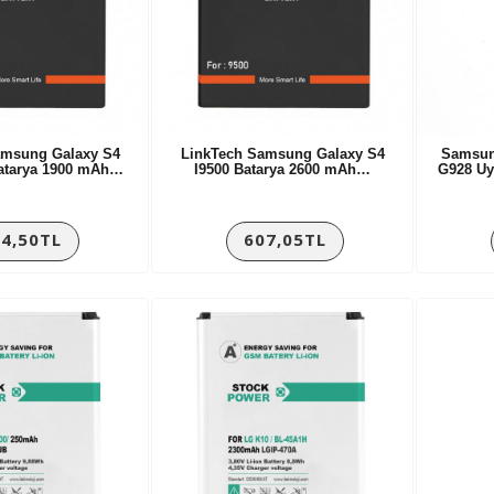
amsung Galaxy S4
LinkTech Samsung Galaxy S4
Samsun
Batarya 1900 mAh…
I9500 Batarya 2600 mAh…
G928 Uy
4,50TL
607,05TL