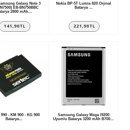
Samsung Galaxy Note 3
Nokia BP-5T Lumia 820 Orjinal
(N7500) EB-BN750BBC
Batarya …
atarya 2800 mAh…
141,90TL
221,90TL
990 - KM 900 - KG 900
Samsung Galaxy Mega I9200
Batarya…
Uyumlu Batarya 3200 mAh B700…