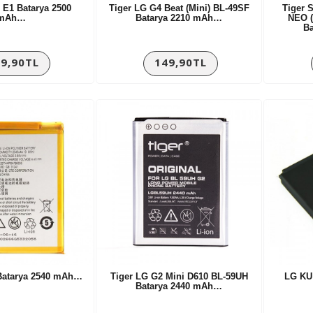
 E1 Batarya 2500
Tiger LG G4 Beat (Mini) BL-49SF
Tiger 
mAh…
Batarya 2210 mAh…
NEO 
B
9,90TL
149,90TL
 Batarya 2540 mAh…
Tiger LG G2 Mini D610 BL-59UH
LG KU 
Batarya 2440 mAh…