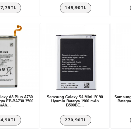
7,75TL
149,90TL
axy A8 Plus A730
Samsung Galaxy S4 Mini I9190
Samsung
rya EB-BA730 3500
Uyumlu Batarya 1900 mAh
Batary
mAh…
B500BE…
4,90TL
270,90TL