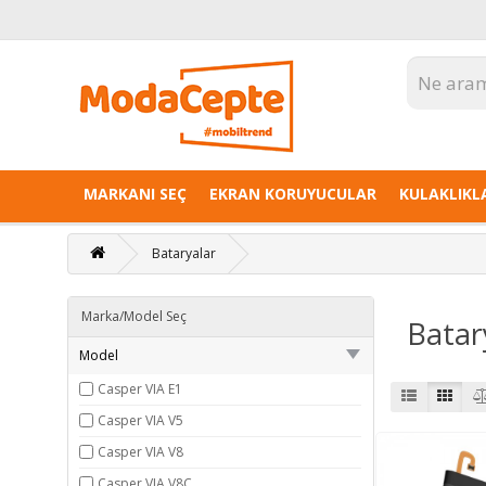
MARKANI SEÇ
EKRAN KORUYUCULAR
KULAKLIKL
Bataryalar
Marka/Model Seç
Batar
Model
Casper VIA E1
Casper VIA V5
Casper VIA V8
Casper VIA V8C