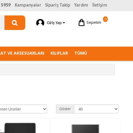
 5959
Kampanyalar
Sipariş Takip
Yardım
İletişim
0
Sepetim
Giriş Yap
AAT VE AKSESUARLARI
KILIFLAR
TÜMÜ
Göster