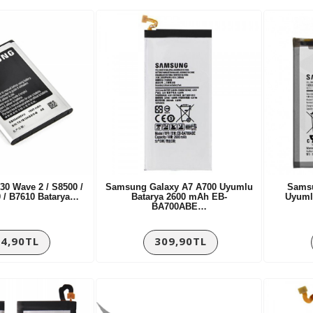
0 Wave 2 / S8500 /
Samsung Galaxy A7 A700 Uyumlu
Sams
0 / B7610 Batarya…
Batarya 2600 mAh EB-
Uyuml
BA700ABE…
4,90TL
309,90TL