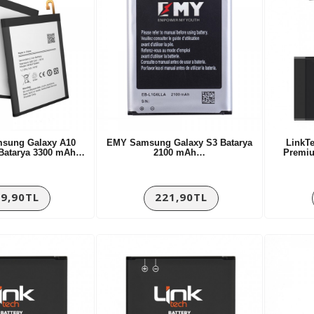
msung Galaxy A10
EMY Samsung Galaxy S3 Batarya
LinkT
Batarya 3300 mAh…
2100 mAh…
Premi
9,90TL
221,90TL