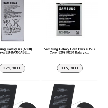
ng Galaxy A3 (A300)
Samsung Galaxy Core Plus G350 /
arya EB-BA300ABE…
Core I8262 I8260 Batarya…
221,90TL
315,90TL