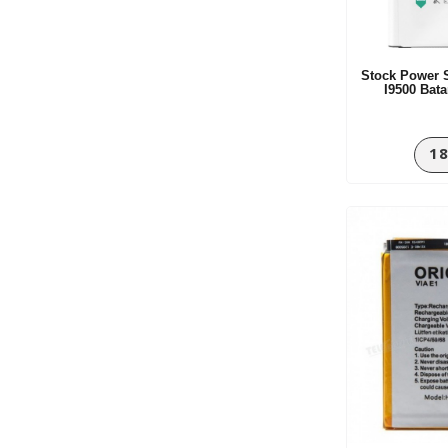
iPhone 6 Plus
iPhone 6s Plus
iPhone 7 Plus
Stock Power 
iPhone 8
I9500 Bat
LG Aksesuarları
LG Batarya
18
LG G2 Mini
LG G3 BEAT (Mini)
LG G4 Beat
LG K10 (K430)
LG KU990
LG L5 (E612)
LG V30
Nokia Batarya
Samsung Batarya
Sony Aksesuarları