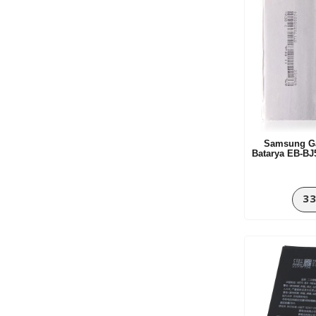
Samsung Ga
Batarya EB-B
33