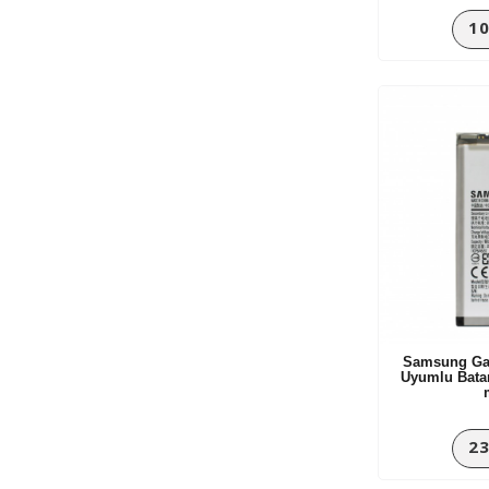
10
Samsung Gal
Uyumlu Bata
23