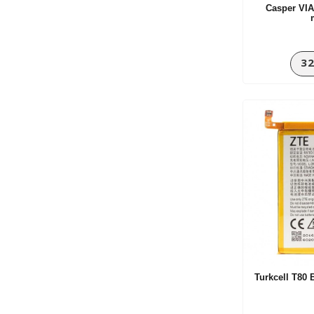
Casper VIA
Sony Batarya
Turkcell Modelleri
Turkcell T50
32
Turkcell T60
Turkcell T80
Vestel Aksesuarları
Vestel Venus V3 5020
Vodafone Aksesuarları
Vodafone Blade V
Xiaomi Mi 3
Turkcell T80