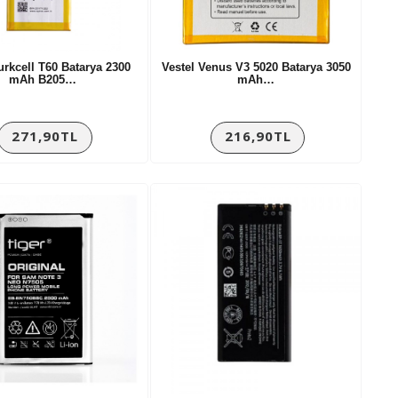
urkcell T60 Batarya 2300
Vestel Venus V3 5020 Batarya 3050
mAh B205…
mAh…
271,90TL
216,90TL