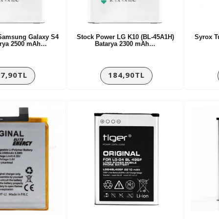
Samsung Galaxy S4
Stock Power LG K10 (BL-45A1H)
Syrox T
arya 2500 mAh…
Batarya 2300 mAh…
7,90TL
184,90TL