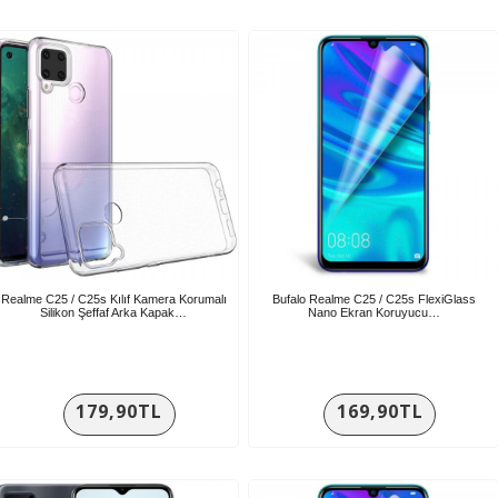
Realme C25 / C25s Kılıf Kamera Korumalı
Bufalo Realme C25 / C25s FlexiGlass
Silikon Şeffaf Arka Kapak…
Nano Ekran Koruyucu…
179,90TL
169,90TL