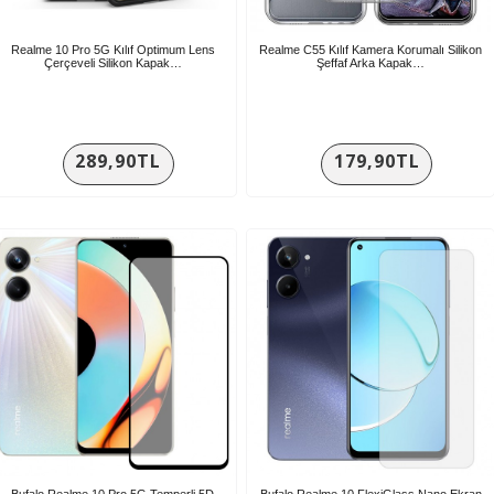
Realme 10 Pro 5G Kılıf Optimum Lens
Realme C55 Kılıf Kamera Korumalı Silikon
Çerçeveli Silikon Kapak…
Şeffaf Arka Kapak…
289,90TL
179,90TL
Bufalo Realme 10 Pro 5G Temperli 5D
Bufalo Realme 10 FlexiGlass Nano Ekran