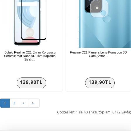
Bufalo Realme C21 Ekran Koruyucu
Realme C21 Kamera Lens Koruyucu 3D
Seramik Mat Nano 9D Tam Kaplama
Cam Şeffaf…
Siyah…
139,90TL
139,90TL
1
2
>
>|
Gösterilen: 1 ile 40 arası, toplam: 64 (2 Sayfa)