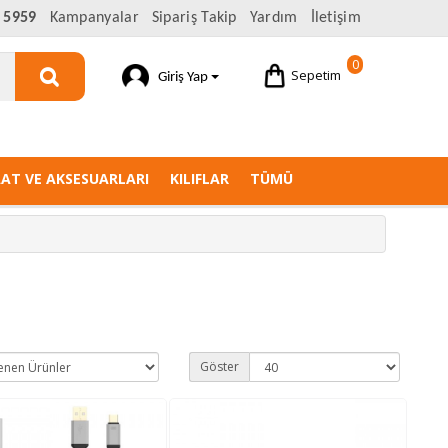
 5959
Kampanyalar
Sipariş Takip
Yardım
İletişim
0
Sepetim
Giriş Yap
AAT VE AKSESUARLARI
KILIFLAR
TÜMÜ
Göster