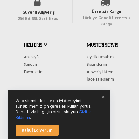
Ücretsiz Kargo
Güvenli Alışveriş
Türkiye Geneli Ücrertsiz
256 Bit SSL Sertifikası
Kargo
HIZLI ERIŞIM
MÜŞTERI SERVISI
Anasayfa
Üyelik Hesabım
Sepetim
Siparişlerim
Favorilerim
Alışveriş Listem
İade Taleplerim
×
Web sitemizde size en iyi deneyimi
sunabilmemiz için çerezleri kullanıyoruz.
Daha fazla bilgi için bizim okuyun
Gizlilik
Bildirimi
.
Kabul Ediyorum