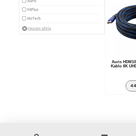
Auris
FitPlus
NoTech
Auris HDM10
Kablo 8K UH
44