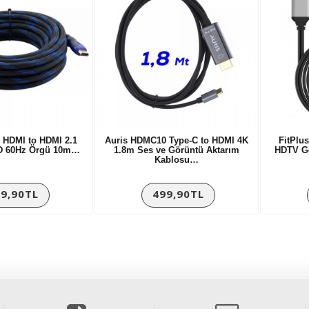
 HDMI to HDMI 2.1
Auris HDMC10 Type-C to HDMI 4K
FitPlu
D 60Hz Örgü 10m…
1.8m Ses ve Görüntü Aktarım
HDTV Gö
Kablosu…
9,90TL
499,90TL