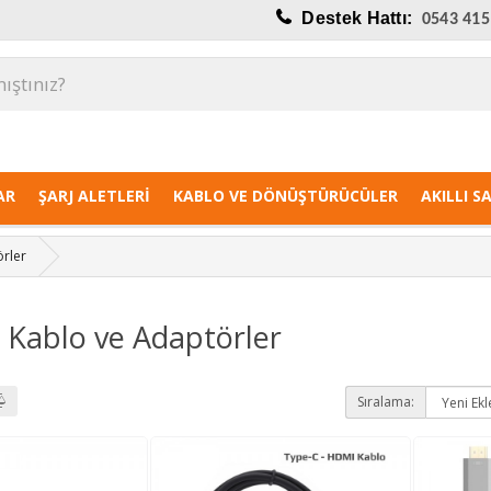
Destek Hattı:
0543 415
AR
ŞARJ ALETLERI
KABLO VE DÖNÜŞTÜRÜCÜLER
AKILLI S
rler
Kablo ve Adaptörler
Sıralama: