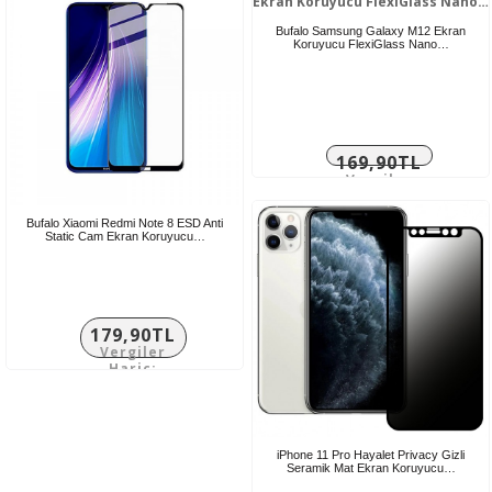
Bufalo Samsung Galaxy M12 Ekran
Koruyucu FlexiGlass Nano…
169,90TL
Vergiler
Hariç:
141,58TL
Bufalo Xiaomi Redmi Note 8 ESD Anti
Static Cam Ekran Koruyucu…
179,90TL
Vergiler
Hariç:
149,92TL
iPhone 11 Pro Hayalet Privacy Gizli
Seramik Mat Ekran Koruyucu…