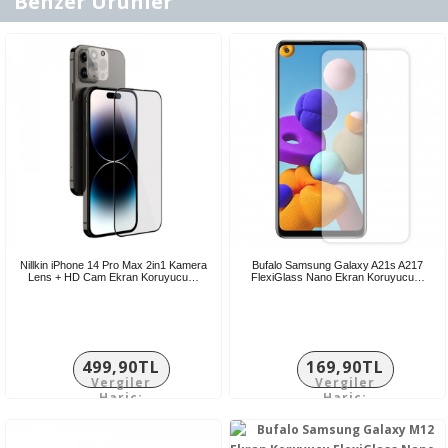
Benzer Ürünler
Nillkin iPhone 14 Pro Max 2in1 Kamera
Bufalo Samsung Galaxy A21s A217
Lens + HD Cam Ekran Koruyucu…
FlexiGlass Nano Ekran Koruyucu…
499,90TL
169,90TL
Vergiler
Vergiler
Hariç:
Hariç:
416,58TL
141,58TL