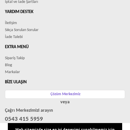
İptal ve İade Şartları
YARDIM DESTEK
İletişim
Sıkça Sorulan Sorular
İade Talebi
EXTRA MENÜ
Sipariş Takip
Blog
Markalar
BIZE ULAŞIN
Çözüm Merkezimiz
veya
Çağrı Merkezimizi arayın
0543 415 5959
WhatsApp Destek Hattı
Web sitemizde size en iyi deneyimi sunabilmemiz için