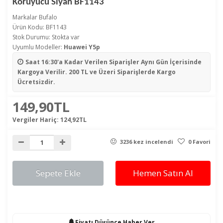
Koruyucu Siyah BF1143
Markalar
Bufalo
Ürün Kodu: BF1143
Stok Durumu: Stokta var
Uyumlu Modeller:
Huawei Y5p
Saat 16:30'a Kadar Verilen Siparişler
Aynı Gün İçerisinde
Kargoya Verilir. 200 TL ve Üzeri Siparişlerde Kargo
Ücretsizdir.
149,90TL
Vergiler Hariç:
124,92TL
3236 kez incelendi
0 Favori
Sepete Ekle
Hemen Satın Al
Fiyatı Düşünce Haber Ver