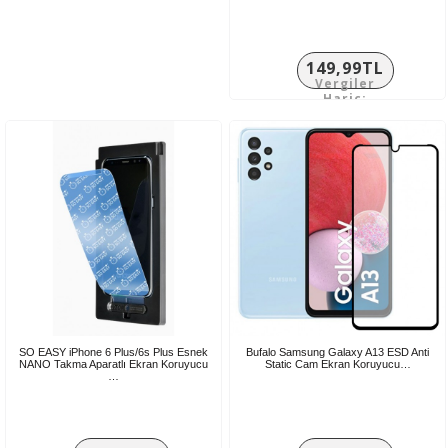
149,99TL
Vergiler
Hariç:
124,99TL
SO EASY iPhone 6 Plus/6s Plus Esnek
Bufalo Samsung Galaxy A13 ESD Anti
NANO Takma Aparatlı Ekran Koruyucu
Static Cam Ekran Koruyucu…
…