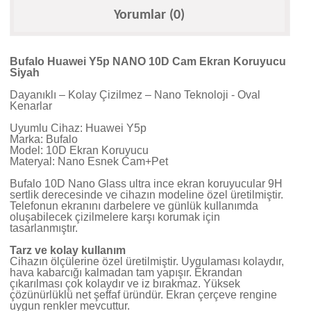
Yorumlar (0)
Bufalo Huawei Y5p NANO 10D Cam Ekran Koruyucu
Siyah
Dayanıklı – Kolay Çizilmez – Nano Teknoloji - Oval
Kenarlar
Uyumlu Cihaz: Huawei Y5p
Marka: Bufalo
Model: 10D Ekran Koruyucu
Materyal: Nano Esnek Cam+Pet
Bufalo 10D Nano Glass ultra ince ekran koruyucular 9H
sertlik derecesinde ve cihazın modeline özel üretilmiştir.
Telefonun ekranını darbelere ve günlük kullanımda
oluşabilecek çizilmelere karşı korumak için
tasarlanmıştır.
Tarz ve kolay kullanım
Cihazın ölçülerine özel üretilmiştir. Uygulaması kolaydır,
hava kabarcığı kalmadan tam yapışır. Ekrandan
çıkarılması çok kolaydır ve iz bırakmaz. Yüksek
çözünürlüklü net şeffaf üründür. Ekran çerçeve rengine
uygun renkler mevcuttur.