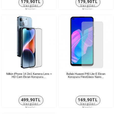
179,90TL
179,90TL
Vergiler
Vergiler
Hariç:
Hariç:
149,92TL
149,92TL
Nillkin iPhone 14 2in1 Kamera Lens +
Bufalo Huawei P40 Lite E Ekran
HD Cam Ekran Koruyucu…
Koruyucu FlexiGlass Nano…
499,90TL
169,90TL
Vergiler
Vergiler
Hariç:
Hariç:
416,58TL
141,58TL