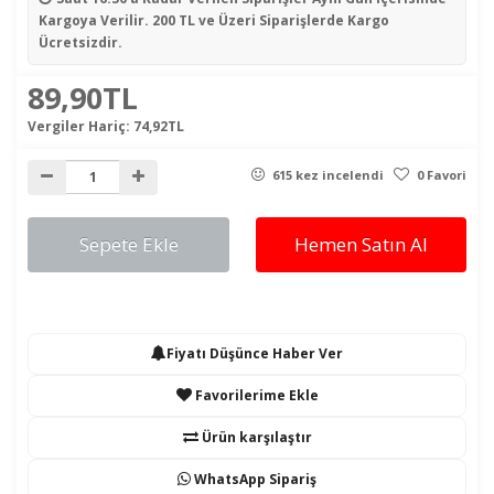
Kargoya Verilir. 200 TL ve Üzeri Siparişlerde Kargo
Ücretsizdir.
89,90TL
Vergiler Hariç:
74,92TL
615 kez incelendi
0 Favori
Sepete Ekle
Hemen Satın Al
Fiyatı Düşünce Haber Ver
Favorilerime Ekle
Ürün karşılaştır
WhatsApp Sipariş