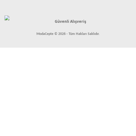
ModaCepte © 2026 - Tüm Hakları Saklıdır.