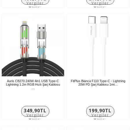
Vergiler
Vergiler
Hariç:
Hariç:
116,58TL
183,25TL
Auris CB270 240W 4in1 USB Type-C
FitPlus Bianca F110 Type-C - Lightning
Lightning 1.2m RGB Hızlı Şarj Kablosu
20W PD Şarj Kablosu 1mt…
…
349,90TL
199,90TL
Vergiler
Vergiler
Hariç:
Hariç:
291,58TL
166,58TL