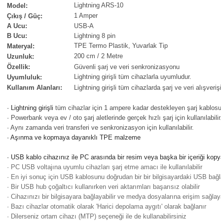
Lightning ARS-10
Model:
1 Amper
Çıkış / Güç:
A Ucu:
USB-A
B Ucu:
Lightning 8 pin
TPE Termo Plastik, Yuvarlak Tip
Materyal:
200 cm / 2 Metre
Uzunluk:
Özellik:
Güvenli şarj ve veri senkronizasyonu
Lightning girişli tüm cihazlarla uyumludur.
Uyumluluk:
Kullanım Alanları:
Lightning
girişli tüm cihazlarda şarj ve veri alışverişi 
· Lightning girişli
tüm cihazlar için 1 ampere kadar destekleyen şarj kablosu
· Powerbank veya ev / oto şarj aletlerinde gerçek hızlı şarj için kullanılabilir
· Aynı zamanda veri transferi ve senkronizasyon için kullanılabilir.
· Aşınma ve kopmaya dayanıklı TPE malzeme
· USB kablo cihazınız ile PC arasında bir resim veya başka bir içeriği kopya
· PC USB voltajına uyumlu cihazları şarj etme amacı ile kullanılabilir
· En iyi sonuç için USB kablosunu doğrudan bir bir bilgisayardaki USB bağl
· Bir USB hub çoğaltıcı kullanırken veri aktarımları başarısız olabilir
· Cihazınızı bir bilgisayara bağlayabilir ve medya dosyalarına erişim sağlaya
· Bazı cihazlar otomatik olarak 'Harici depolama aygıtı' olarak bağlanır
· Dilerseniz ortam cihazı (MTP) seçeneği ile de kullanabilirsiniz