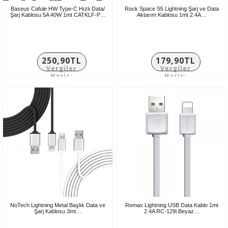
Baseus Cafule HW Type-C Hızlı Data/
Rock Space S5 Lightning Şarj ve Data
Şarj Kablosu 5A 40W 1mt CATKLF-P…
Aktarım Kablosu 1mt 2.4A…
250,90TL
179,90TL
Vergiler
Vergiler
Hariç:
Hariç:
209,08TL
149,92TL
NoTech Lightning Metal Başlık Data ve
Remax Lightning USB Data Kablo 1mt
Şarj Kablosu 3mt…
2.4A RC-129i Beyaz…