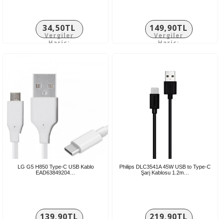
34,50TL
149,90TL
Vergiler
Vergiler
Hariç:
Hariç:
28,75TL
124,92TL
LG G5 H850 Type-C USB Kablo
Philips DLC3541A 45W USB to Type-C
EAD63849204…
Şarj Kablosu 1.2m…
139,90TL
219,90TL