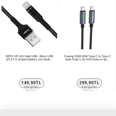
HEPU HP-414 Solid USB - Micro USB
Foneng XS08 60W Type-C to Type-C
QC3.0 3.1A Şarj Kablosu 1mt Siyah…
Işıklı Örgü 1.2m Hızlı Data ve Şa…
149,90TL
299,90TL
Vergiler
Vergiler
Hariç:
Hariç:
124,92TL
249,92TL