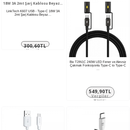
LinkTech K607 USB - Type-C 18W 3A
2mt Şarj Kablosu Beyaz…
300,60TL
Vergiler
Hariç:
250,50TL
Bix T2IN1C 240W LED Fener ve Alevsiz
Çakmak Fonksiyonlu Type-C to Type-C
…
549,90TL
Vergiler
Hariç:
458,25TL