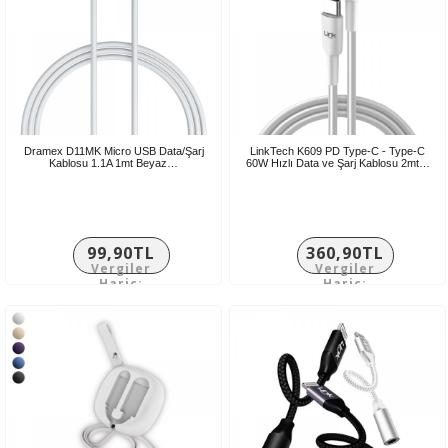
Dramex D11MK Micro USB Data/Şarj
LinkTech K609 PD Type-C - Type-C
Kablosu 1.1A 1mt Beyaz…
60W Hızlı Data ve Şarj Kablosu 2mt…
99,90TL
360,90TL
Vergiler
Vergiler
Hariç:
Hariç:
83,25TL
300,75TL