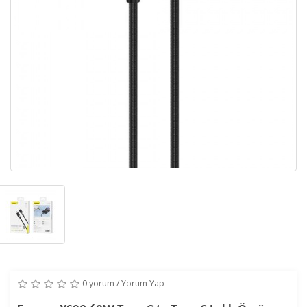
0 yorum
/
Yorum Yap