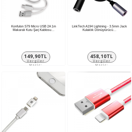
Konfulon S79 Micro USB 2A 1m
LinkTech A194 Lightning - 3.5mm Jack
Makaralı Kutu Şarj Kablosu…
Kulaklık Dönüştürücü…
149,90TL
458,10TL
Vergiler
Vergiler
Hariç:
Hariç:
124,92TL
381,75TL