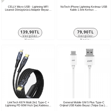
CELLY Micro USB - Lightning MFI
NoTech iPhone Lightning Kırılmaz USB
Lisanslı Dönüştürücü Adaptör Beyaz…
Kablo 1.5mt Kırmızı …
139,90TL
79,90TL
Vergiler
Vergiler
Hariç:
Hariç:
116,58TL
66,58TL
LinkTech K674 Multi 2in1 Type-C +
General Mobile GM 5 Plus Type-C
Lightning PD 60W Hızlı Şarj Kablosu…
Orijinal USB Kablo Beyaz (Telpa Gar.)…