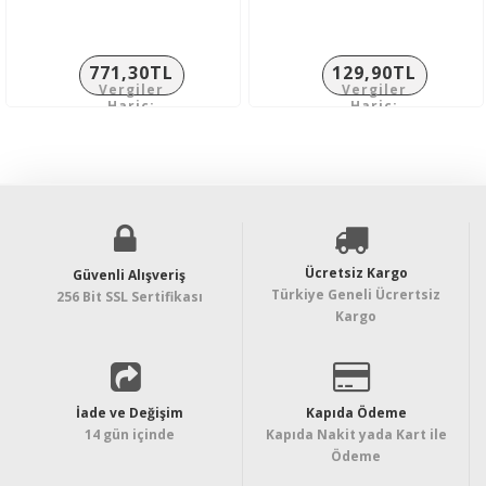
771,30TL
129,90TL
Vergiler
Vergiler
Hariç:
Hariç:
642,75TL
108,25TL
Ücretsiz Kargo
Güvenli Alışveriş
Türkiye Geneli Ücrertsiz
256 Bit SSL Sertifikası
Kargo
İade ve Değişim
Kapıda Ödeme
14 gün içinde
Kapıda Nakit yada Kart ile
Ödeme