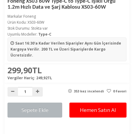
Foneng XS03 60W Type-C to Type-C Işıklı Örgü
1.2m Hızlı Data ve Şarj Kablosu XS03-60W
Markalar
Foneng
Ürün Kodu: XS03-60W
Stok Durumu: Stokta var
Uyumlu Modeller:
Type-C
Saat 16:30'a Kadar Verilen Siparişler
Aynı Gün İçerisinde
Kargoya Verilir. 200 TL ve Üzeri Siparişlerde Kargo
Ücretsizdir.
299,90TL
Vergiler Hariç:
249,92TL
353 kez incelendi
0 Favori
Sepete Ekle
Hemen Satın Al