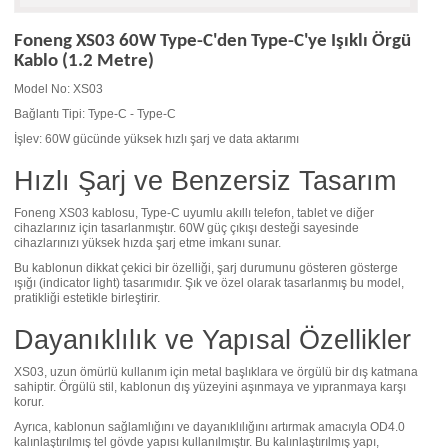
Foneng XS03 60W Type-C'den Type-C'ye Işıklı Örgü
Kablo (1.2 Metre)
Model No: XS03
Bağlantı Tipi: Type-C - Type-C
İşlev: 60W gücünde yüksek hızlı şarj ve data aktarımı
Hızlı Şarj ve Benzersiz Tasarım
Foneng XS03 kablosu, Type-C uyumlu akıllı telefon, tablet ve diğer
cihazlarınız için tasarlanmıştır. 60W güç çıkışı desteği sayesinde
cihazlarınızı yüksek hızda şarj etme imkanı sunar.
Bu kablonun dikkat çekici bir özelliği, şarj durumunu gösteren gösterge
ışığı (indicator light) tasarımıdır. Şık ve özel olarak tasarlanmış bu model,
pratikliği estetikle birleştirir.
Dayanıklılık ve Yapısal Özellikler
XS03, uzun ömürlü kullanım için metal başlıklara ve örgülü bir dış katmana
sahiptir. Örgülü stil, kablonun dış yüzeyini aşınmaya ve yıpranmaya karşı
korur.
Ayrıca, kablonun sağlamlığını ve dayanıklılığını artırmak amacıyla OD4.0
kalınlaştırılmış tel gövde yapısı kullanılmıştır. Bu kalınlaştırılmış yapı,