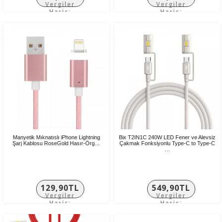
Vergiler
Vergiler
Hariç:
Hariç:
149,92TL
249,92TL
Manyetik Mıknatıslı iPhone Lightning
Bix T2IN1C 240W LED Fener ve Alevsiz
Şarj Kablosu RoseGold Hasır-Örg…
Çakmak Fonksiyonlu Type-C to Type-C
…
129,90TL
549,90TL
Vergiler
Vergiler
Hariç:
Hariç:
108,25TL
458,25TL