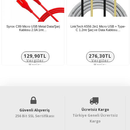
Syrox C89 Micro USB Metal Data/Şarj
LinkTech K556 2in1 Micro USB + Type-
Kablosu 2.0A 1mt…
C 1.2mt Şarj ve Data Kablosu…
129,90TL
276,30TL
Vergiler
Vergiler
Hariç:
Hariç:
108,25TL
230,25TL
Ücretsiz Kargo
Güvenli Alışveriş
Türkiye Geneli Ücrertsiz
256 Bit SSL Sertifikası
Kargo