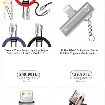
Baseus Torch Series Lightning Şarj ve
FitPlus FT-AC34 Lightning Şarj +
Data Kablosu 1.5A 2mt CALHJ-B…
Kulaklık Çoğaltıcı Mini Askılı Ad…
249,90TL
129,90TL
Vergiler
Vergiler
Hariç:
Hariç:
208,25TL
108,25TL