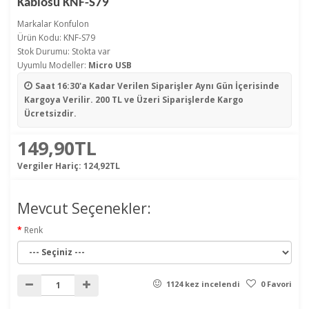
Kablosu KNF-S79
Markalar
Konfulon
Ürün Kodu: KNF-S79
Stok Durumu: Stokta var
Uyumlu Modeller:
Micro USB
Saat 16:30'a Kadar Verilen Siparişler
Aynı Gün İçerisinde
Kargoya Verilir. 200 TL ve Üzeri Siparişlerde Kargo
Ücretsizdir.
149,90TL
Vergiler Hariç:
124,92TL
Mevcut Seçenekler:
Renk
1124 kez incelendi
0 Favori