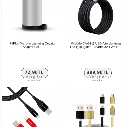
FitPlus Micro to Lightning Çevirici
Mcdodo CA-6911 USB-A to Lightning
Adaptör Gri…
Led Işıklı Şeffaf Tasarım 3A 1.2m D…
72,90TL
399,90TL
Vergiler
Vergiler
Hariç:
Hariç:
60,75TL
333,25TL