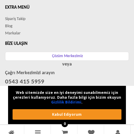
EXTRA MENÜ
Sipariş Takip
Blog
Markalar
BIZE ULAŞIN
Çözüm Merkezimiz
veya
Çağrı Merkezimizi arayın
0543 415 5959
WhatsApp Destek Hattı
Web sitemizde size en iyi deneyimi sunabilmemiz için
çerezleri kullanıyoruz. Daha fazla bilgi için bizim okuyun
Gizlilik Bildirimi
.
Kabul Ediyorum
0
ModaCepte © 2026 - Tüm Hakları Saklıdır.