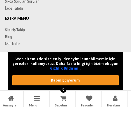
Sıkça Sorulan Sorular
İade Talebi
EXTRA MENÜ
Sipariş Takip
Blog
Markalar
BIZE ULAŞIN
Web sitemizde size en iyi deneyimi sunabilmemiz için
çerezleri kullanıyoruz. Daha fazla bilgi için bizim okuyun
Çözüm Merkezimiz
Gizlilik Bildirimi
.
veya
Kabul Ediyorum
Çağrı Merkezimizi arayın
0
0543 415 5959
WhatsApp Destek Hattı
Anasayfa
Menu
Sepetim
Favoriler
Hesabım
ModaCepte © 2026 - Tüm Hakları Saklıdır.