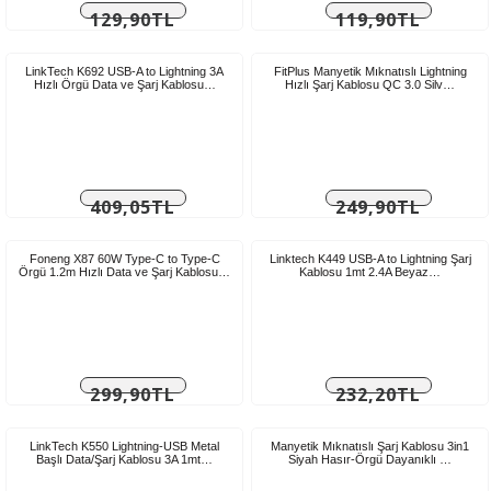
129,90TL
119,90TL
Vergiler
Vergiler
Hariç:
Hariç:
108,25TL
99,92TL
LinkTech K692 USB-A to Lightning 3A
FitPlus Manyetik Mıknatıslı Lightning
Hızlı Örgü Data ve Şarj Kablosu…
Hızlı Şarj Kablosu QC 3.0 Silv…
409,05TL
249,90TL
Vergiler
Vergiler
Hariç:
Hariç:
340,88TL
208,25TL
Foneng X87 60W Type-C to Type-C
Linktech K449 USB-A to Lightning Şarj
Örgü 1.2m Hızlı Data ve Şarj Kablosu…
Kablosu 1mt 2.4A Beyaz…
299,90TL
232,20TL
Vergiler
Vergiler
Hariç:
Hariç:
249,92TL
193,50TL
LinkTech K550 Lightning-USB Metal
Manyetik Mıknatıslı Şarj Kablosu 3in1
Başlı Data/Şarj Kablosu 3A 1mt…
Siyah Hasır-Örgü Dayanıklı …