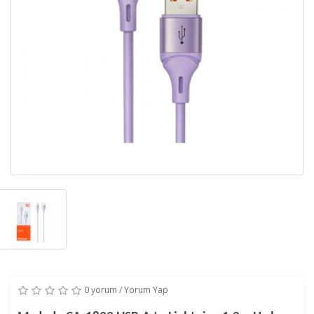
0 yorum
/
Yorum Yap