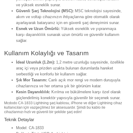
ve yüksek esneklik sunar.
Güvenli Şarj Teknolojisi (MSC):
MSC teknolojisi sayesinde,
akım ve voltajı cihazınızın ihtiyaçlarına göre otomatik olarak
ayarlayarak bataryanız için en güvenli şarj deneyimini sunar.
Esnek ve Uzun Ömürlü:
Yüksek esneklik ve yıpranmaya
karşı dayanıklılık sunarak uzun ömürlü ve güvenilir kullanım
sağlar.
Kullanım Kolaylığı ve Tasarım
İdeal Uzunluk (1.2m):
1,2 metre uzunluğu sayesinde, özellikle
araç içi veya prizden uzakta bulunan durumlarda hareket
serbestliği ve konforlu bir kullanım sağlar.
Şık Mor Tasarım:
Canlı açık mor rengi ve modern duruşuyla
cihazlarınıza ve her ortama şık bir görünüm katar.
Kesin Dayanıklılık:
Kırılma ve bükülmelere karşı özel olarak
güçlendirilmiş konektör yapısıyla güvenilir bir seçenek sunar.
Mcdodo CA-1833 Lightning şarj kablosu, iPhone ve diğer Lightning cihaz
kullanıcıları için vazgeçilmez bir aksesuardır. Şimdi bu kablo ile
cihazlarınızı hızlı ve güvenli bir şekilde şarj edin!
Teknik Detaylar
Model: CA-1833