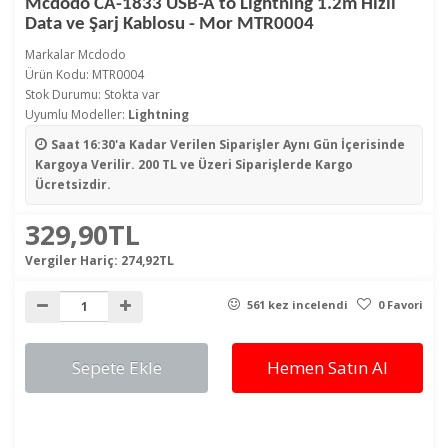
Mcdodo CA-1833 USB-A to Lightning 1.2m Hızlı
Data ve Şarj Kablosu - Mor MTR0004
Markalar
Mcdodo
Ürün Kodu: MTR0004
Stok Durumu: Stokta var
Uyumlu Modeller:
Lightning
Saat 16:30'a Kadar Verilen Siparişler
Aynı Gün İçerisinde
Kargoya Verilir. 200 TL ve Üzeri Siparişlerde Kargo
Ücretsizdir.
329,90TL
Vergiler Hariç:
274,92TL
561 kez incelendi
0 Favori
Sepete Ekle
Hemen Satın Al