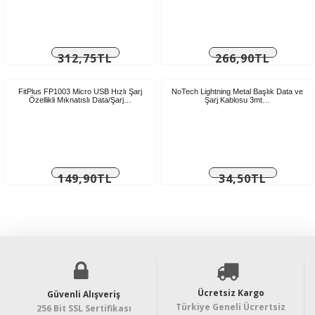
312,75TL
266,90TL
Vergiler
Vergiler
Hariç:
Hariç:
260,63TL
222,42TL
FitPlus FP1003 Micro USB Hızlı Şarj
NoTech Lightning Metal Başlık Data ve
Özellikli Mıknatıslı Data/Şarj…
Şarj Kablosu 3mt…
149,90TL
34,50TL
Vergiler
Vergiler
Hariç:
Hariç:
124,92TL
28,75TL
Ücretsiz Kargo
Güvenli Alışveriş
Türkiye Geneli Ücrertsiz
256 Bit SSL Sertifikası