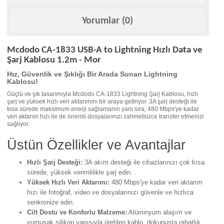
Yorumlar (0)
Mcdodo CA-1833 USB-A to Lightning Hızlı Data ve
Şarj Kablosu 1.2m - Mor
Hız, Güvenlik ve Şıklığı Bir Arada Sunan Lightning
Kablosu!
Güçlü ve şık tasarımıyla Mcdodo CA-1833 Lightning Şarj Kablosu, hızlı
şarj ve yüksek hızlı veri aktarımını bir araya getiriyor. 3A şarj desteği ile
kısa sürede maksimum enerji sağlamanın yanı sıra, 480 Mbps'ye kadar
veri aktarım hızı ile de önemli dosyalarınızı zahmetsizce transfer etmenizi
sağlıyor.
Üstün Özellikler ve Avantajlar
Hızlı Şarj Desteği:
3A akım desteği ile cihazlarınızı çok kısa
sürede, yüksek verimlilikle şarj edin.
Yüksek Hızlı Veri Aktarımı:
480 Mbps'ye kadar veri aktarım
hızı ile fotoğraf, video ve dosyalarınızı güvenle ve hızlıca
senkronize edin.
Cilt Dostu ve Konforlu Malzeme:
Alüminyum alaşım ve
yumuşak silikon yapısıyla üretilen kablo, dokunuşta rahatlık