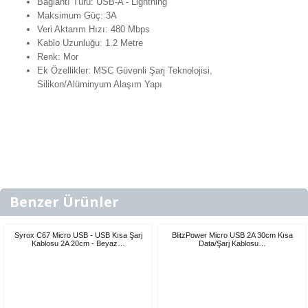
Bağlantı Türü: USB-A - Lightning
Maksimum Güç: 3A
Veri Aktarım Hızı: 480 Mbps
Kablo Uzunluğu: 1.2 Metre
Renk: Mor
Ek Özellikler: MSC Güvenli Şarj Teknolojisi,
Silikon/Alüminyum Alaşım Yapı
Benzer Ürünler
Syrox C67 Micro USB - USB Kısa Şarj
BlitzPower Micro USB 2A 30cm Kısa
Kablosu 2A 20cm - Beyaz…
Data/Şarj Kablosu…