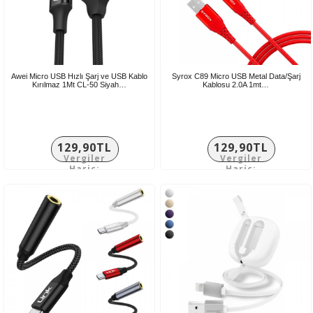
Awei Micro USB Hızlı Şarj ve USB Kablo
Syrox C89 Micro USB Metal Data/Şarj
Kırılmaz 1Mt CL-50 Siyah…
Kablosu 2.0A 1mt…
129,90TL
129,90TL
Vergiler
Vergiler
Hariç:
Hariç:
108,25TL
108,25TL