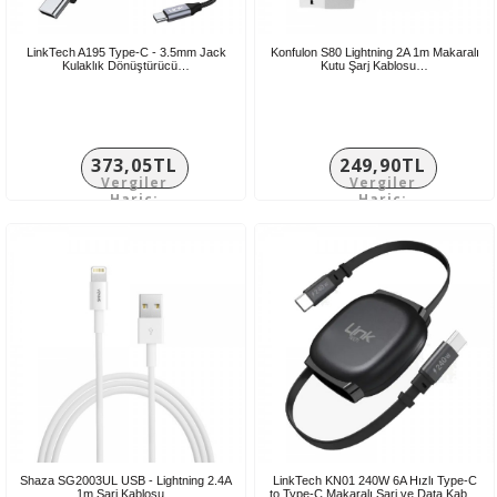
LinkTech A195 Type-C - 3.5mm Jack
Konfulon S80 Lightning 2A 1m Makaralı
Kulaklık Dönüştürücü…
Kutu Şarj Kablosu…
373,05TL
249,90TL
Vergiler
Vergiler
Hariç:
Hariç:
310,88TL
208,25TL
Shaza SG2003UL USB - Lightning 2.4A
LinkTech KN01 240W 6A Hızlı Type-C
1m Şarj Kablosu…
to Type-C Makaralı Şarj ve Data Kab…