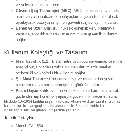
ve yüksek esneklik sunar.
Güvenli Şarj Teknolojisi (MSC):
MSC teknolojisi sayesinde,
akım ve voltajı cihazınızın ihtiyaçlarına göre otomatik olarak
ayarlayarak bataryanız için en güvenli şarj deneyimini sunar.
Esnek ve Uzun Ömürlü:
Yüksek esneklik ve yıpranmaya
karşı dayanıklılık sunarak uzun ömürlü ve güvenilir kullanım
sağlar.
Kullanım Kolaylığı ve Tasarım
İdeal Uzunluk (1.2m):
1,2 metre uzunluğu sayesinde, özellikle
araç içi veya prizden uzakta bulunan durumlarda hareket
serbestliği ve konforlu bir kullanım sağlar.
Şık Mavi Tasarım:
Canlı mavi rengi ve modern duruşuyla
cihazlarınıza ve her ortama şık bir görünüm katar.
Kesin Dayanıklılık:
Kırılma ve bükülmelere karşı özel olarak
güçlendirilmiş konektör yapısıyla güvenilir bir seçenek sunar.
Mcdodo CA-1834 Lightning şarj kablosu, iPhone ve diğer Lightning cihaz
kullanıcıları için vazgeçilmez bir aksesuardır. Şimdi bu kablo ile
cihazlarınızı hızlı ve güvenli bir şekilde şarj edin!
Teknik Detaylar
Model: CA-1834