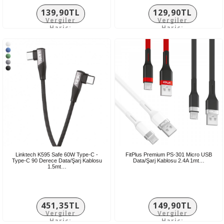
139,90TL
129,90TL
Vergiler
Vergiler
Hariç:
Hariç:
116,58TL
108,25TL
Linktech K595 Safe 60W Type-C -
FitPlus Premium PS-301 Micro USB
Type-C 90 Derece Data/Şarj Kablosu
Data/Şarj Kablosu 2.4A 1mt…
1.5mt…
451,35TL
149,90TL
Vergiler
Vergiler
Hariç:
Hariç: