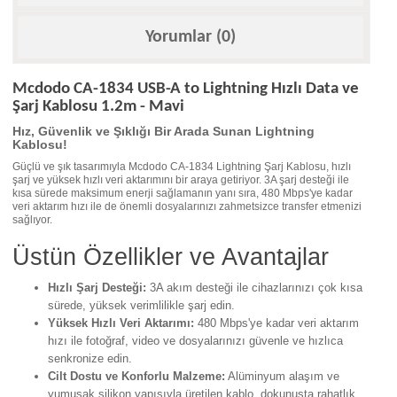
Yorumlar (0)
Mcdodo CA-1834 USB-A to Lightning Hızlı Data ve
Şarj Kablosu 1.2m - Mavi
Hız, Güvenlik ve Şıklığı Bir Arada Sunan Lightning
Kablosu!
Güçlü ve şık tasarımıyla Mcdodo CA-1834 Lightning Şarj Kablosu, hızlı
şarj ve yüksek hızlı veri aktarımını bir araya getiriyor. 3A şarj desteği ile
kısa sürede maksimum enerji sağlamanın yanı sıra, 480 Mbps'ye kadar
veri aktarım hızı ile de önemli dosyalarınızı zahmetsizce transfer etmenizi
sağlıyor.
Üstün Özellikler ve Avantajlar
Hızlı Şarj Desteği:
3A akım desteği ile cihazlarınızı çok kısa
sürede, yüksek verimlilikle şarj edin.
Yüksek Hızlı Veri Aktarımı:
480 Mbps'ye kadar veri aktarım
hızı ile fotoğraf, video ve dosyalarınızı güvenle ve hızlıca
senkronize edin.
Cilt Dostu ve Konforlu Malzeme:
Alüminyum alaşım ve
yumuşak silikon yapısıyla üretilen kablo, dokunuşta rahatlık