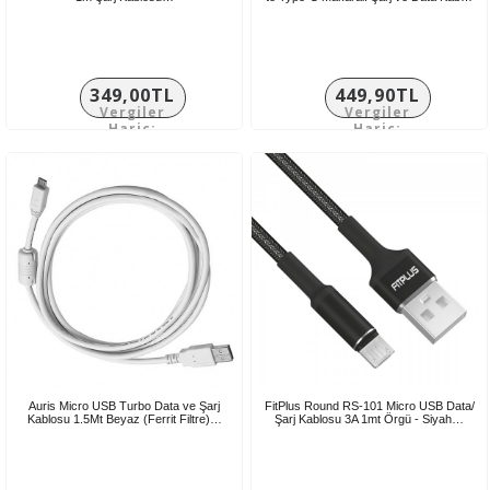
349,00TL
449,90TL
Vergiler
Vergiler
Hariç:
Hariç:
290,83TL
374,92TL
Auris Micro USB Turbo Data ve Şarj
FitPlus Round RS-101 Micro USB Data/
Kablosu 1.5Mt Beyaz (Ferrit Filtre)…
Şarj Kablosu 3A 1mt Örgü - Siyah…