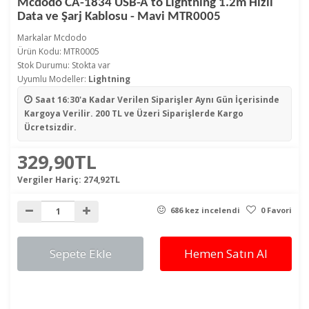
Mcdodo CA-1834 USB-A to Lightning 1.2m Hızlı
Data ve Şarj Kablosu - Mavi MTR0005
Markalar
Mcdodo
Ürün Kodu: MTR0005
Stok Durumu: Stokta var
Uyumlu Modeller:
Lightning
Saat 16:30'a Kadar Verilen Siparişler
Aynı Gün İçerisinde
Kargoya Verilir. 200 TL ve Üzeri Siparişlerde Kargo
Ücretsizdir.
329,90TL
Vergiler Hariç:
274,92TL
686 kez incelendi
0 Favori
Sepete Ekle
Hemen Satın Al