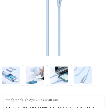
0 yorum
/
Yorum Yap