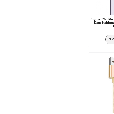
PSL
Remax
Rock
Syrox C63 Mic
Data Kablos
Rock Space
B
Samsung
12
SHAZA
Syrox
TigerMobile