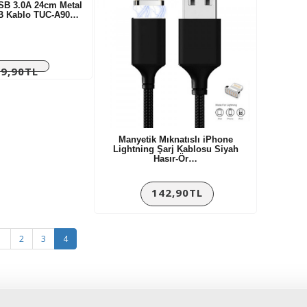
SB 3.0A 24cm Metal
SB Kablo TUC-A90…
9,90TL
Manyetik Mıknatıslı iPhone
Lightning Şarj Kablosu Siyah
Hasır-Ör…
142,90TL
1
2
3
4