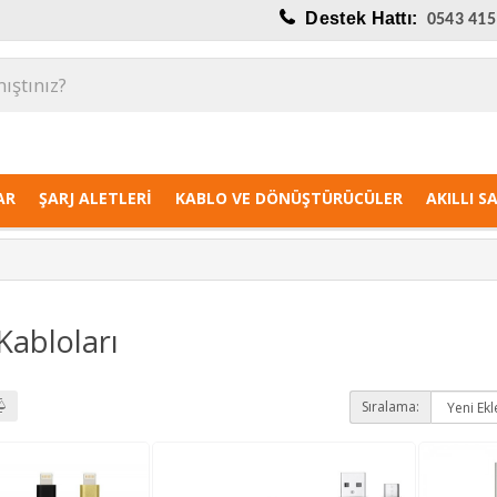
Destek Hattı:
0543 415
AR
ŞARJ ALETLERI
KABLO VE DÖNÜŞTÜRÜCÜLER
AKILLI S
Kabloları
Sıralama: