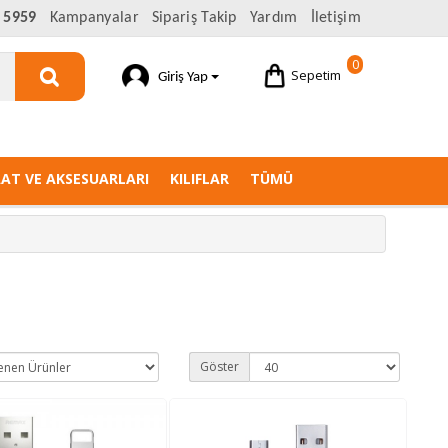
 5959
Kampanyalar
Sipariş Takip
Yardım
İletişim
0
Sepetim
Giriş Yap
AAT VE AKSESUARLARI
KILIFLAR
TÜMÜ
Göster