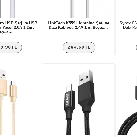
ro USB Şarj ve USB
LinkTech K559 Lightning Şarj ve
Syrox C6
u Yassı 2.0A 1.2mt
Data Kablosu 2.4A 1mt Beyaz…
Data Ka
eyaz…
9,90TL
264,60TL