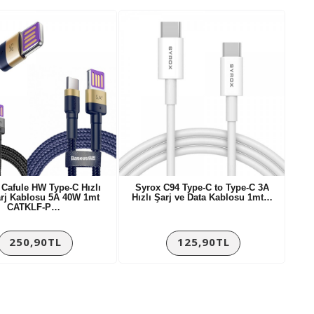
Cafule HW Type-C Hızlı
Syrox C94 Type-C to Type-C 3A
arj Kablosu 5A 40W 1mt
Hızlı Şarj ve Data Kablosu 1mt…
CATKLF-P…
250,90TL
125,90TL