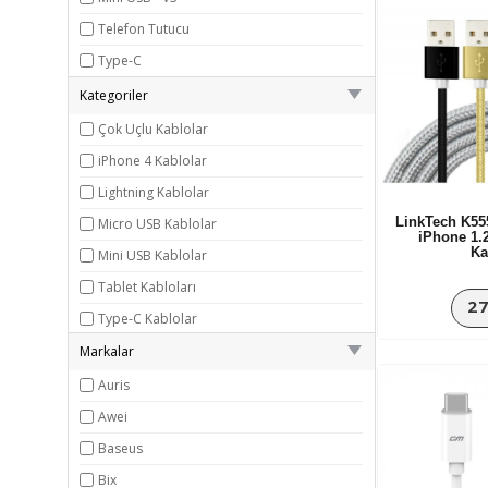
Telefon Tutucu
Type-C
Kategoriler
Çok Uçlu Kablolar
iPhone 4 Kablolar
Lightning Kablolar
LinkTech K55
Micro USB Kablolar
iPhone 1.
K
Mini USB Kablolar
Tablet Kabloları
27
Type-C Kablolar
USB 3.0 Kablolar
Markalar
Xperia Kabloları
Auris
Awei
Baseus
Bix