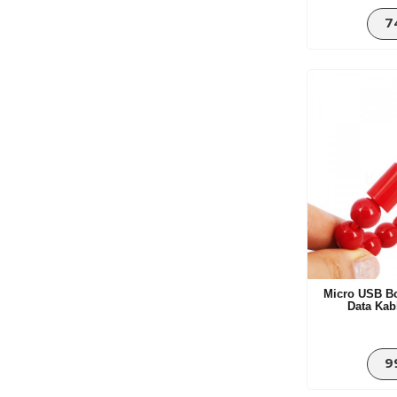
7
Micro USB Bo
Data Kab
9