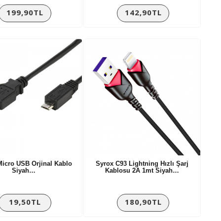
199,90TL
142,90TL
icro USB Orjinal Kablo
Syrox C93 Lightning Hızlı Şarj
Siyah…
Kablosu 2A 1mt Siyah…
19,50TL
180,90TL