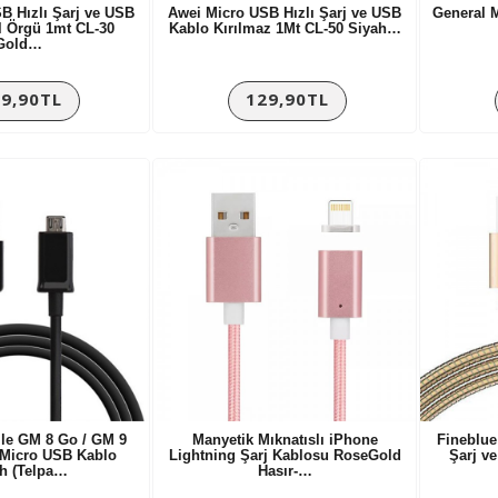
B Hızlı Şarj ve USB
Awei Micro USB Hızlı Şarj ve USB
General M
l Örgü 1mt CL-30
Kablo Kırılmaz 1Mt CL-50 Siyah…
Gold…
9,90TL
129,90TL
le GM 8 Go / GM 9
Manyetik Mıknatıslı iPhone
Fineblue
 Micro USB Kablo
Lightning Şarj Kablosu RoseGold
Şarj v
h (Telpa…
Hasır-…