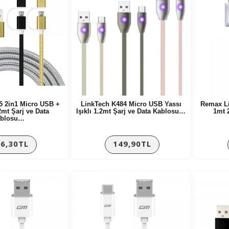
5 2in1 Micro USB +
LinkTech K484 Micro USB Yassı
Remax Li
2mt Şarj ve Data
Işıklı 1.2mt Şarj ve Data Kablosu…
1mt 
ablosu…
6,30TL
149,90TL