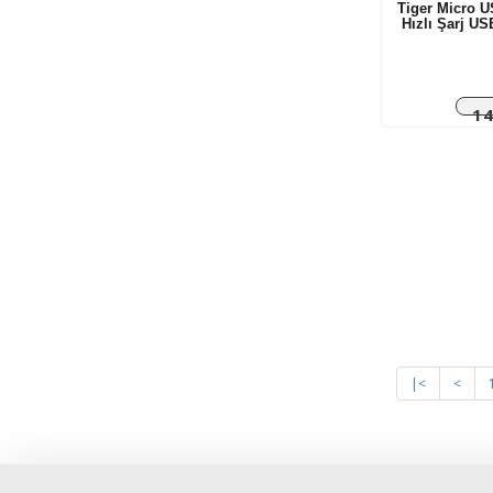
Tiger Micro U
Hızlı Şarj U
14
|<
<