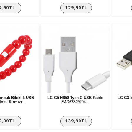
4,90TL
129,90TL
ncuk Bileklik USB
LG G5 H850 Type-C USB Kablo
LG G3 M
losu Kırmızı…
EAD63849204…
9,90TL
139,90TL