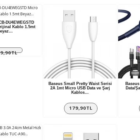
CB-DU4EWEGSTD
ijinal Kablo 1.5mt
eyaz…
9,90TL
Baseus Small Pretty Waist Serisi
Baseus 
2A 1mt Micro USB Data ve Şarj
Data/Ş
Kablos…
179,90TL