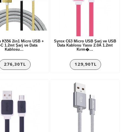
h K556 2in1 Micro USB +
Syrox C63 Micro USB Şarj ve USB
-C 1.2mt Şarj ve Data
Data Kablosu Yassı 2.0A 1.2mt
Kablosu…
Kırm�…
276,30TL
129,90TL