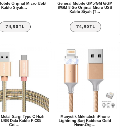
obile Orijinal Micro USB
General Mobile GM5/GM 6/GM
Kablo Siyah…
8/GM 8 Go Orijinal Micro USB
Kablo Siyah (T…
74,90TL
74,90TL
 Metal Sargı Type-C Hızlı
Manyetik Mıknatıslı iPhone
e USB Data Kablo F-C05
Lightning Şarj Kablosu Gold
Gol…
Hasır-Örg…