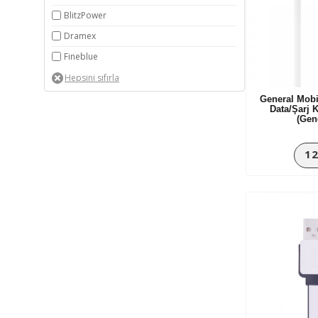
BlitzPower
Dramex
Fineblue
FitPlus
Foneng
General Mobi
Data/Şarj 
General Mobile
(Gen
HEPU
12
Konfulon
LG
LinkTech
Mcdodo
Nillkin
NoTech
Philips
Powermaster