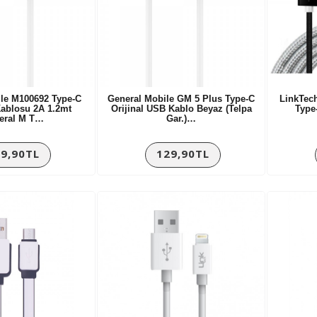
le M100692 Type-C
General Mobile GM 5 Plus Type-C
LinkTec
Kablosu 2A 1.2mt
Orijinal USB Kablo Beyaz (Telpa
Type
eral M T…
Gar.)…
9,90TL
129,90TL