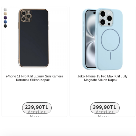
199,92TL
108,25TL
iPhone 11 Pro Kılıf Luxury Seri Kamera
Joko iPhone 15 Pro Max Kılıf Jully
Korumalı Silikon Kapak…
Magsafe Silikon Kapak…
239,90TL
399,90TL
Vergiler
Vergiler
Hariç:
Hariç:
199,92TL
333,25TL