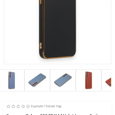
0 yorum
/
Yorum Yap