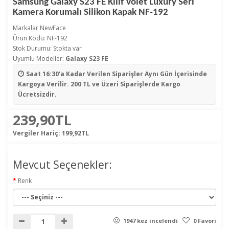
Samsung Galaxy S23 FE Kılıf Volet Luxury Seri
Kamera Korumalı Silikon Kapak NF-192
Markalar
NewFace
Ürün Kodu: NF-192
Stok Durumu: Stokta var
Uyumlu Modeller:
Galaxy S23 FE
Saat 16:30'a Kadar Verilen Siparişler
Aynı Gün İçerisinde
Kargoya Verilir. 200 TL ve Üzeri Siparişlerde Kargo
Ücretsizdir.
239,90TL
Vergiler Hariç:
199,92TL
Mevcut Seçenekler:
Renk
1947 kez incelendi
0 Favori