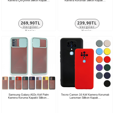
Kamera Çerçeveli Silikon Kapak…
Kamera Korumalı Silikon Kapak…
269,90TL
239,90TL
Vergiler
Vergiler
Hariç:
Hariç:
224,92TL
199,92TL
Samsung Galaxy A02s Kılıf Palm
Tecno Camon 16 Kılıf Kamera Korumalı
Kamera Koruma Kapaklı Silikon…
Lansman Silikon Kapak…