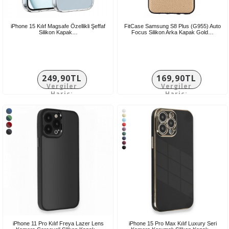
iPhone 15 Kılıf Magsafe Özellikli Şeffaf
FitCase Samsung S8 Plus (G955) Auto
Silikon Kapak…
Focus Silikon Arka Kapak Gold…
249,90TL
169,90TL
Vergiler
Vergiler
Hariç:
Hariç:
208,25TL
141,58TL
iPhone 11 Pro Kılıf Freya Lazer Lens
iPhone 15 Pro Max Kılıf Luxury Seri