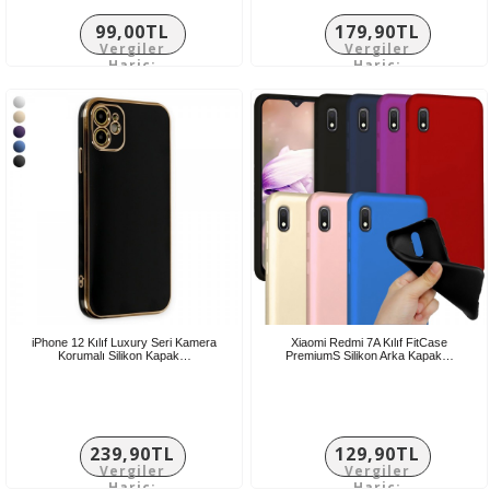
99,00TL
179,90TL
Vergiler
Vergiler
Hariç:
Hariç:
82,50TL
149,92TL
iPhone 12 Kılıf Luxury Seri Kamera
Xiaomi Redmi 7A Kılıf FitCase
Korumalı Silikon Kapak…
PremiumS Silikon Arka Kapak…
239,90TL
129,90TL
Vergiler
Vergiler
Hariç:
Hariç: