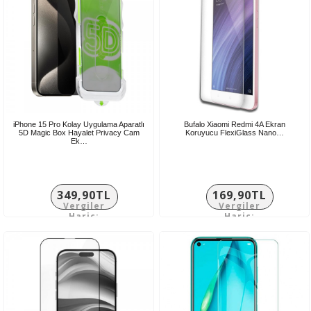
iPhone 15 Pro Kolay Uygulama Aparatlı
Bufalo Xiaomi Redmi 4A Ekran
5D Magic Box Hayalet Privacy Cam
Koruyucu FlexiGlass Nano…
Ek…
349,90TL
169,90TL
Vergiler
Vergiler
Hariç:
Hariç:
291,58TL
141,58TL