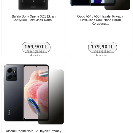
Bufalo Sony Xperia XZ1 Ekran
Oppo A54 / A55 Hayalet Privacy
Koruyucu FlexiGlass Nano…
FlexiGlass MAT Nano Ekran
Koruyucu…
169,90TL
179,90TL
Vergiler
Vergiler
Hariç:
Hariç:
141,58TL
149,92TL
Xiaomi Redmi Note 12 Hayalet Privacy