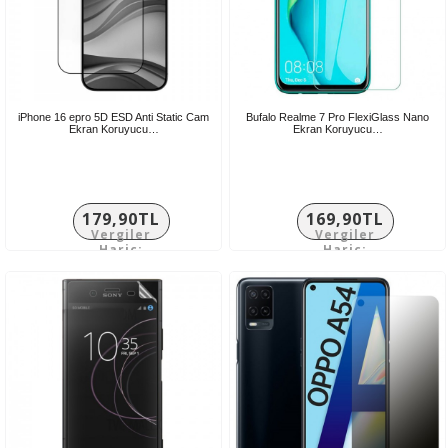
iPhone 16 epro 5D ESD Anti Static Cam
Bufalo Realme 7 Pro FlexiGlass Nano
Ekran Koruyucu…
Ekran Koruyucu…
179,90TL
169,90TL
Vergiler
Vergiler
Hariç:
Hariç:
149,92TL
141,58TL