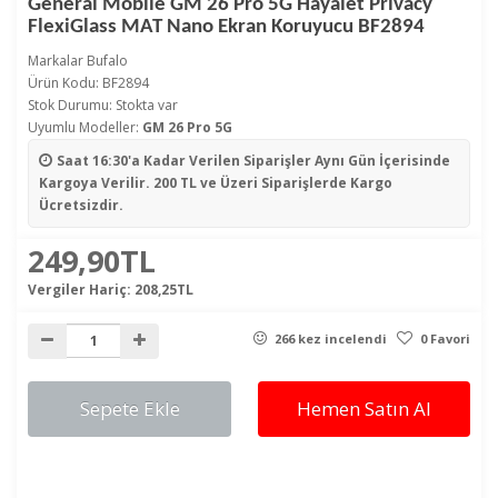
General Mobile GM 26 Pro 5G Hayalet Privacy
FlexiGlass MAT Nano Ekran Koruyucu BF2894
Markalar
Bufalo
Ürün Kodu: BF2894
Stok Durumu: Stokta var
Uyumlu Modeller:
GM 26 Pro 5G
Saat 16:30'a Kadar Verilen Siparişler
Aynı Gün İçerisinde
Kargoya Verilir. 200 TL ve Üzeri Siparişlerde Kargo
Ücretsizdir.
249,90TL
Vergiler Hariç:
208,25TL
266 kez incelendi
0 Favori
Sepete Ekle
Hemen Satın Al