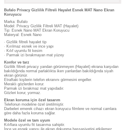
Bufalo Privacy Gizlilik Filtreli Hayalet Esnek MAT Nano Ekran
Koruyucu
Marka: Bufalo
Model: Privacy Gizlilik Filtreli MAT (Hayalet)
Tip: Esnek Nano MAT Ekran Koruyucu
Materyal: Esnek Nano
· Gizlilik filtreli hayalet tip
· Kırılmaz esnek ve ince yapı
· Kılıf uyumlu fit kesim
· Parmak izi bırakmayan mat yüzey
Konfor ve tarz
Gizlilik filtreli privacy yandan görünmeyen (Hayalet) ekrana karşıdan
bakıldığında normal parlaklıkta iken yanlardan bakıldığında siyah
ekran görünür.
Etraftaki kişilerin telefon ekranını görmesini engeller.
Meraklı gözlerden korur.
Parmak izi bırakmaz mat yapıdadır.
Gözleri korur, yormaz.
Ekran koruma için özel tasarım
Telefonun modeline özel üretilmiştir.
Darbeleri emerek cihazı ekran koruyucu filmlere ve normal camlara
göre daha fazla koruma sağlar.
Modele özel ve tam uyum
Kılıflara uyumlu fit tasarıma sahiptir.
İnce ve esnek yapısı ile ekran dokunma hassasiyetini etkilemez.