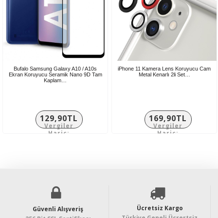
Bufalo Samsung Galaxy A10 / A10s
iPhone 11 Kamera Lens Koruyucu Cam
Ekran Koruyucu Seramik Nano 9D Tam
Metal Kenarlı 2li Set…
Kaplam…
129,90TL
169,90TL
Vergiler
Vergiler
Hariç:
Hariç:
108,25TL
141,58TL
Ücretsiz Kargo
Güvenli Alışveriş
Türkiye Geneli Ücrertsiz