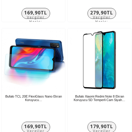
169,90TL
279,90TL
Vergiler
Vergiler
Hariç:
Hariç:
141,58TL
233,25TL
Bufalo TCL 20E FlexiGlass Nano Ekran
Bufalo Xiaomi Redmi Note 8 Ekran
Koruyucu…
Koruyucu 5D Temperli Cam Siyah…
169,90TL
179,90TL
Vergiler
Vergiler