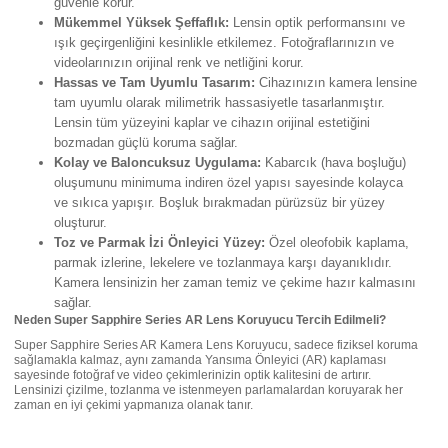
güvenle korur.
Mükemmel Yüksek Şeffaflık:
Lensin optik performansını ve
ışık geçirgenliğini kesinlikle etkilemez. Fotoğraflarınızın ve
videolarınızın orijinal renk ve netliğini korur.
Hassas ve Tam Uyumlu Tasarım:
Cihazınızın kamera lensine
tam uyumlu olarak milimetrik hassasiyetle tasarlanmıştır.
Lensin tüm yüzeyini kaplar ve cihazın orijinal estetiğini
bozmadan güçlü koruma sağlar.
Kolay ve Baloncuksuz Uygulama:
Kabarcık (hava boşluğu)
oluşumunu minimuma indiren özel yapısı sayesinde kolayca
ve sıkıca yapışır. Boşluk bırakmadan pürüzsüz bir yüzey
oluşturur.
Toz ve Parmak İzi Önleyici Yüzey:
Özel oleofobik kaplama,
parmak izlerine, lekelere ve tozlanmaya karşı dayanıklıdır.
Kamera lensinizin her zaman temiz ve çekime hazır kalmasını
sağlar.
Neden Super Sapphire Series AR Lens Koruyucu Tercih Edilmeli?
Super Sapphire Series AR Kamera Lens Koruyucu, sadece fiziksel koruma
sağlamakla kalmaz, aynı zamanda Yansıma Önleyici (AR) kaplaması
sayesinde fotoğraf ve video çekimlerinizin optik kalitesini de artırır.
Lensinizi çizilme, tozlanma ve istenmeyen parlamalardan koruyarak her
zaman en iyi çekimi yapmanıza olanak tanır.