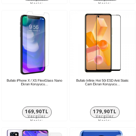
Hariç:
Hariç:
141,58TL
149,92TL
Bufalo iPhone X / XS FlexiGlass Nano
Bufalo Infinix Hot 50i ESD Anti Static
Ekran Koruyucu…
Cam Ekran Koruyucu…
169,90TL
179,90TL
Vergiler
Vergiler
Hariç:
Hariç:
141,58TL
149,92TL