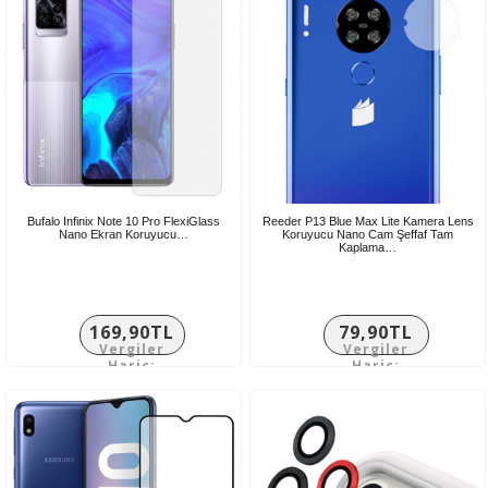
Bufalo Infinix Note 10 Pro FlexiGlass
Reeder P13 Blue Max Lite Kamera Lens
Nano Ekran Koruyucu…
Koruyucu Nano Cam Şeffaf Tam
Kaplama…
169,90TL
79,90TL
Vergiler
Vergiler
Hariç:
Hariç:
141,58TL
66,58TL