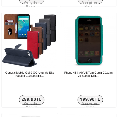
Vergiler
Vergiler
Hariç:
Hariç:
116,58TL
166,58TL
General Mobile GM 9 GO Uyumlu Elite
iPhone 4S KAIYUE Tam Camlı Cüzdan
Kapaklı Cüzdan Kılıf…
ve Standlı Kılıf…
289,90TL
199,90TL
Vergiler
Vergiler
Hariç:
Hariç:
241,58TL
166,58TL