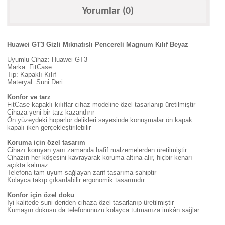
Yorumlar (0)
Huawei GT3 Gizli Mıknatıslı Pencereli Magnum Kılıf Beyaz
Uyumlu Cihaz: Huawei GT3
Marka: FitCase
Tip: Kapaklı Kılıf
Materyal: Suni Deri
Konfor ve tarz
FitCase kapaklı kılıflar cihaz modeline özel tasarlanıp üretilmiştir
Cihaza yeni bir tarz kazandırır
Ön yüzeydeki hoparlör delikleri sayesinde konuşmalar ön kapak
kapalı iken gerçekleştirilebilir
Koruma için özel tasarım
Cihazı koruyan yanı zamanda hafif malzemelerden üretilmiştir
Cihazın her köşesini kavrayarak koruma altına alır, hiçbir kenarı
açıkta kalmaz
Telefona tam uyum sağlayan zarif tasarıma sahiptir
Kolayca takıp çıkarılabilir ergonomik tasarımdır
Konfor için özel doku
İyi kalitede suni deriden cihaza özel tasarlanıp üretilmiştir
Kumaşın dokusu da telefonunuzu kolayca tutmanıza imkân sağlar