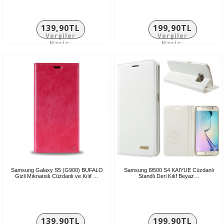
139,90TL
199,90TL
Vergiler
Vergiler
Hariç:
Hariç:
116,58TL
166,58TL
Samsung Galaxy S5 (G900) BUFALO
Samsung I9500 S4 KAIYUE Cüzdanlı
Gizli Mıknatıslı Cüzdanlı ve Kılıf …
Standlı Deri Kılıf Beyaz…
139,90TL
199,90TL