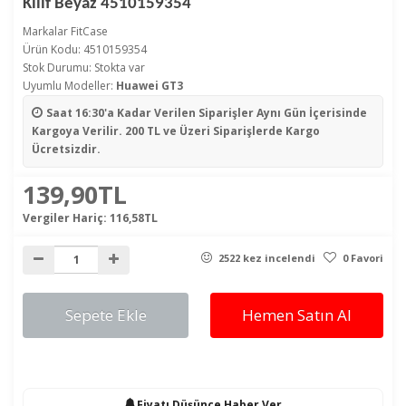
Kılıf Beyaz 4510159354
Markalar
FitCase
Ürün Kodu: 4510159354
Stok Durumu: Stokta var
Uyumlu Modeller:
Huawei GT3
Saat 16:30'a Kadar Verilen Siparişler
Aynı Gün İçerisinde
Kargoya Verilir. 200 TL ve Üzeri Siparişlerde Kargo
Ücretsizdir.
139,90TL
Vergiler Hariç:
116,58TL
2522 kez incelendi
0 Favori
Sepete Ekle
Hemen Satın Al
Fiyatı Düşünce Haber Ver