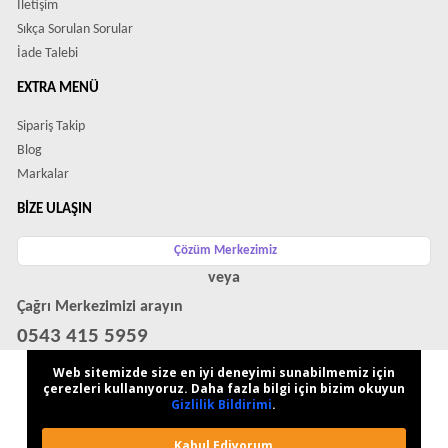
İletişim
Sıkça Sorulan Sorular
İade Talebi
EXTRA MENÜ
Sipariş Takip
Blog
Markalar
BIZE ULAŞIN
Çözüm Merkezimiz
veya
Çağrı Merkezimizi arayın
0543 415 5959
WhatsApp Destek Hattı
Web sitemizde size en iyi deneyimi sunabilmemiz için
çerezleri kullanıyoruz. Daha fazla bilgi için bizim okuyun
Gizlilik Bildirimi
.
Kabul Ediyorum