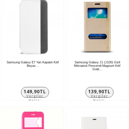
Samsung Galaxy E7 Yan Kapaklı Kılıf
Samsung Galaxy J1 (J100) Gizli
Beyaz…
Mıknatıslı Pencereli Magnum Kılıf
Gold…
149,90TL
139,90TL
Vergiler
Vergiler
Hariç:
Hariç:
124,92TL
116,58TL