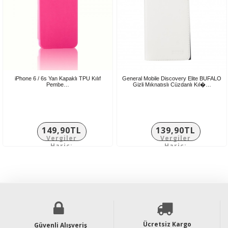
iPhone 6 / 6s Yan Kapaklı TPU Kılıf
General Mobile Discovery Elite BUFALO
Pembe…
Gizli Mıknatıslı Cüzdanlı Kıl�…
149,90TL
139,90TL
Vergiler
Vergiler
Hariç:
Hariç:
124,92TL
116,58TL
Ücretsiz Kargo
Güvenli Alışveriş