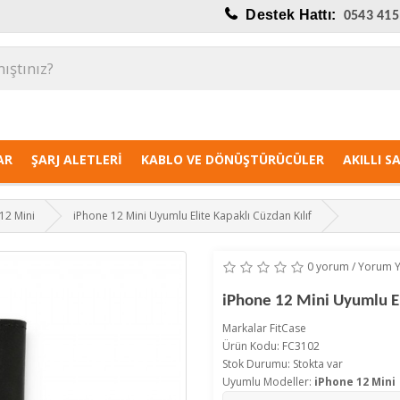
Destek Hattı:
0543 415
AR
ŞARJ ALETLERI
KABLO VE DÖNÜŞTÜRÜCÜLER
AKILLI S
12 Mini
iPhone 12 Mini Uyumlu Elite Kapaklı Cüzdan Kılıf
0 yorum
/
Yorum 
iPhone 12 Mini Uyumlu El
Markalar
FitCase
Ürün Kodu: FC3102
Stok Durumu: Stokta var
Uyumlu Modeller:
iPhone 12 Mini