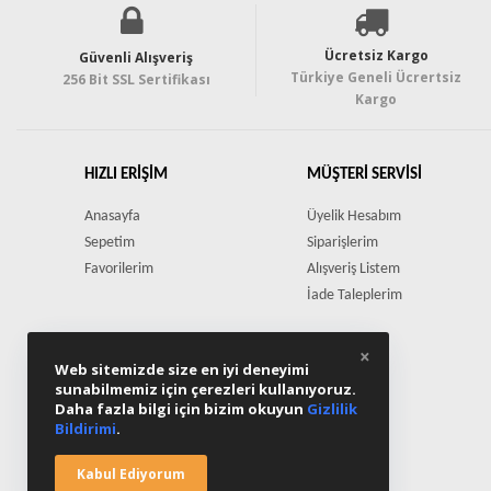
Ücretsiz Kargo
Güvenli Alışveriş
Türkiye Geneli Ücrertsiz
256 Bit SSL Sertifikası
Kargo
HIZLI ERIŞIM
MÜŞTERI SERVISI
Anasayfa
Üyelik Hesabım
Sepetim
Siparişlerim
Favorilerim
Alışveriş Listem
İade Taleplerim
×
Web sitemizde size en iyi deneyimi
sunabilmemiz için çerezleri kullanıyoruz.
Daha fazla bilgi için bizim okuyun
Gizlilik
Bildirimi
.
Kabul Ediyorum