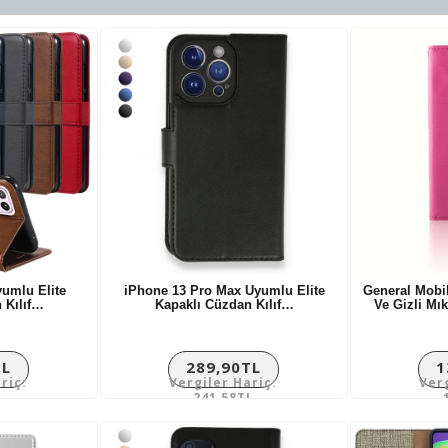
yumlu Elite
iPhone 13 Pro Max Uyumlu Elite
General Mobil
 Kılıf…
Kapaklı Cüzdan Kılıf…
Ve Gizli Mı
TL
289,90TL
1
riç:
Vergiler Hariç:
Ver
L
241,58TL