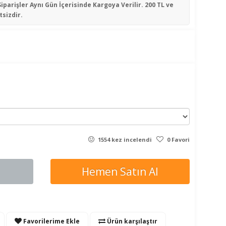
Siparişler
Aynı Gün İçerisinde
Kargoya Verilir. 200 TL ve
tsizdir.
1554 kez incelendi
0 Favori
Hemen Satın Al
Favorilerime Ekle
Ürün karşılaştır