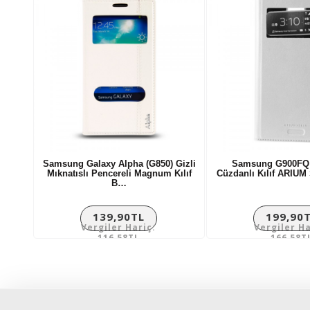
Samsung Galaxy Alpha (G850) Gizli
Samsung G900FQ S
Mıknatıslı Pencereli Magnum Kılıf
Cüzdanlı Kılıf ARIU
B…
139,90TL
199,90
Vergiler Hariç:
Vergiler Ha
116,58TL
166,58T