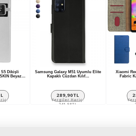
5 Dikişli
Samsung Galaxy M51 Uyumlu Elite
Xiaomi Red
M SKIN Beyaz…
Kapaklı Cüzdan Kılıf…
Fabric K
TL
289,90TL
2
riç:
Vergiler Hariç:
Ver
L
241,58TL