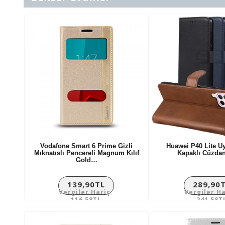
Vodafone Smart 6 Prime Gizli
Huawei P40 Lite U
Mıknatıslı Pencereli Magnum Kılıf
Kapaklı Cüzdan
Gold…
139,90TL
289,90
Vergiler Hariç:
Vergiler Ha
116,58TL
241,58T