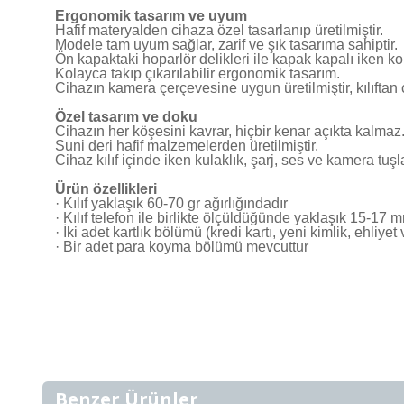
Ergonomik tasarım ve uyum
Hafif materyalden cihaza özel tasarlanıp üretilmiştir.
Modele tam uyum sağlar, zarif ve şık tasarıma sahiptir.
Ön kapaktaki hoparlör delikleri ile kapak kapalı iken ko
Kolayca takıp çıkarılabilir ergonomik tasarım.
Cihazın kamera çerçevesine uygun üretilmiştir, kılıftan
Özel tasarım ve doku
Cihazın her köşesini kavrar, hiçbir kenar açıkta kalmaz
Suni deri hafif malzemelerden üretilmiştir.
Cihaz kılıf içinde iken kulaklık, şarj, ses ve kamera tuşlar
Ürün özellikleri
· Kılıf yaklaşık 60-70 gr ağırlığındadır
· Kılıf telefon ile birlikte ölçüldüğünde yaklaşık 15-17 
· İki adet kartlık bölümü (kredi kartı, yeni kimlik, ehliyet 
· Bir adet para koyma bölümü mevcuttur
Benzer Ürünler