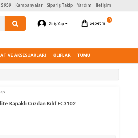
 5959
Kampanyalar
Sipariş Takip
Yardım
İletişim
0
Sepetim
Giriş Yap
AAT VE AKSESUARLARI
KILIFLAR
TÜMÜ
Yap
ite Kapaklı Cüzdan Kılıf FC3102