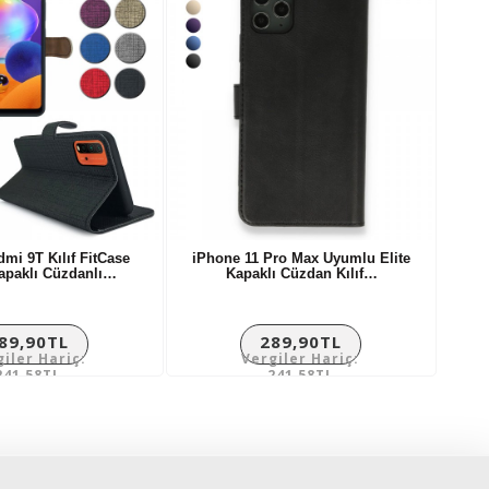
mi 9T Kılıf FitCase
iPhone 11 Pro Max Uyumlu Elite
apaklı Cüzdanlı…
Kapaklı Cüzdan Kılıf…
89,90TL
289,90TL
giler Hariç:
Vergiler Hariç:
241,58TL
241,58TL