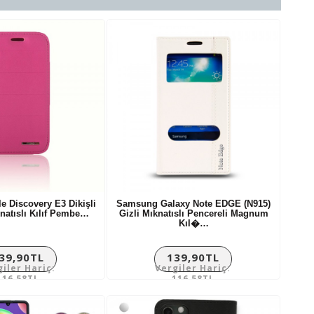
e Discovery E3 Dikişli
Samsung Galaxy Note EDGE (N915)
knatıslı Kılıf Pembe…
Gizli Mıknatıslı Pencereli Magnum
Kıl�…
39,90TL
139,90TL
giler Hariç:
Vergiler Hariç:
116,58TL
116,58TL