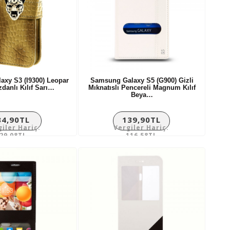
xy S3 (I9300) Leopar
Samsung Galaxy S5 (G900) Gizli
zdanlı Kılıf Sarı…
Mıknatıslı Pencereli Magnum Kılıf
Beya…
34,90TL
139,90TL
giler Hariç:
Vergiler Hariç:
29,08TL
116,58TL