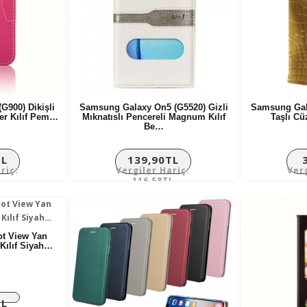
G900) Dikişli
Samsung Galaxy On5 (G5520) Gizli
Samsung Gala
ger Kılıf Pem…
Mıknatıslı Pencereli Magnum Kılıf
Taşlı Cü
Be…
TL
139,90TL
riç:
Vergiler Hariç:
Ver
L
116,58TL
ot View Yan
Kılıf Siyah…
TL