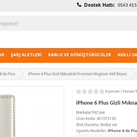
Destek Hattı:
0543 415
AR
ŞARJ ALETLERI
KABLO VE DÖNÜŞTÜRÜCÜLER
AKILLI S
6-6s Plus
iPhone 6 Plus Gizli Mıknatıslı Premium Magnum Kılıf Beyaz
0 yorum
/
Yorum 
iPhone 6 Plus Gizli Mık
Markalar
FitCase
Ürün Kodu: 451015130
Stok Durumu: Stokta var
Uyumlu Modeller:
iPhone 6-6s Pl