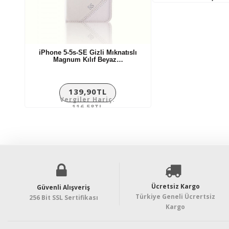
Vergiler Ha
124,92T
iPhone 5-5s-SE Gizli Mıknatıslı
Magnum Kılıf Beyaz…
139,90TL
Vergiler Hariç:
116,58TL
Ücretsiz Kargo
Güvenli Alışveriş
Türkiye Geneli Ücrertsiz
256 Bit SSL Sertifikası
Kargo