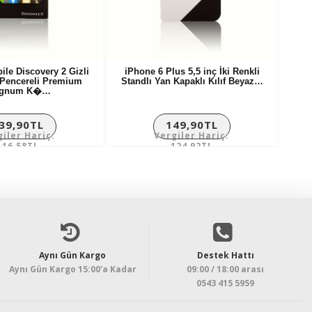
ile Discovery 2 Gizli
iPhone 6 Plus 5,5 inç İki Renkli
 Pencereli Premium
Standlı Yan Kapaklı Kılıf Beyaz…
gnum K�…
39,90TL
149,90TL
giler Hariç:
Vergiler Hariç:
116,58TL
124,92TL
Aynı Gün Kargo
Destek Hattı
Aynı Gün Kargo 15:00'a Kadar
09:00 / 18:00 arası
0543 415 5959