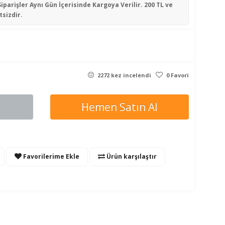
Siparişler
Aynı Gün İçerisinde
Kargoya Verilir. 200 TL ve
tsizdir.
2272 kez incelendi
0 Favori
Hemen Satın Al
Favorilerime Ekle
Ürün karşılaştır