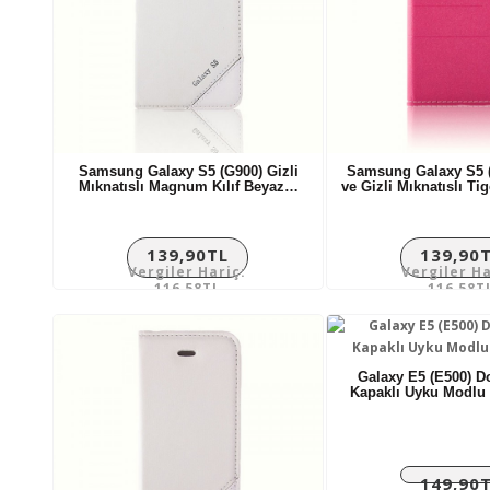
Samsung Galaxy S5 (G900) Gizli
Samsung Galaxy S5 (
Mıknatıslı Magnum Kılıf Beyaz…
ve Gizli Mıknatıslı Ti
139,90TL
139,90
Vergiler Hariç:
Vergiler Ha
116,58TL
116,58T
Galaxy E5 (E500) D
Kapaklı Uyku Modlu 
149,90