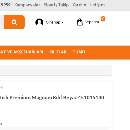
 5959
Kampanyalar
Sipariş Takip
Yardım
İletişim
0
Sepetim
Giriş Yap
AAT VE AKSESUARLARI
KILIFLAR
TÜMÜ
Yap
natıslı Premium Magnum Kılıf Beyaz 451015130
us