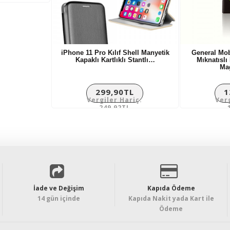
riç:
L
iPhone 11 Pro Kılıf Shell Manyetik
General Mob
Kapaklı Kartlıklı Stantlı…
Mıknatıslı
Ma
299,90TL
1
Vergiler Hariç:
Ver
249,92TL
İade ve Değişim
Kapıda Ödeme
14 gün içinde
Kapıda Nakit yada Kart ile
Ödeme