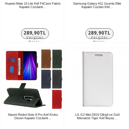
Huawei Mate 10 Lite Kılıf FitCase Fabric
Samsung Galaxy A11 Uyumlu Elite
Kapaklı Cüzdanlı…
Kapaklı Cüzdan Kılıf…
289,90TL
289,90TL
Vergiler
Vergiler
Hariç:
Hariç:
241,58TL
241,58TL
Xiaomi Redmi Note 8 Pro Kılıf Kroko
LG G2 Mini D610 Dikişli ve Gizli
Desen Kapaklı Cüzdanlı…
Mıknatıslı Tiger Kılıf Beyaz…