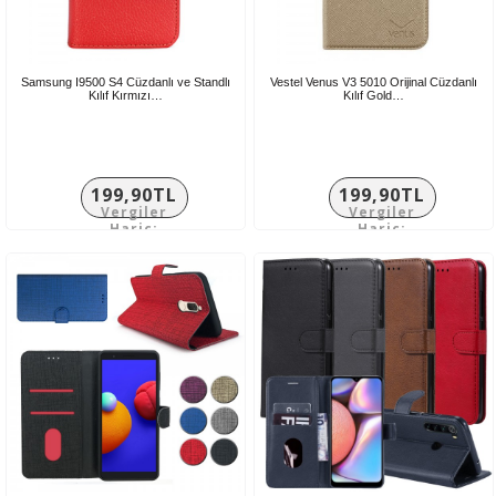
Samsung I9500 S4 Cüzdanlı ve Standlı
Vestel Venus V3 5010 Orijinal Cüzdanlı
Kılıf Kırmızı…
Kılıf Gold…
199,90TL
199,90TL
Vergiler
Vergiler
Hariç:
Hariç:
166,58TL
166,58TL