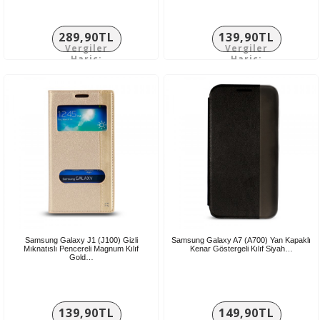
289,90TL
139,90TL
Vergiler
Vergiler
Hariç:
Hariç:
241,58TL
116,58TL
Samsung Galaxy J1 (J100) Gizli
Samsung Galaxy A7 (A700) Yan Kapaklı
Mıknatıslı Pencereli Magnum Kılıf
Kenar Göstergeli Kılıf Siyah…
Gold…
139,90TL
149,90TL