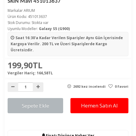
SKIN Mavi 451013637
Markalar
ARIUM
Ürün Kodu: 451013637
Stok Durumu: Stokta var
Uyumlu Modeller:
Galaxy S5 (G900)
Saat 16:30'a Kadar Verilen Siparişler
Aynı Gün İçerisinde
Kargoya Verilir. 200 TL ve Üzeri Siparişlerde Kargo
Ücretsizdir.
199,90TL
Vergiler Hariç:
166,58TL
2692 kez incelendi
0 Favori
Sepete Ekle
Hemen Satın Al
Fiyatı Düşünce Haber Ver