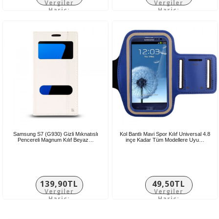
Vergiler
Vergiler
Hariç:
Hariç:
116,58TL
124,92TL
Samsung S7 (G930) Gizli Mıknatıslı
Kol Bantlı Mavi Spor Kılıf Universal 4.8
Pencereli Magnum Kılıf Beyaz…
inçe Kadar Tüm Modellere Uyu…
139,90TL
49,50TL
Vergiler
Vergiler
Hariç:
Hariç:
116,58TL
41,25TL