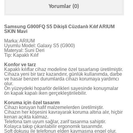
Yorumlar (0)
Samsung G900FQ S5 Dikişli Cüzdanlı Kılıf ARIUM
SKIN Mavi
Marka: ARIUM
Uyumlu Model: Galaxy S5 (G900)
Materyal: Suni Deri
Tip: Kapaklı Kılıf
Konfor ve tarz
Kapaklı kılıflar cihaz modeline özel tasarlanıp üretilmiştir.
Cihaza yeni bir tarz kazandırır, günlük kullanımda, darbe
ve hasar benzeri durumlarda cihazı korumaya yardımcı
olur.
Ön yüzeydeki hoparlör delikleri sayesinde konuşmalar
ön kapak kapalı iken gerçekleştirilebilir.
Koruma için özel tasarım
Cihazı koruyan hafif malzemelerden üretilmiştir.
Cihazın her köşesini kavrayarak koruma altına alır, hiçbir
kenarı açıkta kalmaz.
Telefona tam uyum sağlar, zarif tasarıma sahiptir.
Kolayca takıp çıkarılabilir ergonomik tasarımdır.
Soft dokusu ile telefonun elden kaymasına engel olur.