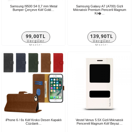
Samsung I9500 S4 0,7 mm Metal
Samsung Galaxy A7 (A700) Gizli
Bumper Çerçeve Kılıf Gold…
Mıknatıslı Premium Pencerli Magnum
Kıl�…
99,00TL
139,90TL
Vergiler
Vergiler
Hariç:
Hariç:
82,50TL
116,58TL
iPhone 6 / 6s Kılıf Kroko Desen Kapaklı
Vestel Venus 5.5X Gizli Mıknatıslı
Cüzdanlı…
Pencereli Magnum Kılıf Beyaz…