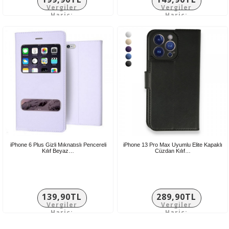
Vergiler
Vergiler
Hariç:
Hariç:
166,58TL
124,92TL
iPhone 6 Plus Gizli Mıknatıslı Pencereli
iPhone 13 Pro Max Uyumlu Elite Kapaklı
Kılıf Beyaz…
Cüzdan Kılıf…
139,90TL
289,90TL
Vergiler
Vergiler
Hariç:
Hariç:
116,58TL
241,58TL