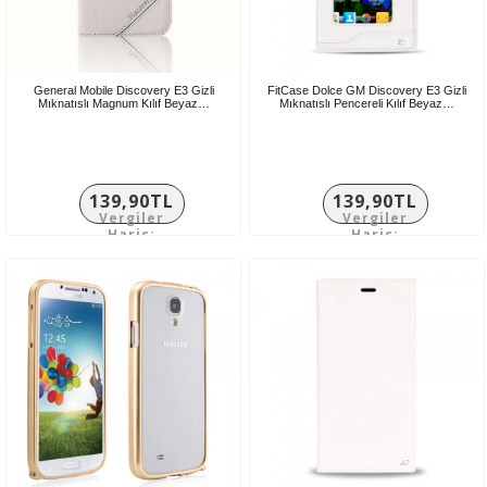
General Mobile Discovery E3 Gizli
FitCase Dolce GM Discovery E3 Gizli
Mıknatıslı Magnum Kılıf Beyaz…
Mıknatıslı Pencereli Kılıf Beyaz…
139,90TL
139,90TL
Vergiler
Vergiler
Hariç:
Hariç:
116,58TL
116,58TL