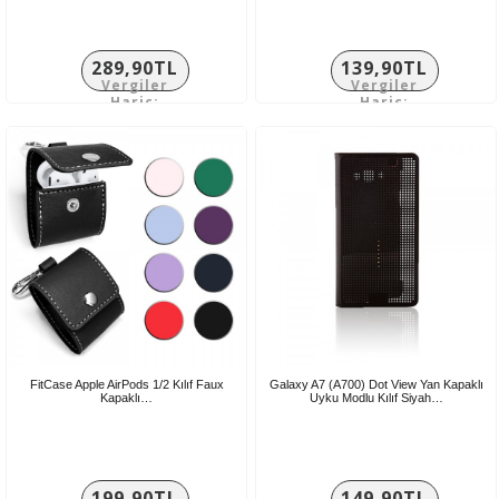
289,90TL
139,90TL
Vergiler
Vergiler
Hariç:
Hariç:
241,58TL
116,58TL
FitCase Apple AirPods 1/2 Kılıf Faux
Galaxy A7 (A700) Dot View Yan Kapaklı
Kapaklı…
Uyku Modlu Kılıf Siyah…
199,90TL
149,90TL