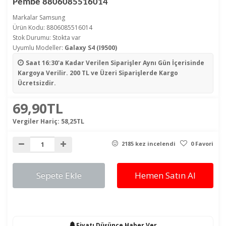
Pembe 8806085516014
Markalar
Samsung
Ürün Kodu: 8806085516014
Stok Durumu: Stokta var
Uyumlu Modeller:
Galaxy S4 (I9500)
Saat 16:30'a Kadar Verilen Siparişler
Aynı Gün İçerisinde
Kargoya Verilir. 200 TL ve Üzeri Siparişlerde Kargo
Ücretsizdir.
69,90TL
Vergiler Hariç:
58,25TL
2185 kez incelendi
0 Favori
Sepete Ekle
Hemen Satın Al
Fiyatı Düşünce Haber Ver