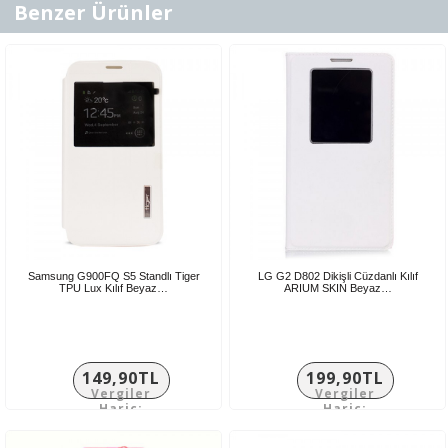
Benzer Ürünler
Samsung G900FQ S5 Standlı Tiger
LG G2 D802 Dikişli Cüzdanlı Kılıf
TPU Lux Kılıf Beyaz…
ARIUM SKIN Beyaz…
149,90TL
199,90TL
Vergiler
Vergiler
Hariç:
Hariç:
124,92TL
166,58TL