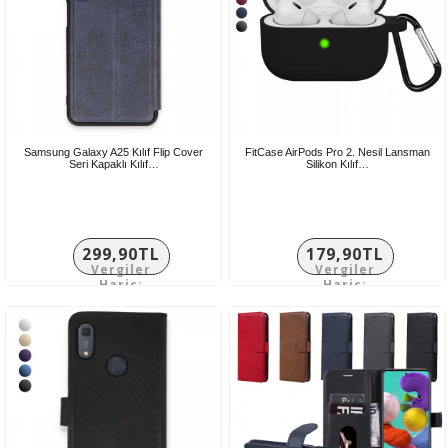
Samsung Galaxy A25 Kılıf Flip Cover
FitCase AirPods Pro 2. Nesil Lansman
Seri Kapaklı Kılıf…
Silikon Kılıf…
299,90TL
179,90TL
Vergiler
Vergiler
Hariç:
Hariç:
249,92TL
149,92TL