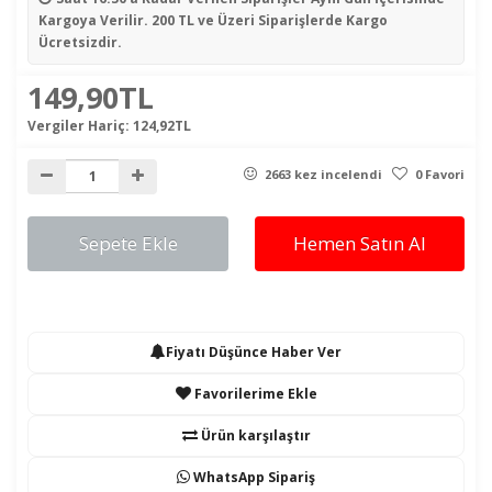
Kargoya Verilir. 200 TL ve Üzeri Siparişlerde Kargo
Ücretsizdir.
149,90TL
Vergiler Hariç:
124,92TL
2663 kez incelendi
0 Favori
Sepete Ekle
Hemen Satın Al
Fiyatı Düşünce Haber Ver
Favorilerime Ekle
Ürün karşılaştır
WhatsApp Sipariş