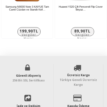
Samsung N9000 Note 3 KAIYUE Tam
Huawei Y320 Çift Pencereli Flip Cover
Camlı Cüzdan ve Standlı Kılıf…
Beyaz…
199,90TL
89,90TL
Vergiler
Vergiler
Hariç:
Hariç:
166,58TL
74,92TL
Ücretsiz Kargo
Güvenli Alışveriş
Türkiye Geneli Ücrertsiz
256 Bit SSL Sertifikası
Kargo
İade ve Değişim
Kapıda Ödeme