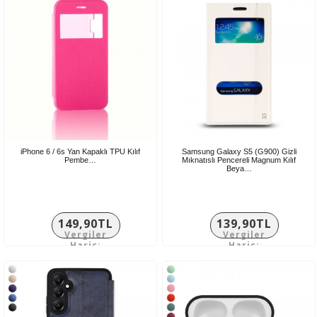
iPhone 6 / 6s Yan Kapaklı TPU Kılıf
Samsung Galaxy S5 (G900) Gizli
Pembe…
Mıknatıslı Pencereli Magnum Kılıf
Beya…
149,90TL
139,90TL
Vergiler
Vergiler
Hariç:
Hariç:
124,92TL
116,58TL