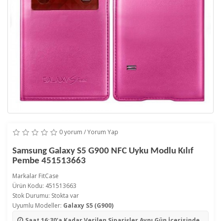
0 yorum
/
Yorum Yap
Samsung Galaxy S5 G900 NFC Uyku Modlu Kılıf
Pembe 451513663
Markalar
FitCase
Ürün Kodu: 451513663
Stok Durumu: Stokta var
Uyumlu Modeller:
Galaxy S5 (G900)
Saat 16:30'a Kadar Verilen Siparişler
Aynı Gün İçerisinde