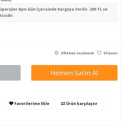
Siparişler
Aynı Gün İçerisinde
Kargoya Verilir. 200 TL ve
tsizdir.
2754 kez incelendi
0 Favori
Hemen Satın Al
Favorilerime Ekle
Ürün karşılaştır