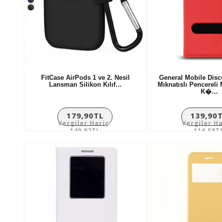
FitCase AirPods 1 ve 2. Nesil
General Mobile Disco
Lansman Silikon Kılıf…
Mıknatıslı Pencereli
K�…
179,90TL
139,90
Vergiler Hariç:
Vergiler Ha
149,92TL
116,58T