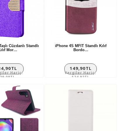
Taşlı Cüzdanlı Standlı
iPhone 4S MFIT Standlı Kılıf
ılıf Mor…
Bordo…
34,90TL
149,90TL
giler Hariç:
Vergiler Hariç:
29,08TL
124,92TL