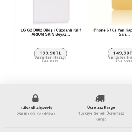
LG G2 D802 Dikişli Cüzdanlı Kılıf
iPhone 6 / 6s Yan Kap
ARIUM SKIN Beyaz…
Sarı…
199,90TL
149,90
Vergiler Hariç:
Vergiler Ha
166,58TL
124,92T
Ücretsiz Kargo
Güvenli Alışveriş
Türkiye Geneli Ücrertsiz
256 Bit SSL Sertifikası
Kargo