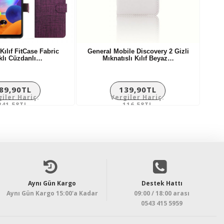
ılıf FitCase Fabric
General Mobile Discovery 2 Gizli
klı Cüzdanlı…
Mıknatıslı Kılıf Beyaz…
89,90TL
139,90TL
giler Hariç:
Vergiler Hariç:
241,58TL
116,58TL
Aynı Gün Kargo
Destek Hattı
Aynı Gün Kargo 15:00'a Kadar
09:00 / 18:00 arası
0543 415 5959