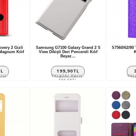
very 2 Gizli
Samsung G7100 Galaxy Grand 2 S
S7560/62/80 
 Magnum Kılıf
View Dikişli Deri Pencereli Kılıf
K
Beyaz…
TL
199,90TL
riç:
Vergiler Hariç:
Ver
L
166,58TL