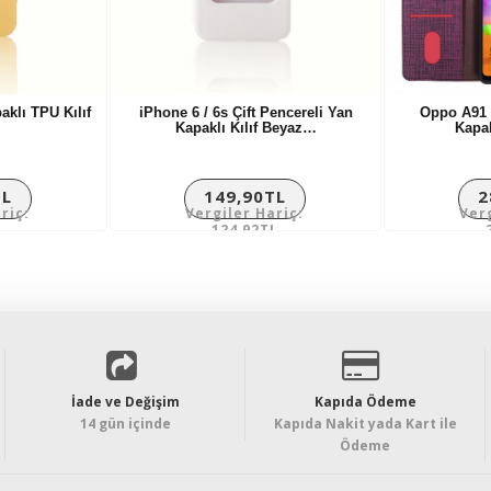
aklı TPU Kılıf
iPhone 6 / 6s Çift Pencereli Yan
Oppo A91 K
Kapaklı Kılıf Beyaz…
Kapa
TL
149,90TL
2
riç:
Vergiler Hariç:
Ver
L
124,92TL
İade ve Değişim
Kapıda Ödeme
14 gün içinde
Kapıda Nakit yada Kart ile
Ödeme