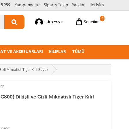
 5959
Kampanyalar
Sipariş Takip
Yardım
İletişim
0
Sepetim
Giriş Yap
AAT VE AKSESUARLARI
KILIFLAR
TÜMÜ
zli Mıknatıslı Tiger Kılıf Beyaz
Yap
00) Dikişli ve Gizli Mıknatıslı Tiger Kılıf
(G800)