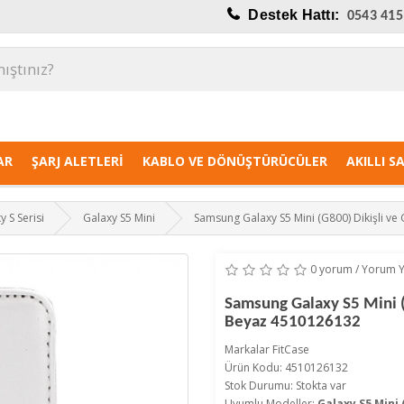
Destek Hattı:
0543 415
AR
ŞARJ ALETLERI
KABLO VE DÖNÜŞTÜRÜCÜLER
AKILLI S
y S Serisi
Galaxy S5 Mini
Samsung Galaxy S5 Mini (G800) Dikişli ve Gi
0 yorum
/
Yorum 
Samsung Galaxy S5 Mini (G8
Beyaz 4510126132
Markalar
FitCase
Ürün Kodu: 4510126132
Stok Durumu: Stokta var
Uyumlu Modeller:
Galaxy S5 Mini 