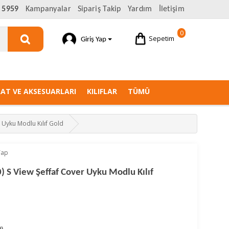
 5959
Kampanyalar
Sipariş Takip
Yardım
İletişim
0
Sepetim
Giriş Yap
AAT VE AKSESUARLARI
KILIFLAR
TÜMÜ
 Uyku Modlu Kılıf Gold
Yap
 S View Şeffaf Cover Uyku Modlu Kılıf
)