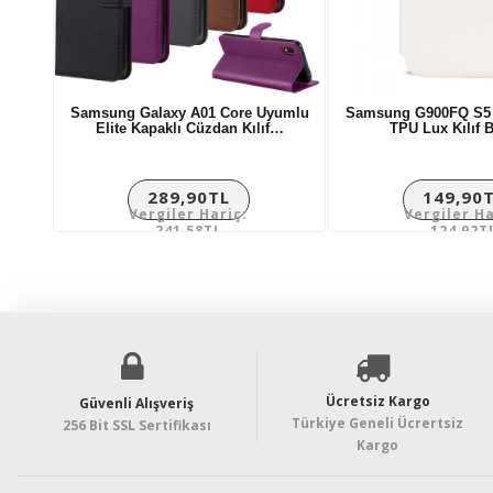
Samsung Galaxy A01 Core Uyumlu
Samsung G900FQ S5 S
Elite Kapaklı Cüzdan Kılıf…
TPU Lux Kılıf
289,90TL
149,90
Vergiler Hariç:
Vergiler Ha
241,58TL
124,92T
Ücretsiz Kargo
Güvenli Alışveriş
Türkiye Geneli Ücrertsiz
256 Bit SSL Sertifikası
Kargo