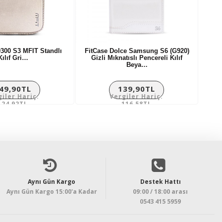
300 S3 MFIT Standlı
FitCase Dolce Samsung S6 (G920)
Kılıf Gri…
Gizli Mıknatıslı Pencereli Kılıf
Beya…
49,90TL
139,90TL
giler Hariç:
Vergiler Hariç:
124,92TL
116,58TL
Aynı Gün Kargo
Destek Hattı
Aynı Gün Kargo 15:00'a Kadar
09:00 / 18:00 arası
0543 415 5959