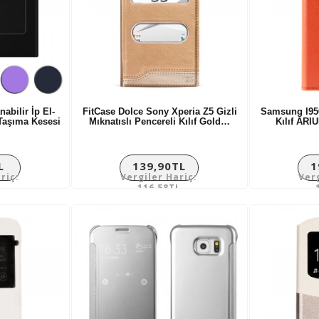
abilir İp El-
FitCase Dolce Sony Xperia Z5 Gizli
Samsung I950
Taşıma Kesesi
Mıknatıslı Pencereli Kılıf Gold…
Kılıf AR
L
139,90TL
1
riç:
Vergiler Hariç:
Ver
116,58TL