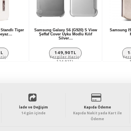
tandlı Tiger
Samsung Galaxy S6 (G920) S View
Samsung I9
 Beyaz…
Şeffaf Cover Uyku Modlu Kılıf
Silver…
TL
149,90TL
1
riç:
Vergiler Hariç:
Ver
L
124,92TL
İade ve Değişim
Kapıda Ödeme
14 gün içinde
Kapıda Nakit yada Kart ile
Ödeme