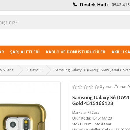
Destek Hattı:
0543 415
AR
ŞARJ ALETLERI
KABLO VE DÖNÜŞTÜRÜCÜLER
AKILLI S
y S Serisi
Galaxy S6
Samsung Galaxy S6 (G920) S View Şeffaf Cover
0 yorum
/
Yorum 
Samsung Galaxy S6 (G920)
Gold 4515166123
Markalar
FitCase
Ürün Kodu: 4515166123
Stok Durumu: Stokta var
Uyumlu Modeller:
Galaxy S6 (G920