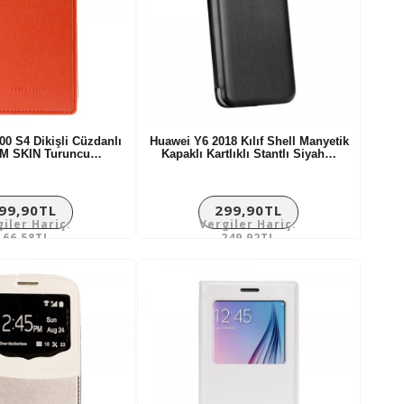
0 S4 Dikişli Cüzdanlı
Huawei Y6 2018 Kılıf Shell Manyetik
IUM SKIN Turuncu…
Kapaklı Kartlıklı Stantlı Siyah…
99,90TL
299,90TL
giler Hariç:
Vergiler Hariç:
166,58TL
249,92TL