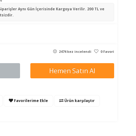
Siparişler
Aynı Gün İçerisinde
Kargoya Verilir. 200 TL ve
tsizdir.
2474 kez incelendi
0 Favori
Hemen Satın Al
Favorilerime Ekle
Ürün karşılaştır