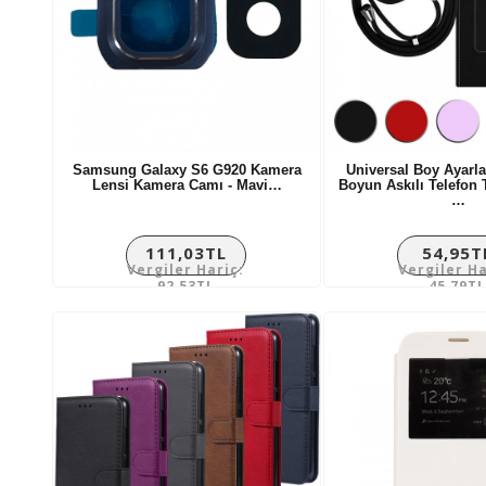
Samsung Galaxy S6 G920 Kamera
Universal Boy Ayarlan
Lensi Kamera Camı - Mavi…
Boyun Askılı Telefon 
…
111,03TL
54,95T
Vergiler Hariç:
Vergiler Ha
92,53TL
45,79TL