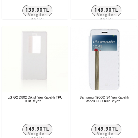
139,90TL
149,90TL
Vergiler
Vergiler
Hariç:
Hariç:
116,58TL
124,92TL
LG G2 D802 Dikişli Yan Kapaklı TPU
Samsung (I9500) S4 Yan Kapaklı
Kılıf Beyaz…
Standlı UFO Kılıf Beyaz…
149,90TL
149,90TL
Vergiler
Vergiler