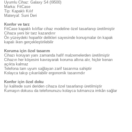
Uyumlu Cihaz: Galaxy S4 (I9500)
Marka: FitCase
Tip: Kapaklı Kılıf
Materyal: Suni Deri
Konfor ve tarz
FitCase kapaklı kılıflar cihaz modeline özel tasarlanıp üretilmiştir
Cihaza yeni bir tarz kazandırır
Ön yüzeydeki hoparlör delikleri sayesinde konuşmalar ön kapak
kapalı iken gerçekleştirilebilir
Koruma için özel tasarım
Cihazı koruyan yanı zamanda hafif malzemelerden üretilmiştir
Cihazın her köşesini kavrayarak koruma altına alır, hiçbir kenarı
açıkta kalmaz
Telefona tam uyum sağlayan zarif tasarıma sahiptir
Kolayca takıp çıkarılabilir ergonomik tasarımdır
Konfor için özel doku
İyi kalitede suni deriden cihaza özel tasarlanıp üretilmiştir
Kumaşın dokusu da telefonunuzu kolayca tutmanıza imkân sağlar