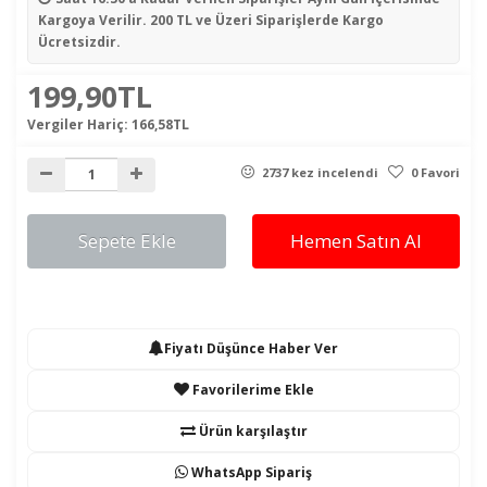
Kargoya Verilir. 200 TL ve Üzeri Siparişlerde Kargo
Ücretsizdir.
199,90TL
Vergiler Hariç:
166,58TL
2737 kez incelendi
0 Favori
Sepete Ekle
Hemen Satın Al
Fiyatı Düşünce Haber Ver
Favorilerime Ekle
Ürün karşılaştır
WhatsApp Sipariş