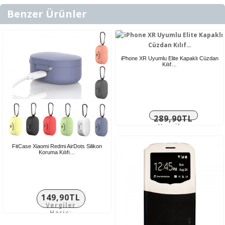
Benzer Ürünler
iPhone XR Uyumlu Elite Kapaklı Cüzdan
Kılıf…
289,90TL
Vergiler
Hariç:
241,58TL
FitCase Xiaomi Redmi AirDots Silikon
Koruma Kılıfı…
149,90TL
Vergiler
Hariç:
124,92TL