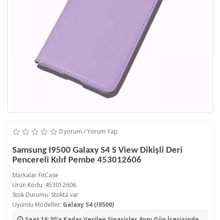
0 yorum
/
Yorum Yap
Samsung I9500 Galaxy S4 S View Dikişli Deri
Pencereli Kılıf Pembe 453012606
Markalar
FitCase
Ürün Kodu: 453012606
Stok Durumu: Stokta var
Uyumlu Modeller:
Galaxy S4 (I9500)
Saat 16:30'a Kadar Verilen Siparişler
Aynı Gün İçerisinde