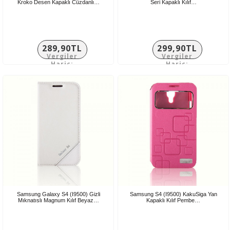
Kroko Desen Kapaklı Cüzdanlı…
Seri Kapaklı Kılıf…
289,90TL
299,90TL
Vergiler
Vergiler
Hariç:
Hariç:
241,58TL
249,92TL
Samsung Galaxy S4 (I9500) Gizli
Samsung S4 (I9500) KakuSiga Yan
Mıknatıslı Magnum Kılıf Beyaz…
Kapaklı Kılıf Pembe…