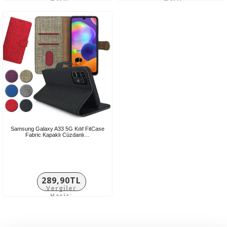
Hariç:
Hariç:
124,92TL
124,92TL
Samsung Galaxy A33 5G Kılıf FitCase
Fabric Kapaklı Cüzdanlı…
289,90TL
Vergiler
Hariç:
241,58TL