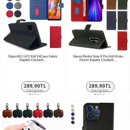
Oppo A52 / A72 Kılıf FitCase Fabric
Xiaomi Redmi Note 8 Pro Kılıf Kroko
Kapaklı Cüzdanlı…
Desen Kapaklı Cüzdanlı…
289,90TL
289,90TL
Vergiler
Vergiler
Hariç:
Hariç:
241,58TL
241,58TL