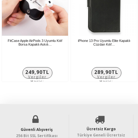
FitCase Apple AirPods 3 Uyumlu Kılıf
iPhone 13 Pro Uyumlu Elite Kapaklı
Borsa Kapaklı Askılı…
Cüzdan Kılıf…
249,90TL
289,90TL
Vergiler
Vergiler
Hariç:
Hariç:
208,25TL
241,58TL
Ücretsiz Kargo
Güvenli Alışveriş
Türkiye Geneli Ücrertsiz
256 Bit SSL Sertifikası