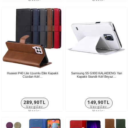
Hariç:
Hariç:
241,58TL
241,58TL
Huawei P40 Lite Uyumlu Elite Kapaklı
Samsung S5 G900 KALAIDENG Yan
Cüzdan Kılıf…
Kapaklı Standlı Kılıf Beyaz…
289,90TL
149,90TL
Vergiler
Vergiler
Hariç:
Hariç:
241,58TL
124,92TL