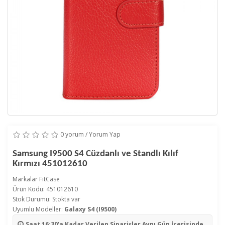
0 yorum
/
Yorum Yap
Samsung I9500 S4 Cüzdanlı ve Standlı Kılıf
Kırmızı 451012610
Markalar
FitCase
Ürün Kodu: 451012610
Stok Durumu: Stokta var
Uyumlu Modeller:
Galaxy S4 (I9500)
Saat 16:30'a Kadar Verilen Siparişler
Aynı Gün İçerisinde