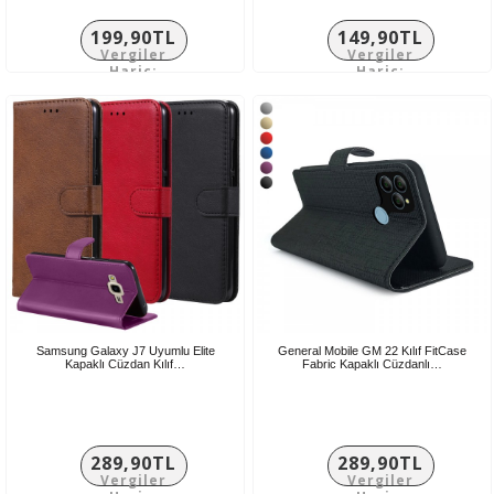
199,90TL
149,90TL
Vergiler
Vergiler
Hariç:
Hariç:
166,58TL
124,92TL
Samsung Galaxy J7 Uyumlu Elite
General Mobile GM 22 Kılıf FitCase
Kapaklı Cüzdan Kılıf…
Fabric Kapaklı Cüzdanlı…
289,90TL
289,90TL
Vergiler
Vergiler