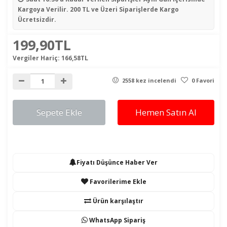
Kargoya Verilir. 200 TL ve Üzeri Siparişlerde Kargo
Ücretsizdir.
199,90TL
Vergiler Hariç:
166,58TL
2558 kez incelendi
0 Favori
Sepete Ekle
Hemen Satın Al
Fiyatı Düşünce Haber Ver
Favorilerime Ekle
Ürün karşılaştır
WhatsApp Sipariş