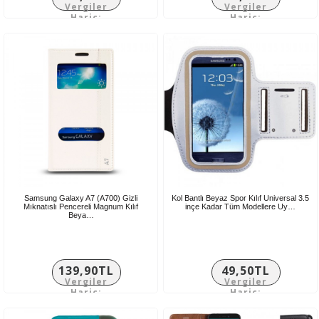
Vergiler
Vergiler
Hariç:
Hariç:
116,58TL
149,92TL
Samsung Galaxy A7 (A700) Gizli
Kol Bantlı Beyaz Spor Kılıf Universal 3.5
Mıknatıslı Pencereli Magnum Kılıf
inçe Kadar Tüm Modellere Uy…
Beya…
139,90TL
49,50TL
Vergiler
Vergiler
Hariç:
Hariç:
116,58TL
41,25TL