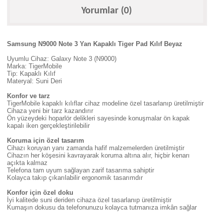
Yorumlar (0)
Samsung N9000 Note 3 Yan Kapaklı Tiger Pad Kılıf Beyaz
Uyumlu Cihaz: Galaxy Note 3 (N9000)
Marka: TigerMobile
Tip: Kapaklı Kılıf
Materyal: Suni Deri
Konfor ve tarz
TigerMobile kapaklı kılıflar cihaz modeline özel tasarlanıp üretilmiştir
Cihaza yeni bir tarz kazandırır
Ön yüzeydeki hoparlör delikleri sayesinde konuşmalar ön kapak
kapalı iken gerçekleştirilebilir
Koruma için özel tasarım
Cihazı koruyan yanı zamanda hafif malzemelerden üretilmiştir
Cihazın her köşesini kavrayarak koruma altına alır, hiçbir kenarı
açıkta kalmaz
Telefona tam uyum sağlayan zarif tasarıma sahiptir
Kolayca takıp çıkarılabilir ergonomik tasarımdır
Konfor için özel doku
İyi kalitede suni deriden cihaza özel tasarlanıp üretilmiştir
Kumaşın dokusu da telefonunuzu kolayca tutmanıza imkân sağlar