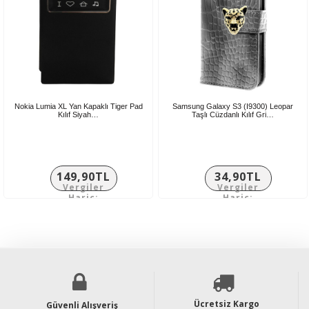
Nokia Lumia XL Yan Kapaklı Tiger Pad
Samsung Galaxy S3 (I9300) Leopar
Kılıf Siyah…
Taşlı Cüzdanlı Kılıf Gri…
149,90TL
34,90TL
Vergiler
Vergiler
Hariç:
Hariç:
124,92TL
29,08TL
Ücretsiz Kargo
Güvenli Alışveriş