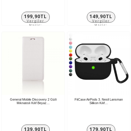
199,90TL
149,90TL
Vergiler
Vergiler
Hariç:
Hariç:
166,58TL
124,92TL
General Mobile Discovery 2 Gizli
FitCase AirPods 3. Nesil Lansman
Mıknatıslı Kılıf Beyaz…
Silikon Kılıf…
139,90TL
179,90TL