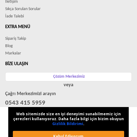
İletişim
Sıkça Sorulan Sorular
İade Talebi
EXTRA MENÜ
Sipariş Takip
Blog
Markalar
BIZE ULAŞIN
Çözüm Merkezimiz
veya
Çağrı Merkezimizi arayın
0543 415 5959
WhatsApp Destek Hattı
Web sitemizde size en iyi deneyimi sunabilmemiz için
çerezleri kullanıyoruz. Daha fazla bilgi için bizim okuyun
Gizlilik Bildirimi
.
Kabul Ediyorum