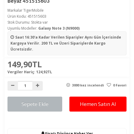
Beyaz 451515603
Markalar
TigerMobile
Ürün Kodu: 451515603
Stok Durumu: Stokta var
Uyumlu Modeller:
Galaxy Note 3 (N9000)
Saat 16:30'a Kadar Verilen Siparişler
Aynı Gün İçerisinde
Kargoya Verilir. 200 TL ve Üzeri Siparişlerde Kargo
Ücretsizdir.
149,90TL
Vergiler Hariç:
124,92TL
3000 kez incelendi
0 Favori
Sepete Ekle
Hemen Satın Al
Fiyatı Düşünce Haber Ver