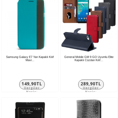
Samsung Galaxy E7 Yan Kapaklı Kılıf
General Mobile GM 9 GO Uyumlu Elite
Mavi…
Kapaklı Cüzdan Kılıf…
149,90TL
289,90TL
Vergiler
Vergiler
Hariç:
Hariç:
124,92TL
241,58TL