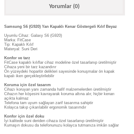
Yorumlar (0)
Samsung S6 (G920) Yan Kapaklı Kenar Göstergeli Kılıf Beyaz
Uyumlu Cihaz: Galaxy S6 (G920)
Marka: FitCase
Tip: Kapaklı Kılıf
Materyal: Suni Deri
Konfor ve tarz
FitCase kapaklı kılıflar cihaz modeline özel tasarlanıp üretilmiştir
Cihaza yeni bir tarz kazandırır
Ön yüzeydeki hoparlör delikleri sayesinde konuşmalar ön kapak
kapalı iken gerçekleştirilebilir
Koruma için özel tasarım
Cihazı koruyan yanı zamanda hafif malzemelerden üretilmiştir
Cihazın her köşesini kavrayarak koruma altına alır, hiçbir kenarı
açıkta kalmaz
Telefona tam uyum sağlayan zarif tasarıma sahiptir
Kolayca takıp çıkarılabilir ergonomik tasarımdır
Konfor için özel doku
İyi kalitede suni deriden cihaza özel tasarlanıp üretilmiştir
Kumaşın dokusu da telefonunuzu kolayca tutmanıza imkân sağlar