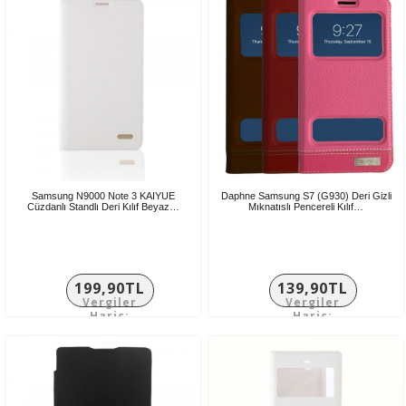
Samsung N9000 Note 3 KAIYUE
Daphne Samsung S7 (G930) Deri Gizli
Cüzdanlı Standlı Deri Kılıf Beyaz…
Mıknatıslı Pencereli Kılıf…
199,90TL
139,90TL
Vergiler
Vergiler
Hariç:
Hariç:
166,58TL
116,58TL