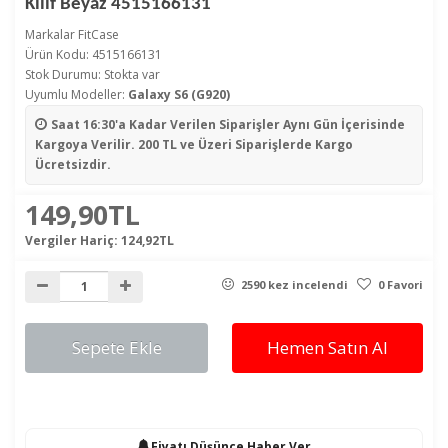
Kılıf Beyaz 4515166131
Markalar
FitCase
Ürün Kodu: 4515166131
Stok Durumu: Stokta var
Uyumlu Modeller:
Galaxy S6 (G920)
Saat 16:30'a Kadar Verilen Siparişler
Aynı Gün İçerisinde
Kargoya Verilir. 200 TL ve Üzeri Siparişlerde Kargo
Ücretsizdir.
149,90TL
Vergiler Hariç:
124,92TL
2590 kez incelendi
0 Favori
Sepete Ekle
Hemen Satın Al
Fiyatı Düşünce Haber Ver