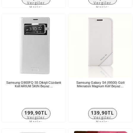
Vergiler
Vergiler
Hariç:
Hariç:
166,58TL
116,58TL
Samsung G900FQ S5 Dikişli Cüzdanlı
Samsung Galaxy S4 (I9500) Gizli
Kılıf ARIUM SKIN Beyaz…
Mıknatıslı Magnum Kılıf Beyaz…
199,90TL
139,90TL
Vergiler
Vergiler
Hariç:
Hariç:
166,58TL
116,58TL