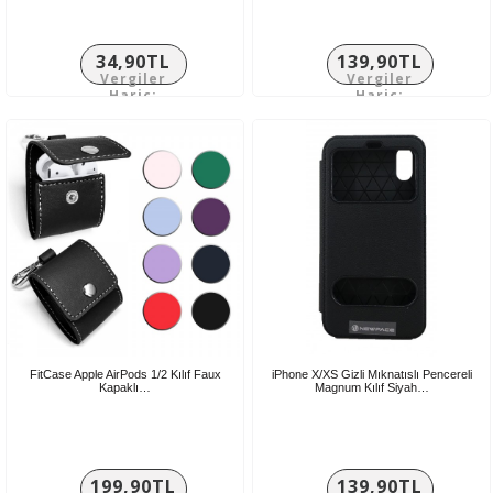
34,90TL
139,90TL
Vergiler
Vergiler
Hariç:
Hariç:
29,08TL
116,58TL
FitCase Apple AirPods 1/2 Kılıf Faux
iPhone X/XS Gizli Mıknatıslı Pencereli
Kapaklı…
Magnum Kılıf Siyah…
199,90TL
139,90TL