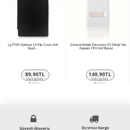
Lg P765 Optimus L9 Flip Cover Kılıf
General Mobile Discovery E3 Dikişli Yan
Siyah…
Kapaklı TPU Kılıf Beyaz…
89,90TL
149,90TL
Vergiler
Vergiler
Hariç:
Hariç:
74,92TL
124,92TL
Ücretsiz Kargo
Güvenli Alışveriş