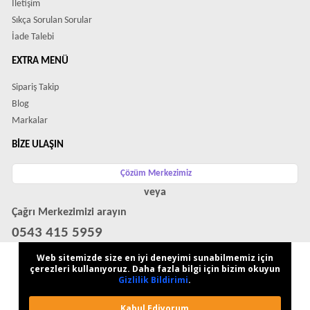
İletişim
Sıkça Sorulan Sorular
İade Talebi
EXTRA MENÜ
Sipariş Takip
Blog
Markalar
BIZE ULAŞIN
Çözüm Merkezimiz
veya
Çağrı Merkezimizi arayın
0543 415 5959
WhatsApp Destek Hattı
Web sitemizde size en iyi deneyimi sunabilmemiz için
çerezleri kullanıyoruz. Daha fazla bilgi için bizim okuyun
Gizlilik Bildirimi
.
Kabul Ediyorum