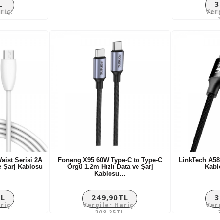
L
3
riç:
Ver
aist Serisi 2A
Foneng X95 60W Type-C to Type-C
LinkTech A58
e Şarj Kablosu
Örgü 1.2m Hızlı Data ve Şarj
Kabl
Kablosu…
TL
249,90TL
3
riç:
Vergiler Hariç:
Ver
L
208,25TL