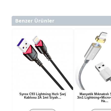
Benzer Ürünler
Syrox C93 Lightning Hızlı Şarj
Manyetik Mıknatıslı 
Kablosu 2A 1mt Siyah…
3in1 Lightning+Micro
Ha…