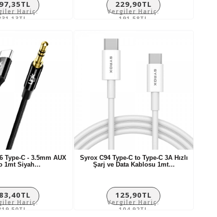
97,35TL
229,90TL
giler Hariç:
Vergiler Hariç:
331,13TL
191,58TL
6 Type-C - 3.5mm AUX
Syrox C94 Type-C to Type-C 3A Hızlı
o 1mt Siyah…
Şarj ve Data Kablosu 1mt…
83,40TL
125,90TL
giler Hariç:
Vergiler Hariç:
319,50TL
104,92TL