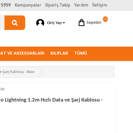
 5959
Kampanyalar
Sipariş Takip
Yardım
İletişim
0
Sepetim
Giriş Yap
AAT VE AKSESUARLARI
KILIFLAR
TÜMÜ
 Şarj Kablosu - Mavi
Yap
Lightning 1.2m Hızlı Data ve Şarj Kablosu -