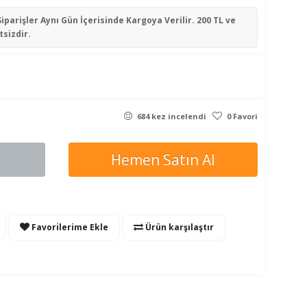
Siparişler
Aynı Gün İçerisinde
Kargoya Verilir. 200 TL ve
tsizdir.
684 kez incelendi
0 Favori
Hemen Satın Al
Favorilerime Ekle
Ürün karşılaştır