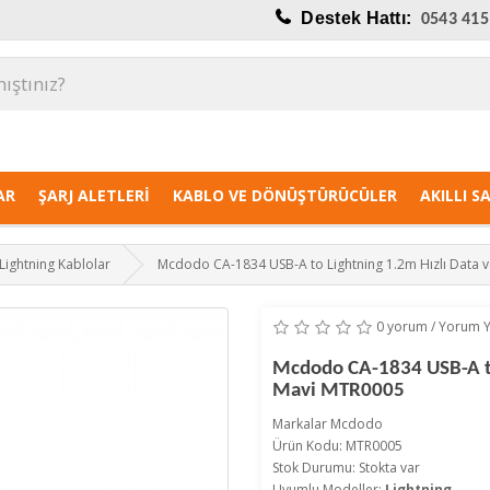
Destek Hattı:
0543 415
AR
ŞARJ ALETLERI
KABLO VE DÖNÜŞTÜRÜCÜLER
AKILLI S
Lightning Kablolar
Mcdodo CA-1834 USB-A to Lightning 1.2m Hızlı Data ve
0 yorum
/
Yorum 
Mcdodo CA-1834 USB-A to 
Mavi MTR0005
Markalar
Mcdodo
Ürün Kodu: MTR0005
Stok Durumu: Stokta var
Uyumlu Modeller:
Lightning