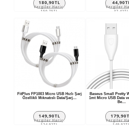
180,90TL
44,90T
Vergiler Hariç:
Vergiler Ha
150,75TL
37,42TL
FitPlus FP1003 Micro USB Hızlı Şarj
Baseus Small Pretty W
Özellikli Mıknatıslı Data/Şarj…
1mt Micro USB Data v
Be…
149,90TL
179,90
Vergiler Hariç:
Vergiler Ha
124,92TL
149,92T