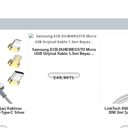
Samsung ECB-DU4EWEGSTD Micro
USB Orijinal Kablo 1.5mt Beyaz…
249,90TL
Vergiler Hariç:
208,25TL
Şarj Kablosu
LinkTech K60
+Type-C Silver
30W 2mt Ş