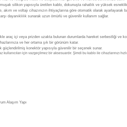
şak silikon yapısıyla üretilen kablo, dokunuşta rahatlık ve yüksek esneklik
 akım ve voltajı cihazınızın ihtiyaçlarına göre otomatik olarak ayarlayarak ba
şı dayanıklılık sunarak uzun ömürlü ve güvenilir kullanım sağlar.
le araç içi veya prizden uzakta bulunan durumlarda hareket serbestliği ve konf
azlarınıza ve her ortama şık bir görünüm katar.
 güçlendirilmiş konektör yapısıyla güvenilir bir seçenek sunar.
llanıcıları için vazgeçilmez bir aksesuardır. Şimdi bu kablo ile cihazlarınızı hızlı 
nyum Alaşım Yapı