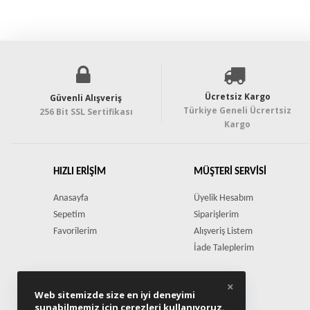
Ücretsiz Kargo
Güvenli Alışveriş
Türkiye Geneli Ücrertsiz
256 Bit SSL Sertifikası
Kargo
HIZLI ERIŞIM
MÜŞTERI SERVISI
Anasayfa
Üyelik Hesabım
Sepetim
Siparişlerim
Favorilerim
Alışveriş Listem
İade Taleplerim
×
Web sitemizde size en iyi deneyimi
sunabilmemiz için çerezleri kullanıyoruz.