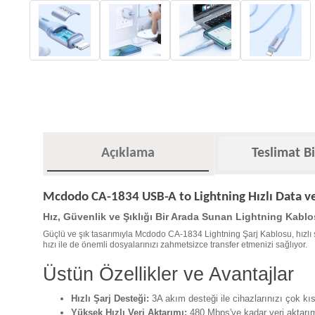
Açıklama
Teslimat Bi
Mcdodo CA-1834 USB-A to Lightning Hızlı Data ve
Hız, Güvenlik ve Şıklığı Bir Arada Sunan Lightning Kablo
Güçlü ve şık tasarımıyla Mcdodo CA-1834 Lightning Şarj Kablosu, hızlı şa
hızı ile de önemli dosyalarınızı zahmetsizce transfer etmenizi sağlıyor.
Üstün Özellikler ve Avantajlar
Hızlı Şarj Desteği:
3A akım desteği ile cihazlarınızı çok kıs
Yüksek Hızlı Veri Aktarımı:
480 Mbps'ye kadar veri aktarım 