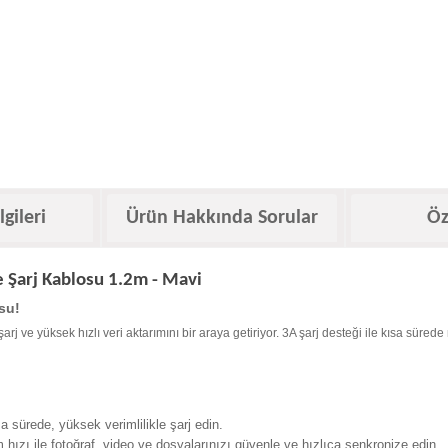
lgileri
Ürün Hakkında Sorular
Öz
 Şarj Kablosu 1.2m - Mavi
su!
rj ve yüksek hızlı veri aktarımını bir araya getiriyor. 3A şarj desteği ile kısa sür
a sürede, yüksek verimlilikle şarj edin.
hızı ile fotoğraf, video ve dosyalarınızı güvenle ve hızlıca senkronize edin.