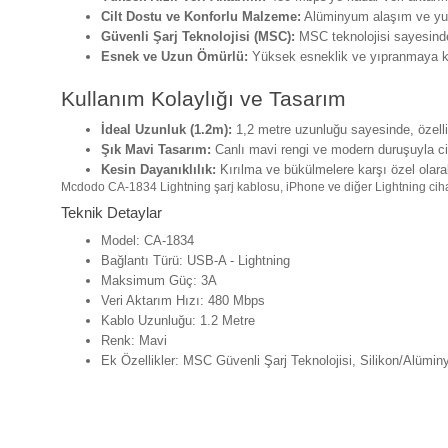
Cilt Dostu ve Konforlu Malzeme:
Alüminyum alaşım ve yumu
Güvenli Şarj Teknolojisi (MSC):
MSC teknolojisi sayesinde,
Esnek ve Uzun Ömürlü:
Yüksek esneklik ve yıpranmaya kar
Kullanım Kolaylığı ve Tasarım
İdeal Uzunluk (1.2m):
1,2 metre uzunluğu sayesinde, özellik
Şık Mavi Tasarım:
Canlı mavi rengi ve modern duruşuyla cih
Kesin Dayanıklılık:
Kırılma ve bükülmelere karşı özel olarak
Mcdodo CA-1834 Lightning şarj kablosu, iPhone ve diğer Lightning cihaz ku
Teknik Detaylar
Model: CA-1834
Bağlantı Türü: USB-A - Lightning
Maksimum Güç: 3A
Veri Aktarım Hızı: 480 Mbps
Kablo Uzunluğu: 1.2 Metre
Renk: Mavi
Ek Özellikler: MSC Güvenli Şarj Teknolojisi, Silikon/Alümi