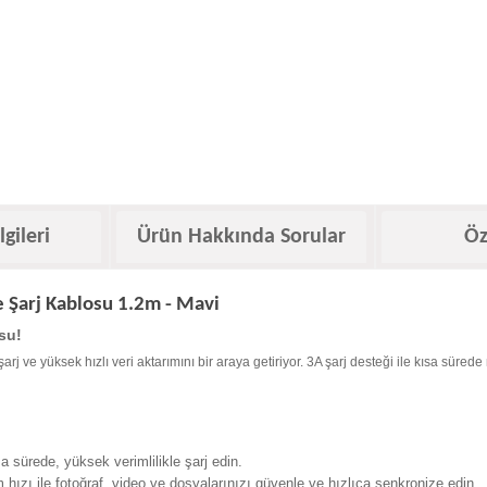
lgileri
Ürün Hakkında Sorular
Öz
 Şarj Kablosu 1.2m - Mavi
su!
rj ve yüksek hızlı veri aktarımını bir araya getiriyor. 3A şarj desteği ile kısa sür
a sürede, yüksek verimlilikle şarj edin.
hızı ile fotoğraf, video ve dosyalarınızı güvenle ve hızlıca senkronize edin.