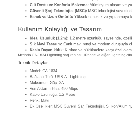
Cilt Dostu ve Konforlu Malzeme:
Alüminyum alaşım ve yumu
Güvenli Şarj Teknolojisi (MSC):
MSC teknolojisi sayesinde,
Esnek ve Uzun Ömürlü:
Yüksek esneklik ve yıpranmaya kar
Kullanım Kolaylığı ve Tasarım
İdeal Uzunluk (1.2m):
1,2 metre uzunluğu sayesinde, özellik
Şık Mavi Tasarım:
Canlı mavi rengi ve modern duruşuyla cih
Kesin Dayanıklılık:
Kırılma ve bükülmelere karşı özel olarak
Mcdodo CA-1834 Lightning şarj kablosu, iPhone ve diğer Lightning cihaz ku
Teknik Detaylar
Model: CA-1834
Bağlantı Türü: USB-A - Lightning
Maksimum Güç: 3A
Veri Aktarım Hızı: 480 Mbps
Kablo Uzunluğu: 1.2 Metre
Renk: Mavi
Ek Özellikler: MSC Güvenli Şarj Teknolojisi, Silikon/Alümi