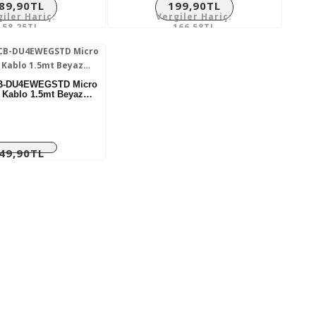
89,90TL
199,90TL
giler Hariç:
Vergiler Hariç:
158,25TL
166,58TL
B-DU4EWEGSTD Micro
l Kablo 1.5mt Beyaz…
49,90TL
giler Hariç:
208,25TL