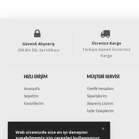
Ücretsiz Kargo
Güvenli Alışveriş
Türkiye Geneli Ücrertsiz
256 Bit SSL Sertifikası
Kargo
HIZLI ERIŞIM
MÜŞTERI SERVISI
Anasayfa
Üyelik Hesabım
Sepetim
Siparişlerim
Favorilerim
Alışveriş Listem
İade Taleplerim
×
Web sitemizde size en iyi deneyimi
sunabilmemiz için çerezleri kullanıyoruz.