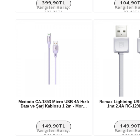
399,90TL
104,90
Vergiler Hariç:
Vergiler Ha
333,25TL
87,42TL
Mcdodo CA-1853 Micro USB 4A Hızlı
Remax Lightning US
Data ve Şarj Kablosu 1.2m - Mor…
1mt 2.4A RC-129
149,90TL
149,90
Vergiler Hariç:
Vergiler Ha
124,92TL
124,92T