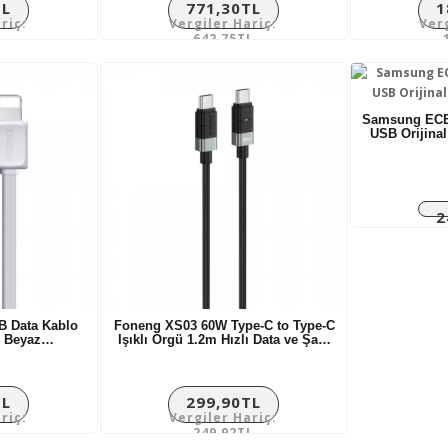
TL
771,30TL
1
riç:
Vergiler Hariç:
Ver
642,75TL
Samsung EC
USB Orijina
2
Ver
B Data Kablo
Foneng XS03 60W Type-C to Type-C
i Beyaz…
Işıklı Örgü 1.2m Hızlı Data ve Şa…
TL
299,90TL
riç:
Vergiler Hariç:
L
249,92TL