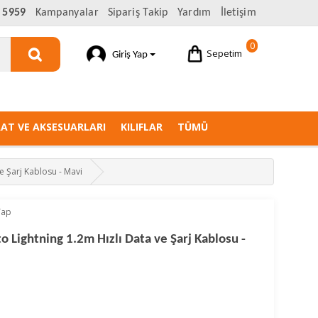
 5959
Kampanyalar
Sipariş Takip
Yardım
İletişim
0
Sepetim
Giriş Yap
AAT VE AKSESUARLARI
KILIFLAR
TÜMÜ
 Şarj Kablosu - Mavi
Yap
Lightning 1.2m Hızlı Data ve Şarj Kablosu -