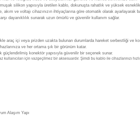
şak silikon yapısıyla üretilen kablo, dokunuşta rahatlık ve yüksek esneklik
 akım ve voltajı cihazınızın ihtiyaçlarına göre otomatik olarak ayarlayarak ba
şı dayanıklılık sunarak uzun ömürlü ve güvenilir kullanım sağlar.
le araç içi veya prizden uzakta bulunan durumlarda hareket serbestliği ve konf
azlarınıza ve her ortama şık bir görünüm katar.
 güçlendirilmiş konektör yapısıyla güvenilir bir seçenek sunar.
llanıcıları için vazgeçilmez bir aksesuardır. Şimdi bu kablo ile cihazlarınızı hızlı 
nyum Alaşım Yapı