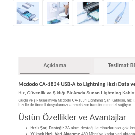
Açıklama
Teslimat Bi
Mcdodo CA-1834 USB-A to Lightning Hızlı Data ve
Hız, Güvenlik ve Şıklığı Bir Arada Sunan Lightning Kablo
Güçlü ve şık tasarımıyla Mcdodo CA-1834 Lightning Şarj Kablosu, hızlı şa
hızı ile de önemli dosyalarınızı zahmetsizce transfer etmenizi sağlıyor.
Üstün Özellikler ve Avantajlar
Hızlı Şarj Desteği:
3A akım desteği ile cihazlarınızı çok kıs
Yüksek Hızlı Veri Aktarımı:
480 Mbps'ye kadar veri aktarım 