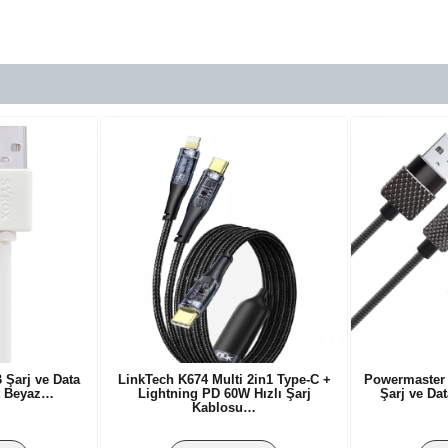
 Şarj ve Data
LinkTech K674 Multi 2in1 Type-C +
Powermaster 
t Beyaz…
Lightning PD 60W Hızlı Şarj
Şarj ve Da
Kablosu…