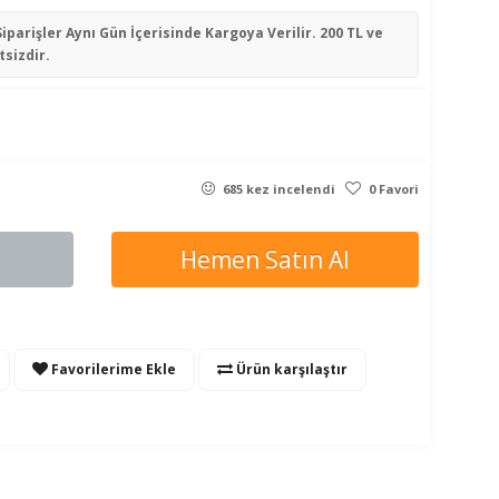
Siparişler
Aynı Gün İçerisinde
Kargoya Verilir. 200 TL ve
tsizdir.
685 kez incelendi
0 Favori
Hemen Satın Al
Favorilerime Ekle
Ürün karşılaştır