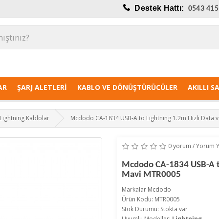
Destek Hattı:
0543 415
AR
ŞARJ ALETLERI
KABLO VE DÖNÜŞTÜRÜCÜLER
AKILLI S
Lightning Kablolar
Mcdodo CA-1834 USB-A to Lightning 1.2m Hızlı Data ve
0 yorum
/
Yorum 
Mcdodo CA-1834 USB-A to 
Mavi MTR0005
Markalar
Mcdodo
Ürün Kodu: MTR0005
Stok Durumu: Stokta var
Uyumlu Modeller:
Lightning