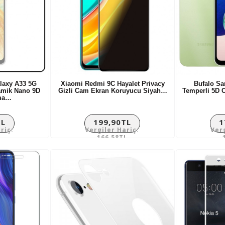
laxy A33 5G
Xiaomi Redmi 9C Hayalet Privacy
Bufalo S
amik Nano 9D
Gizli Cam Ekran Koruyucu Siyah…
Temperli 5D
ma…
TL
199,90TL
1
riç:
Vergiler Hariç:
Ver
L
166,58TL