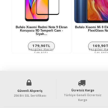
Bufalo Xiaomi Redmi Note 9 Ekran
Bufalo Xiaomi Mi 8 E
Koruyucu 9D Temperli Cam -
FlexiGlass 
Siyah…
179,90TL
169,90
Vergiler Hariç:
Vergiler Ha
149,92TL
141,58T
Ücretsiz Kargo
Güvenli Alışveriş
Türkiye Geneli Ücrertsiz
256 Bit SSL Sertifikası
Kargo