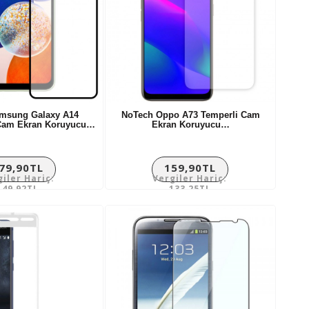
amsung Galaxy A14
NoTech Oppo A73 Temperli Cam
 Cam Ekran Koruyucu…
Ekran Koruyucu…
79,90TL
159,90TL
giler Hariç:
Vergiler Hariç:
149,92TL
133,25TL