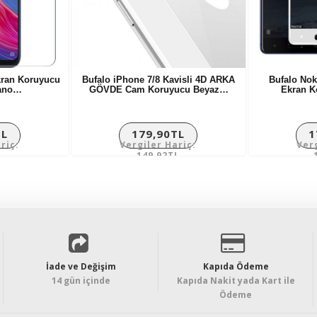
kran Koruyucu
Bufalo iPhone 7/8 Kavisli 4D ARKA
Bufalo Nok
Nano…
GÖVDE Cam Koruyucu Beyaz…
Ekran 
TL
179,90TL
1
riç:
Vergiler Hariç:
Ver
L
149,92TL
İade ve Değişim
Kapıda Ödeme
14 gün içinde
Kapıda Nakit yada Kart ile
Ödeme