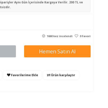
Siparişler
Aynı Gün İçerisinde
Kargoya Verilir. 200 TL ve
tsizdir.
1660 kez incelendi
0 Favori
Hemen Satın Al
Favorilerime Ekle
Ürün karşılaştır