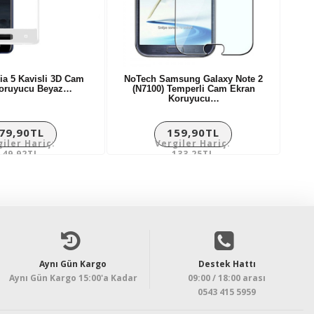
ia 5 Kavisli 3D Cam
NoTech Samsung Galaxy Note 2
Koruyucu Beyaz…
(N7100) Temperli Cam Ekran
Koruyucu…
79,90TL
159,90TL
giler Hariç:
Vergiler Hariç:
149,92TL
133,25TL
Aynı Gün Kargo
Destek Hattı
Aynı Gün Kargo 15:00'a Kadar
09:00 / 18:00 arası
0543 415 5959