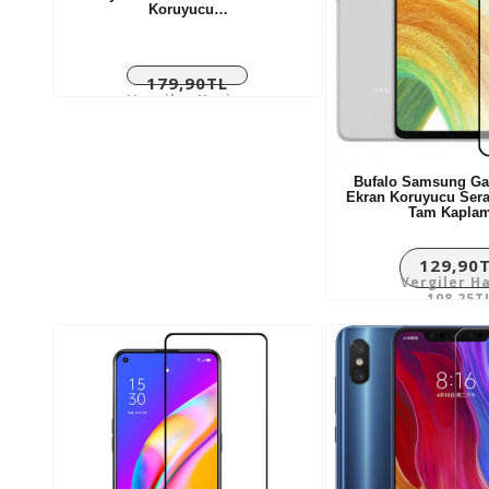
Koruyucu…
179,90TL
Vergiler Hariç:
149,92TL
Bufalo Samsung Ga
Ekran Koruyucu Ser
Tam Kapla
129,90
Vergiler Ha
108,25T