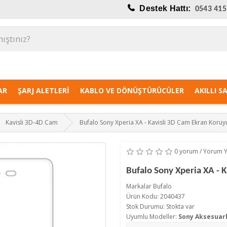
Destek Hattı:
0543 415
AR
ŞARJ ALETLERI
KABLO VE DÖNÜŞTÜRÜCÜLER
AKILLI S
Kavisli 3D-4D Cam
Bufalo Sony Xperia XA - Kavisli 3D Cam Ekran Koruy
0 yorum
/
Yorum 
Bufalo Sony Xperia XA - 
Markalar
Bufalo
Ürün Kodu: 2040437
Stok Durumu: Stokta var
Uyumlu Modeller:
Sony Aksesuarl