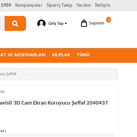
 5959
Kampanyalar
Sipariş Takip
Yardım
İletişim
0
Sepetim
Giriş Yap
AAT VE AKSESUARLARI
KILIFLAR
TÜMÜ
ucu Şeffaf
Yap
Kavisli 3D Cam Ekran Koruyucu Şeffaf 2040437
arı