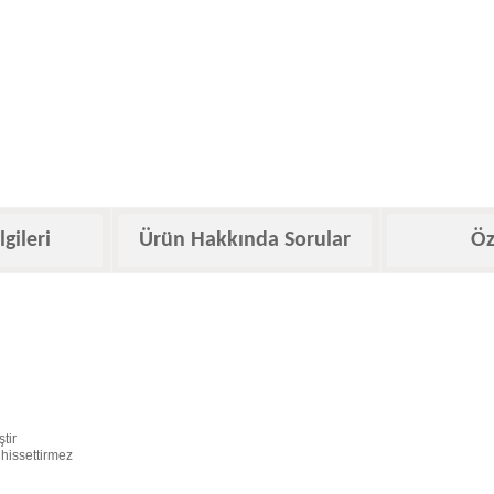
lgileri
Ürün Hakkında Sorular
Öz
tir
 hissettirmez