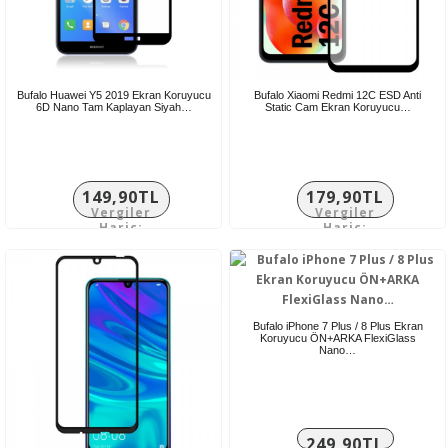
Bufalo Huawei Y5 2019 Ekran Koruyucu
Bufalo Xiaomi Redmi 12C ESD Anti
6D Nano Tam Kaplayan Siyah…
Static Cam Ekran Koruyucu…
149,90TL
179,90TL
Vergiler
Vergiler
Hariç:
Hariç:
124,92TL
149,92TL
Bufalo iPhone 7 Plus / 8 Plus Ekran
Koruyucu ÖN+ARKA FlexiGlass
Nano…
249,90TL