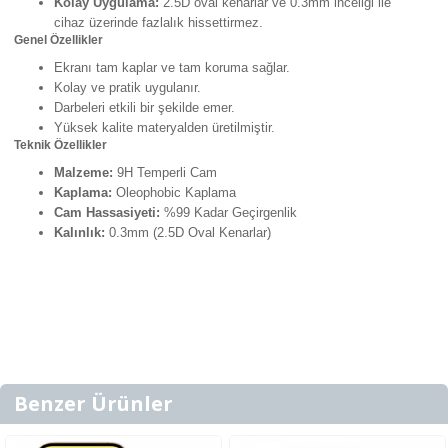
Kolay Uygulama:
2.5D oval kenarlar ve 0.3mm inceliği ile
cihaz üzerinde fazlalık hissettirmez.
Genel Özellikler
Ekranı tam kaplar ve tam koruma sağlar.
Kolay ve pratik uygulanır.
Darbeleri etkili bir şekilde emer.
Yüksek kalite materyalden üretilmiştir.
Teknik Özellikler
Malzeme:
9H Temperli Cam
Kaplama:
Oleophobic Kaplama
Cam Hassasiyeti:
%99 Kadar Geçirgenlik
Kalınlık:
0.3mm (2.5D Oval Kenarlar)
Benzer Ürünler