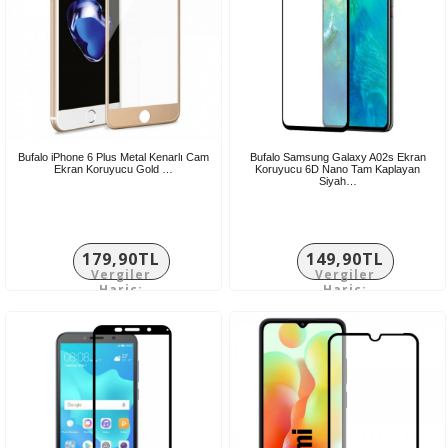
Bufalo iPhone 6 Plus Metal Kenarlı Cam
Bufalo Samsung Galaxy A02s Ekran
Ekran Koruyucu Gold …
Koruyucu 6D Nano Tam Kaplayan
Siyah…
179,90TL
149,90TL
Vergiler
Vergiler
Hariç:
Hariç:
149,92TL
124,92TL