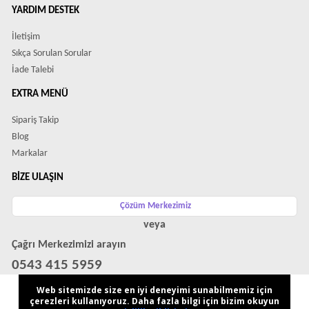
YARDIM DESTEK
İletişim
Sıkça Sorulan Sorular
İade Talebi
EXTRA MENÜ
Sipariş Takip
Blog
Markalar
BIZE ULAŞIN
Çözüm Merkezimiz
veya
Çağrı Merkezimizi arayın
0543 415 5959
WhatsApp Destek Hattı
Web sitemizde size en iyi deneyimi sunabilmemiz için
çerezleri kullanıyoruz. Daha fazla bilgi için bizim okuyun