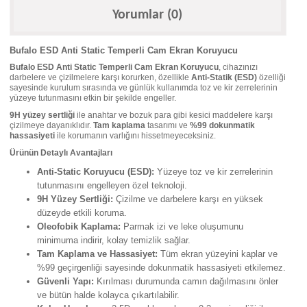
Yorumlar (0)
Bufalo ESD Anti Static Temperli Cam Ekran Koruyucu
Bufalo ESD Anti Static Temperli Cam Ekran Koruyucu
, cihazınızı
darbelere ve çizilmelere karşı korurken, özellikle
Anti-Statik (ESD)
özelliği
sayesinde kurulum sırasında ve günlük kullanımda toz ve kir zerrelerinin
yüzeye tutunmasını etkin bir şekilde engeller.
9H yüzey sertliği
ile anahtar ve bozuk para gibi kesici maddelere karşı
çizilmeye dayanıklıdır.
Tam kaplama
tasarımı ve
%99 dokunmatik
hassasiyeti
ile korumanın varlığını hissetmeyeceksiniz.
Ürünün Detaylı Avantajları
Anti-Static Koruyucu (ESD):
Yüzeye toz ve kir zerrelerinin
tutunmasını engelleyen özel teknoloji.
9H Yüzey Sertliği:
Çizilme ve darbelere karşı en yüksek
düzeyde etkili koruma.
Oleofobik Kaplama:
Parmak izi ve leke oluşumunu
minimuma indirir, kolay temizlik sağlar.
Tam Kaplama ve Hassasiyet:
Tüm ekran yüzeyini kaplar ve
%99 geçirgenliği sayesinde dokunmatik hassasiyeti etkilemez.
Güvenli Yapı:
Kırılması durumunda camın dağılmasını önler
ve bütün halde kolayca çıkartılabilir.