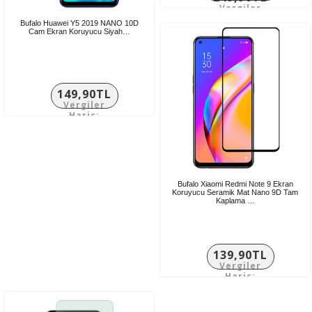
Vergiler
Hariç:
Bufalo Huawei Y5 2019 NANO 10D
208,25TL
Cam Ekran Koruyucu Siyah…
149,90TL
Vergiler
Hariç:
124,92TL
Bufalo Xiaomi Redmi Note 9 Ekran
Koruyucu Seramik Mat Nano 9D Tam
Kaplama …
139,90TL
Vergiler
Hariç:
116,58TL