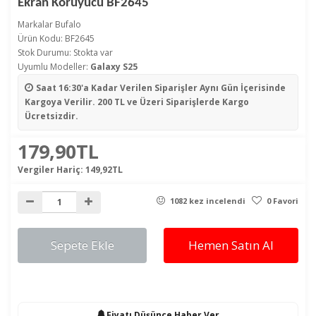
Ekran Koruyucu BF2645
Markalar
Bufalo
Ürün Kodu: BF2645
Stok Durumu: Stokta var
Uyumlu Modeller:
Galaxy S25
Saat 16:30'a Kadar Verilen Siparişler
Aynı Gün İçerisinde
Kargoya Verilir. 200 TL ve Üzeri Siparişlerde Kargo
Ücretsizdir.
179,90TL
Vergiler Hariç:
149,92TL
1082 kez incelendi
0 Favori
Sepete Ekle
Hemen Satın Al
Fiyatı Düşünce Haber Ver