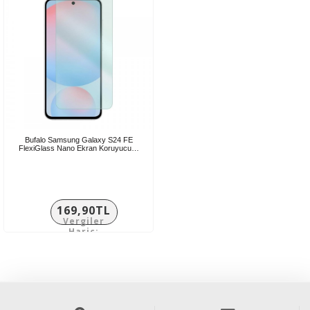
Bufalo Samsung Galaxy S24 FE
FlexiGlass Nano Ekran Koruyucu…
169,90TL
Vergiler
Hariç:
141,58TL