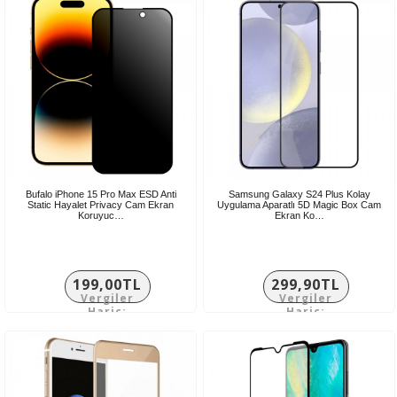
Bufalo iPhone 15 Pro Max ESD Anti
Samsung Galaxy S24 Plus Kolay
Static Hayalet Privacy Cam Ekran
Uygulama Aparatlı 5D Magic Box Cam
Koruyuc…
Ekran Ko…
199,00TL
299,90TL
Vergiler
Vergiler
Hariç:
Hariç:
165,83TL
249,92TL