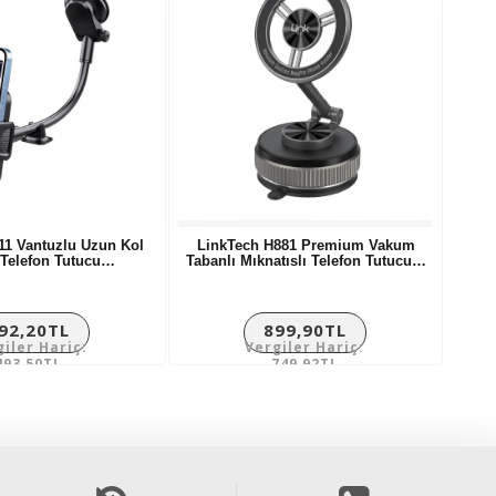
11 Vantuzlu Uzun Kol
LinkTech H881 Premium Vakum
i Telefon Tutucu…
Tabanlı Mıknatıslı Telefon Tutucu…
92,20TL
899,90TL
giler Hariç:
Vergiler Hariç:
493,50TL
749,92TL