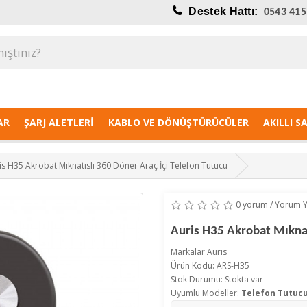
Destek Hattı:
0543 415
AR
ŞARJ ALETLERI
KABLO VE DÖNÜŞTÜRÜCÜLER
AKILLI S
is H35 Akrobat Mıknatıslı 360 Döner Araç İçi Telefon Tutucu
0 yorum
/
Yorum 
Auris H35 Akrobat Mıknat
Markalar
Auris
Ürün Kodu: ARS-H35
Stok Durumu: Stokta var
Uyumlu Modeller:
Telefon Tutuc