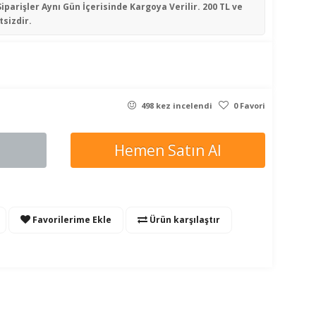
Siparişler
Aynı Gün İçerisinde
Kargoya Verilir. 200 TL ve
tsizdir.
498 kez incelendi
0 Favori
Hemen Satın Al
Favorilerime Ekle
Ürün karşılaştır