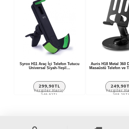
Syrox H11 Araç İçi Telefon Tutucu
Auris H18 Metal 360 D
Universal Siyah-Yeşil…
Masaüstü Telefon ve 
299,90TL
249,90
Vergiler Hariç:
Vergiler Ha
249,92TL
208,25T