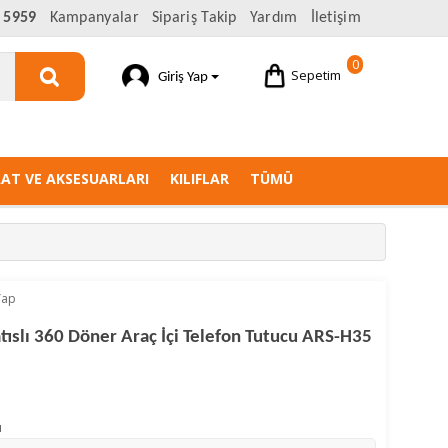
 5959
Kampanyalar
Sipariş Takip
Yardım
İletişim
0
Sepetim
Giriş Yap
AAT VE AKSESUARLARI
KILIFLAR
TÜMÜ
Yap
ıslı 360 Döner Araç İçi Telefon Tutucu ARS-H35
u