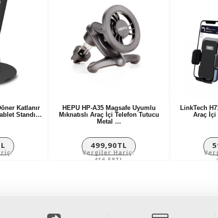
öner Katlanır
HEPU HP-A35 Magsafe Uyumlu
LinkTech H7
Tablet Standı…
Mıknatıslı Araç İçi Telefon Tutucu
Araç İç
Metal …
TL
499,90TL
5
riç:
Vergiler Hariç:
Ver
L
416,58TL