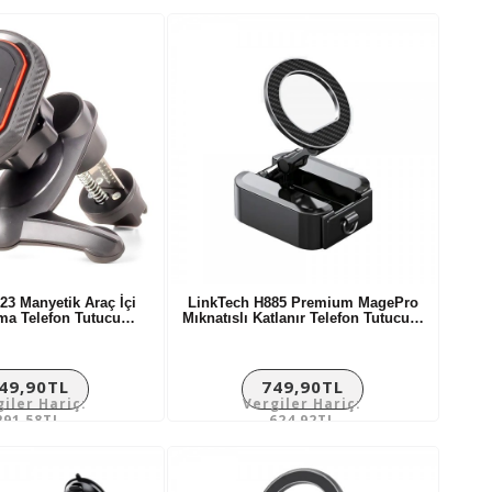
3 Manyetik Araç İçi
LinkTech H885 Premium MagePro
ma Telefon Tutucu…
Mıknatıslı Katlanır Telefon Tutucu…
49,90TL
749,90TL
giler Hariç:
Vergiler Hariç:
291,58TL
624,92TL