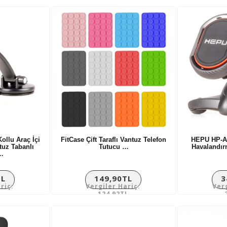
llu Araç İçi
FitCase Çift Taraflı Vantuz Telefon
HEPU HP-A2
tuz Tabanlı
Tutucu …
Havalandır
…
TL
149,90TL
3
riç:
Vergiler Hariç:
Ver
L
124,92TL