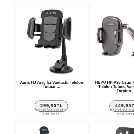
Auris H3 Araç İçi Vantuzlu Telefon
HEPU HP-A26 Uzun Ko
Tutucu …
Telefon Tutucu Van
Torpido 
299,90TL
449,90
Vergiler Hariç:
Vergiler Ha
249,92TL
374,92T