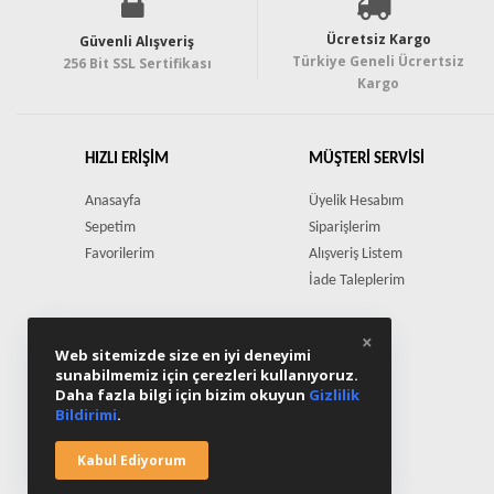
Ücretsiz Kargo
Güvenli Alışveriş
Türkiye Geneli Ücrertsiz
256 Bit SSL Sertifikası
Kargo
HIZLI ERIŞIM
MÜŞTERI SERVISI
Anasayfa
Üyelik Hesabım
Sepetim
Siparişlerim
Favorilerim
Alışveriş Listem
İade Taleplerim
×
Web sitemizde size en iyi deneyimi
sunabilmemiz için çerezleri kullanıyoruz.
Daha fazla bilgi için bizim okuyun
Gizlilik
Bildirimi
.
Kabul Ediyorum