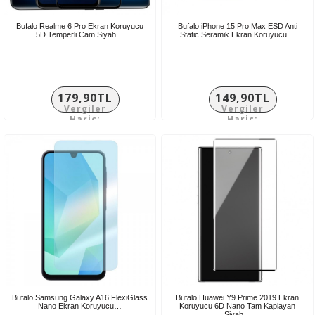
Bufalo Realme 6 Pro Ekran Koruyucu
Bufalo iPhone 15 Pro Max ESD Anti
5D Temperli Cam Siyah…
Static Seramik Ekran Koruyucu…
179,90TL
149,90TL
Vergiler
Vergiler
Hariç:
Hariç:
149,92TL
124,92TL
Bufalo Samsung Galaxy A16 FlexiGlass
Bufalo Huawei Y9 Prime 2019 Ekran
Nano Ekran Koruyucu…
Koruyucu 6D Nano Tam Kaplayan
Siyah…