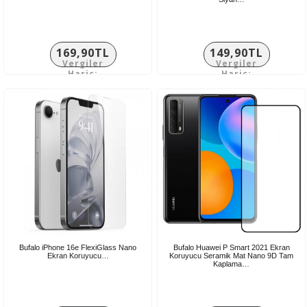
169,90TL
149,90TL
Vergiler
Vergiler
Hariç:
Hariç:
141,58TL
124,92TL
Bufalo iPhone 16e FlexiGlass Nano
Bufalo Huawei P Smart 2021 Ekran
Ekran Koruyucu…
Koruyucu Seramik Mat Nano 9D Tam
Kaplama…