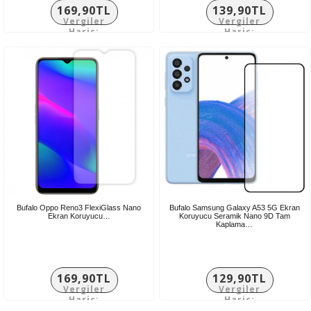
169,90TL
139,90TL
Vergiler
Vergiler
Hariç:
Hariç:
141,58TL
116,58TL
Bufalo Oppo Reno3 FlexiGlass Nano
Bufalo Samsung Galaxy A53 5G Ekran
Ekran Koruyucu…
Koruyucu Seramik Nano 9D Tam
Kaplama…
169,90TL
129,90TL
Vergiler
Vergiler
Hariç:
Hariç:
141,58TL
108,25TL