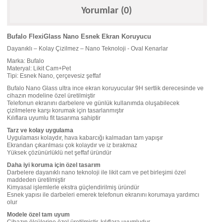
Yorumlar (0)
Bufalo FlexiGlass Nano Esnek Ekran Koruyucu
Dayanıklı – Kolay Çizilmez – Nano Teknoloji - Oval Kenarlar
Marka: Bufalo
Materyal: Likit Cam+Pet
Tipi: Esnek Nano, çerçevesiz şeffaf
Bufalo Nano Glass ultra ince ekran koruyucular 9H sertlik derecesinde ve
cihazın modeline özel üretilmiştir
Telefonun ekranını darbelere ve günlük kullanımda oluşabilecek
çizilmelere karşı korumak için tasarlanmıştır
Kılıflara uyumlu fit tasarıma sahiptir
Tarz ve kolay uygulama
Uygulaması kolaydır, hava kabarcığı kalmadan tam yapışır
Ekrandan çıkarılması çok kolaydır ve iz bırakmaz
Yüksek çözünürlüklü net şeffaf üründür
Daha iyi koruma için özel tasarım
Darbelere dayanıklı nano teknoloji ile likit cam ve pet birleşimi özel
maddeden üretilmiştir
Kimyasal işlemlerle ekstra güçlendirilmiş üründür
Esnek yapısı ile darbeleri emerek telefonun ekranını korumaya yardımcı
olur
Modele özel tam uyum
Cihazın ölçülerine özel üretilmiştir, kılıflara uyumludur