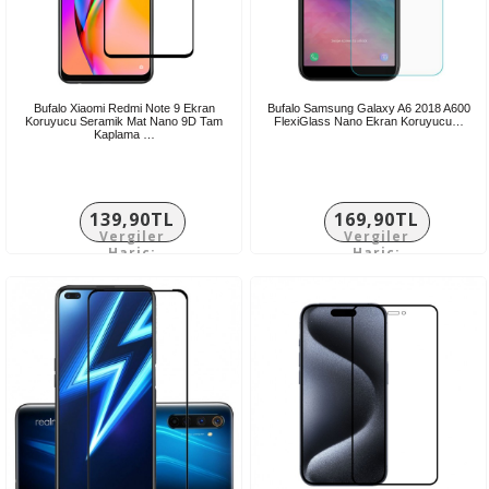
Bufalo Xiaomi Redmi Note 9 Ekran
Bufalo Samsung Galaxy A6 2018 A600
Koruyucu Seramik Mat Nano 9D Tam
FlexiGlass Nano Ekran Koruyucu…
Kaplama …
139,90TL
169,90TL
Vergiler
Vergiler
Hariç:
Hariç:
116,58TL
141,58TL