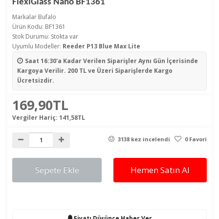
FlexiGlass Nano BF1361
Markalar
Bufalo
Ürün Kodu: BF1361
Stok Durumu: Stokta var
Uyumlu Modeller:
Reeder P13 Blue Max Lite
Saat 16:30'a Kadar Verilen Siparişler
Aynı Gün İçerisinde
Kargoya Verilir. 200 TL ve Üzeri Siparişlerde Kargo
Ücretsizdir.
169,90TL
Vergiler Hariç:
141,58TL
3138 kez incelendi
0 Favori
Sepete Ekle
Hemen Satın Al
Fiyatı Düşünce Haber Ver