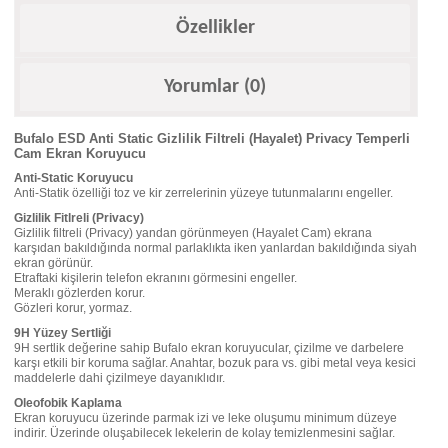
Özellikler
Yorumlar (0)
Bufalo ESD Anti Static Gizlilik Filtreli (Hayalet) Privacy Temperli
Cam Ekran Koruyucu
Anti-Static Koruyucu
Anti-Statik özelliği toz ve kir zerrelerinin yüzeye tutunmalarını engeller.
Gizlilik Fitlreli (Privacy)
Gizlilik filtreli (Privacy) yandan görünmeyen (Hayalet Cam) ekrana
karşıdan bakıldığında normal parlaklıkta iken yanlardan bakıldığında siyah
ekran görünür.
Etraftaki kişilerin telefon ekranını görmesini engeller.
Meraklı gözlerden korur.
Gözleri korur, yormaz.
9H Yüzey Sertliği
9H sertlik değerine sahip Bufalo ekran koruyucular, çizilme ve darbelere
karşı etkili bir koruma sağlar. Anahtar, bozuk para vs. gibi metal veya kesici
maddelerle dahi çizilmeye dayanıklıdır.
Oleofobik Kaplama
Ekran koruyucu üzerinde parmak izi ve leke oluşumu minimum düzeye
indirir. Üzerinde oluşabilecek lekelerin de kolay temizlenmesini sağlar.