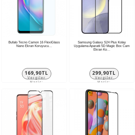
Bufalo Tecno Camon 16 FlexiGlass
Samsung Galaxy S24 Plus Kolay
Nano Ekran Koruyucu…
Uygulama Aparatlı 5D Magic Box Cam
Ekran Ko…
169,90TL
299,90TL
Vergiler
Vergiler
Hariç:
Hariç:
141,58TL
249,92TL