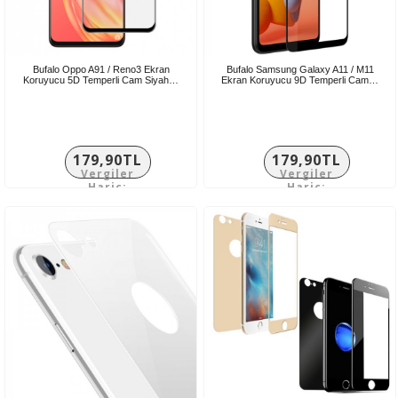
Bufalo Oppo A91 / Reno3 Ekran
Bufalo Samsung Galaxy A11 / M11
Koruyucu 5D Temperli Cam Siyah…
Ekran Koruyucu 9D Temperli Cam…
179,90TL
179,90TL
Vergiler
Vergiler
Hariç:
Hariç:
149,92TL
149,92TL