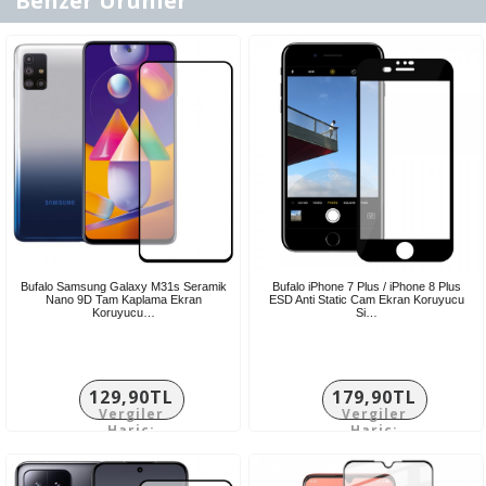
Benzer Ürünler
Bufalo Samsung Galaxy M31s Seramik
Bufalo iPhone 7 Plus / iPhone 8 Plus
Nano 9D Tam Kaplama Ekran
ESD Anti Static Cam Ekran Koruyucu
Koruyucu…
Si…
129,90TL
179,90TL
Vergiler
Vergiler
Hariç:
Hariç:
108,25TL
149,92TL