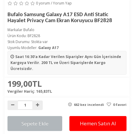
0 yorum
/
Yorum Yap
Bufalo Samsung Galaxy A17 ESD Anti Static
Hayalet Privacy Cam Ekran Koruyucu BF2828
Markalar
Bufalo
Ürün Kodu: BF2828
Stok Durumu: Stokta var
Uyumlu Modeller:
Galaxy A17
Saat 16:30'a Kadar Verilen Siparişler
Aynı Gün İçerisinde
Kargoya Verilir. 200 TL ve Üzeri Siparişlerde Kargo
Ücretsizdir.
199,00TL
Vergiler Hariç:
165,83TL
662 kez incelendi
0 Favori
Sepete Ekle
Hemen Satın Al