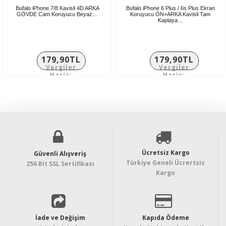
Bufalo iPhone 7/8 Kavisli 4D ARKA
Bufalo iPhone 6 Plus / 6s Plus Ekran
GÖVDE Cam Koruyucu Beyaz…
Koruyucu ÖN+ARKA Kavisli Tam
Kaplaya…
179,90TL
179,90TL
Vergiler
Vergiler
Hariç:
Hariç:
149,92TL
149,92TL
Ücretsiz Kargo
Güvenli Alışveriş
Türkiye Geneli Ücrertsiz
256 Bit SSL Sertifikası
Kargo
İade ve Değişim
Kapıda Ödeme