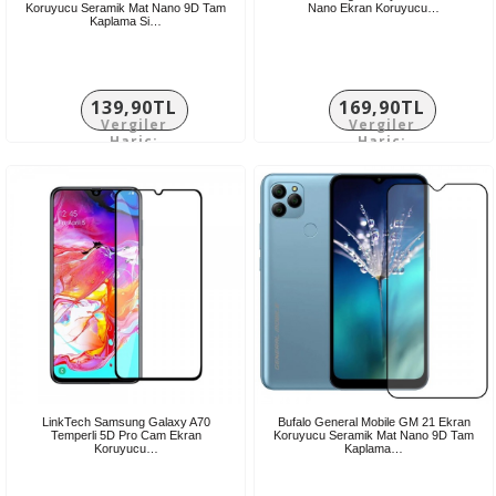
Koruyucu Seramik Mat Nano 9D Tam
Nano Ekran Koruyucu…
Kaplama Si…
139,90TL
169,90TL
Vergiler
Vergiler
Hariç:
Hariç:
116,58TL
141,58TL
LinkTech Samsung Galaxy A70
Bufalo General Mobile GM 21 Ekran
Temperli 5D Pro Cam Ekran
Koruyucu Seramik Mat Nano 9D Tam
Koruyucu…
Kaplama…