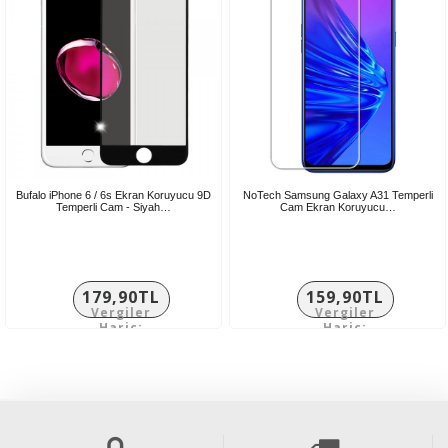
Bufalo iPhone 6 / 6s Ekran Koruyucu 9D
NoTech Samsung Galaxy A31 Temperli
Temperli Cam - Siyah…
Cam Ekran Koruyucu…
179,90TL
159,90TL
Vergiler
Vergiler
Hariç:
Hariç:
149,92TL
133,25TL