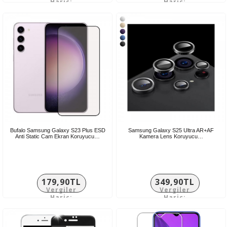
Hariç:
Hariç:
149,92TL
124,92TL
Bufalo Samsung Galaxy S23 Plus ESD
Samsung Galaxy S25 Ultra AR+AF
Anti Static Cam Ekran Koruyucu…
Kamera Lens Koruyucu…
179,90TL
349,90TL
Vergiler
Vergiler
Hariç:
Hariç:
149,92TL
291,58TL