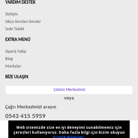
YARDIM DESTEK
İletişim
Sıkça Sorulan Sorular
İade Talebi
EXTRA MENÜ
Sipariş Takip
Blog
Markalar
BIZE ULAŞIN
Çözüm Merkezimiz
veya
Çağrı Merkezimizi arayın
0543 415 5959
WhatsApp Destek Hattı
Web sitemizde size en iyi deneyimi sunabilmemiz için
çerezleri kullanıyoruz. Daha fazla bilgi için bizim okuyun
Gizlilik Bildirimi
.