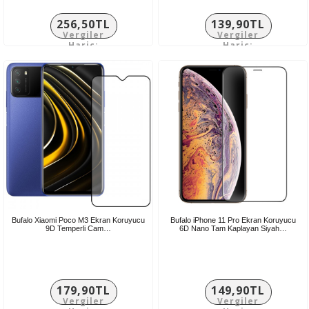
256,50TL
139,90TL
Vergiler
Vergiler
Hariç:
Hariç:
213,75TL
116,58TL
Bufalo Xiaomi Poco M3 Ekran Koruyucu
Bufalo iPhone 11 Pro Ekran Koruyucu
9D Temperli Cam…
6D Nano Tam Kaplayan Siyah…
179,90TL
149,90TL
Vergiler
Vergiler