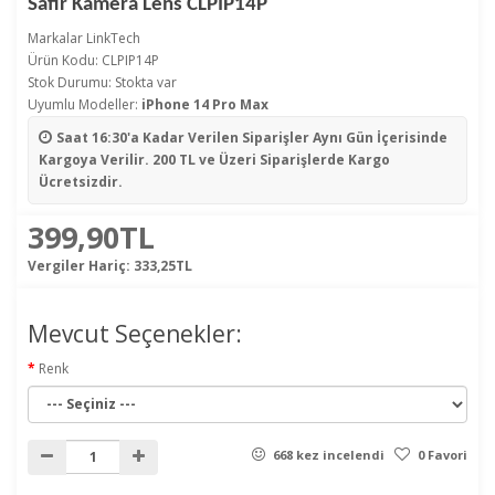
Safir Kamera Lens CLPIP14P
Markalar
LinkTech
Ürün Kodu: CLPIP14P
Stok Durumu: Stokta var
Uyumlu Modeller:
iPhone 14 Pro Max
Saat 16:30'a Kadar Verilen Siparişler
Aynı Gün İçerisinde
Kargoya Verilir. 200 TL ve Üzeri Siparişlerde Kargo
Ücretsizdir.
399,90TL
Vergiler Hariç:
333,25TL
Mevcut Seçenekler:
Renk
668 kez incelendi
0 Favori