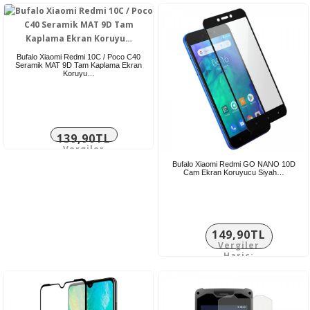
Bufalo Xiaomi Redmi 10C / Poco C40
Seramik MAT 9D Tam Kaplama Ekran
Koruyu…
139,90TL
Vergiler
Hariç:
Bufalo Xiaomi Redmi GO NANO 10D
116,58TL
Cam Ekran Koruyucu Siyah…
149,90TL
Vergiler
Hariç:
124,92TL