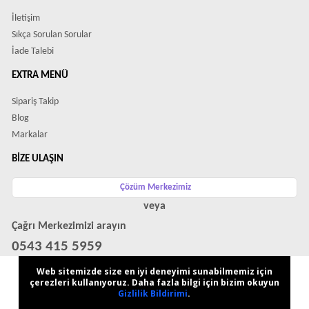
İletişim
Sıkça Sorulan Sorular
İade Talebi
EXTRA MENÜ
Sipariş Takip
Blog
Markalar
BIZE ULAŞIN
Çözüm Merkezimiz
veya
Çağrı Merkezimizi arayın
0543 415 5959
WhatsApp Destek Hattı
Web sitemizde size en iyi deneyimi sunabilmemiz için
çerezleri kullanıyoruz. Daha fazla bilgi için bizim okuyun
Gizlilik Bildirimi
.