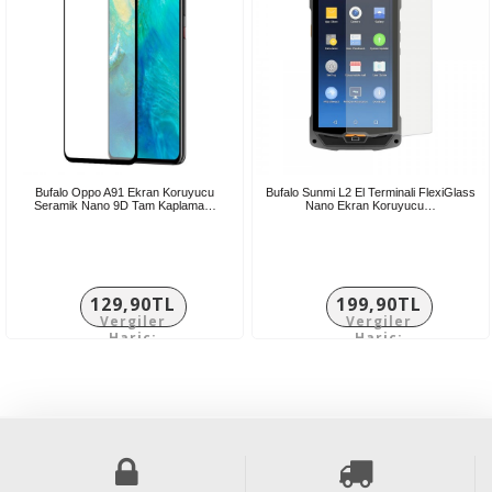
Bufalo Oppo A91 Ekran Koruyucu
Bufalo Sunmi L2 El Terminali FlexiGlass
Seramik Nano 9D Tam Kaplama…
Nano Ekran Koruyucu…
129,90TL
199,90TL
Vergiler
Vergiler
Hariç:
Hariç:
108,25TL
166,58TL