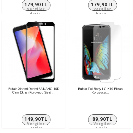
179,90TL
179,90TL
Vergiler
Vergiler
Hariç:
Hariç:
149,92TL
149,92TL
Bufalo Xiaomi Redmi 6A NANO 10D
Bufalo Full Body LG K10 Ekran
Cam Ekran Koruyucu Siyah…
Koruyucu…
149,90TL
89,90TL
Vergiler
Vergiler
Hariç:
Hariç:
124,92TL
74,92TL