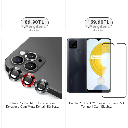
89,90TL
169,90TL
Vergiler
Vergiler
Hariç:
Hariç:
74,92TL
141,58TL
iPhone 12 Pro Max Kamera Lens
Bufalo Realme C21 Ekran Koruyucu 5D
Koruyucu Cam Metal Kenarlı 3lü Set…
Temperli Cam Siyah…