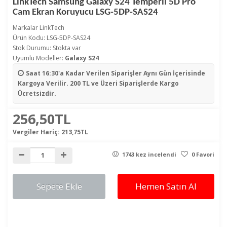
LinkTech Samsung Galaxy S24 Temperli 5D Pro
Cam Ekran Koruyucu LSG-5DP-SAS24
Markalar
LinkTech
Ürün Kodu: LSG-5DP-SAS24
Stok Durumu: Stokta var
Uyumlu Modeller:
Galaxy S24
Saat 16:30'a Kadar Verilen Siparişler
Aynı Gün İçerisinde
Kargoya Verilir. 200 TL ve Üzeri Siparişlerde Kargo
Ücretsizdir.
256,50TL
Vergiler Hariç:
213,75TL
1743 kez incelendi
0 Favori
Sepete Ekle
Hemen Satın Al