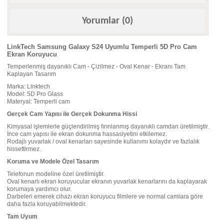
Yorumlar (0)
LinkTech Samsung Galaxy S24 Uyumlu Temperli 5D Pro Cam
Ekran Koruyucu
Temperlenmiş dayanıklı Cam - Çizilmez - Oval Kenar - Ekranı Tam
Kaplayan Tasarım
Marka: Linktech
Model: 5D Pro Glass
Materyal: Temperli cam
Gerçek Cam Yapısı ile Gerçek Dokunma Hissi
Kimyasal işlemlerle güçlendirilmiş fırınlanmış dayanıklı camdan üretilmiştir.
İnce cam yapısı ile ekran dokunma hassasiyetini etkilemez.
Rodajlı yuvarlak / oval kenarları sayesinde kullanımı kolaydır ve fazlalık
hissettirmez.
Koruma ve Modele Özel Tasarım
Telefonun modeline özel üretilmiştir.
Oval kenarlı ekran koruyucular ekranın yuvarlak kenarlarını da kaplayarak
korumaya yardımcı olur.
Darbeleri emerek cihazı ekran koruyucu filmlere ve normal camlara göre
daha fazla koruyabilmektedir.
Tam Uyum