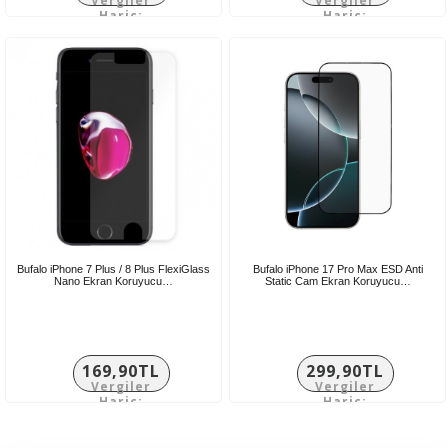
Vergiler
Vergiler
Hariç:
Hariç:
149,92TL
166,58TL
Bufalo iPhone 7 Plus / 8 Plus FlexiGlass
Bufalo iPhone 17 Pro Max ESD Anti
Nano Ekran Koruyucu…
Static Cam Ekran Koruyucu…
169,90TL
299,90TL
Vergiler
Vergiler
Hariç:
Hariç:
141,58TL
249,92TL