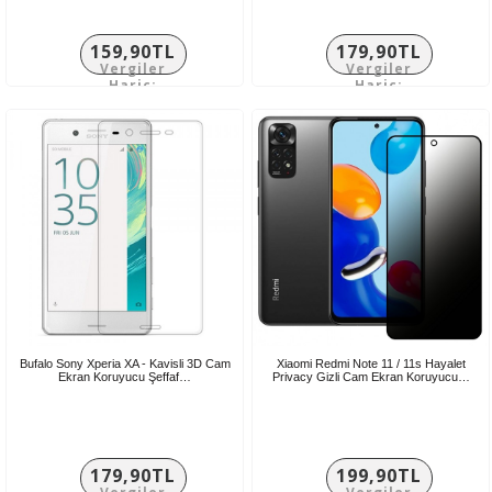
159,90TL
179,90TL
Vergiler
Vergiler
Hariç:
Hariç:
133,25TL
149,92TL
Bufalo Sony Xperia XA - Kavisli 3D Cam
Xiaomi Redmi Note 11 / 11s Hayalet
Ekran Koruyucu Şeffaf…
Privacy Gizli Cam Ekran Koruyucu…
179,90TL
199,90TL