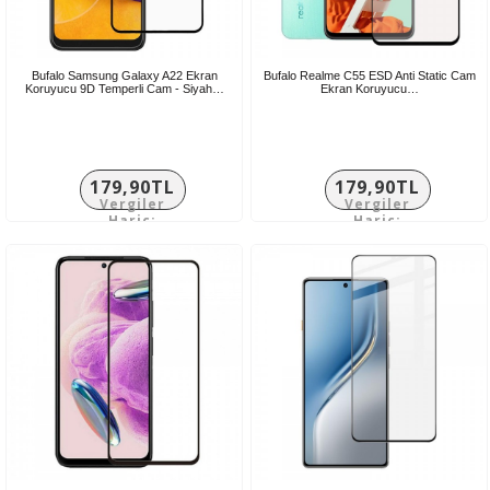
Bufalo Samsung Galaxy A22 Ekran
Bufalo Realme C55 ESD Anti Static Cam
Koruyucu 9D Temperli Cam - Siyah…
Ekran Koruyucu…
179,90TL
179,90TL
Vergiler
Vergiler
Hariç:
Hariç:
149,92TL
149,92TL