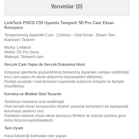
Yorumlar (0)
LinkTech POCO C55 Uyumlu Temperli 5D Pro Cam Ekran
Koruyucu
Temperlenmiş dayanıklı Cam - Çizilmez - Oval Kenar - Ekranı Tam
Kaplayan Tasarım
Marka: Linktech
Model: 5D Pro Glass
Materyal: Temperli cam
Gerçek Cam Yapısı ile Gerçek Dokunma Hissi
Kimyasal işlemlerle güçlendirilmiş fırınlanmış dayanıklı camdan üretilmiştir.
İnce cam yapısı ile ekran dokunma hassasiyetini etkilemez.
Rodajlı yuvarlak / oval kenarları sayesinde kullanımı kolaydır ve fazlalık
hissettirmez.
Koruma ve Modele Özel Tasarım
Telefonun modeline özel üretilmiştir.
Oval kenarlı ekran koruyucular ekranın yuvarlak kenarlarını da kaplayarak
korumaya yardımcı olur.
Darbeleri emerek cihazı ekran koruyucu filmlere ve normal camlara göre
daha fazla koruyabilmektedir.
Tam Uyum
Hava kabarcığı kalmadan tam yapışır.