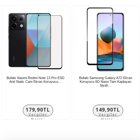
133,25TL
Bufalo Xiaomi Redmi Note 13 Pro ESD
Bufalo Samsung Galaxy A72 Ekran
Anti Static Cam Ekran Koruyucu…
Koruyucu 6D Nano Tam Kaplayan
Siyah…
179,90TL
149,90TL
Vergiler
Vergiler
Hariç:
Hariç:
149,92TL
124,92TL