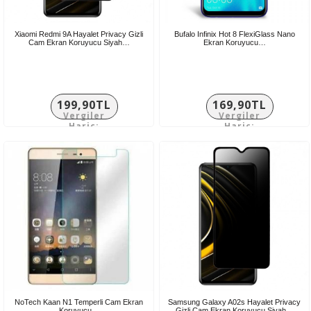
Xiaomi Redmi 9A Hayalet Privacy Gizli
Bufalo Infinix Hot 8 FlexiGlass Nano
Cam Ekran Koruyucu Siyah…
Ekran Koruyucu…
199,90TL
169,90TL
Vergiler
Vergiler
Hariç:
Hariç:
166,58TL
141,58TL
NoTech Kaan N1 Temperli Cam Ekran
Samsung Galaxy A02s Hayalet Privacy
Koruyucu…
Gizli Cam Ekran Koruyucu Siyah…