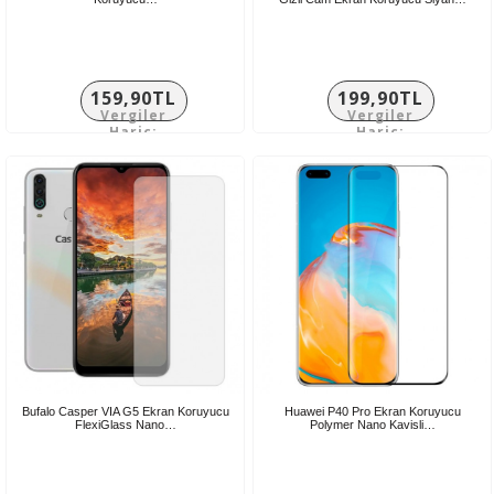
159,90TL
199,90TL
Vergiler
Vergiler
Hariç:
Hariç:
133,25TL
166,58TL
Bufalo Casper VIA G5 Ekran Koruyucu
Huawei P40 Pro Ekran Koruyucu
FlexiGlass Nano…
Polymer Nano Kavisli…