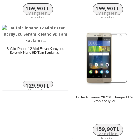
169,90TL
199,90TL
Vergiler
Vergiler
Hariç:
Hariç:
141,58TL
166,58TL
Bufalo iPhone 12 Mini Ekran Koruyucu
Seramik Nano 9D Tam Kaplama…
129,90TL
Vergiler
Hariç:
NoTech Huawei Y6 2018 Temperli Cam
108,25TL
Ekran Koruyucu…
159,90TL
Vergiler
Hariç: