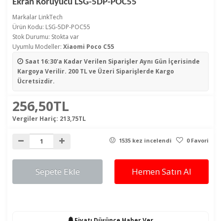
Ekran Koruyucu LSG-5DP-POC55
Markalar
LinkTech
Ürün Kodu: LSG-5DP-POC55
Stok Durumu: Stokta var
Uyumlu Modeller:
Xiaomi Poco C55
Saat 16:30'a Kadar Verilen Siparişler
Aynı Gün İçerisinde
Kargoya Verilir. 200 TL ve Üzeri Siparişlerde Kargo
Ücretsizdir.
256,50TL
Vergiler Hariç:
213,75TL
1535 kez incelendi
0 Favori
Sepete Ekle
Hemen Satın Al
Fiyatı Düşünce Haber Ver