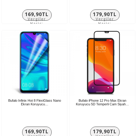
169,90TL
179,90TL
Vergiler
Vergiler
Hariç:
Hariç:
141,58TL
149,92TL
Bufalo Infinix Hot 8 FlexiGlass Nano
Bufalo iPhone 12 Pro Max Ekran
Ekran Koruyucu…
Koruyucu 5D Temperli Cam Siyah…
169,90TL
179,90TL