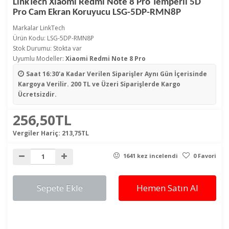
LinkTech Xiaomi Redmi Note 8 Pro Temperli 5D
Pro Cam Ekran Koruyucu LSG-5DP-RMN8P
Markalar
LinkTech
Ürün Kodu: LSG-5DP-RMN8P
Stok Durumu: Stokta var
Uyumlu Modeller:
Xiaomi Redmi Note 8 Pro
Saat 16:30'a Kadar Verilen Siparişler
Aynı Gün İçerisinde
Kargoya Verilir. 200 TL ve Üzeri Siparişlerde Kargo
Ücretsizdir.
256,50TL
Vergiler Hariç:
213,75TL
1641 kez incelendi
0 Favori
Sepete Ekle
Hemen Satın Al