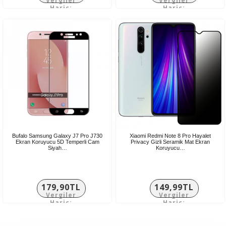
Vergiler
Vergiler
Hariç:
Hariç:
141,58TL
149,92TL
Bufalo Samsung Galaxy J7 Pro J730
Xiaomi Redmi Note 8 Pro Hayalet
Ekran Koruyucu 5D Temperli Cam
Privacy Gizli Seramik Mat Ekran
Siyah…
Koruyucu…
179,90TL
149,99TL
Vergiler
Vergiler
Hariç:
Hariç:
149,92TL
124,99TL