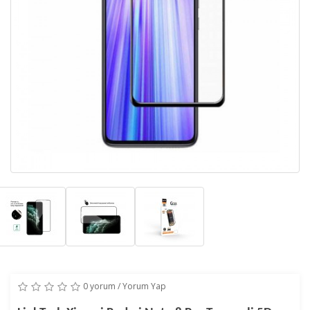
0 yorum
/
Yorum Yap