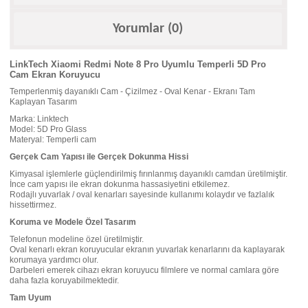
Yorumlar (0)
LinkTech Xiaomi Redmi Note 8 Pro Uyumlu Temperli 5D Pro
Cam Ekran Koruyucu
Temperlenmiş dayanıklı Cam - Çizilmez - Oval Kenar - Ekranı Tam
Kaplayan Tasarım
Marka: Linktech
Model: 5D Pro Glass
Materyal: Temperli cam
Gerçek Cam Yapısı ile Gerçek Dokunma Hissi
Kimyasal işlemlerle güçlendirilmiş fırınlanmış dayanıklı camdan üretilmiştir.
İnce cam yapısı ile ekran dokunma hassasiyetini etkilemez.
Rodajlı yuvarlak / oval kenarları sayesinde kullanımı kolaydır ve fazlalık
hissettirmez.
Koruma ve Modele Özel Tasarım
Telefonun modeline özel üretilmiştir.
Oval kenarlı ekran koruyucular ekranın yuvarlak kenarlarını da kaplayarak
korumaya yardımcı olur.
Darbeleri emerek cihazı ekran koruyucu filmlere ve normal camlara göre
daha fazla koruyabilmektedir.
Tam Uyum