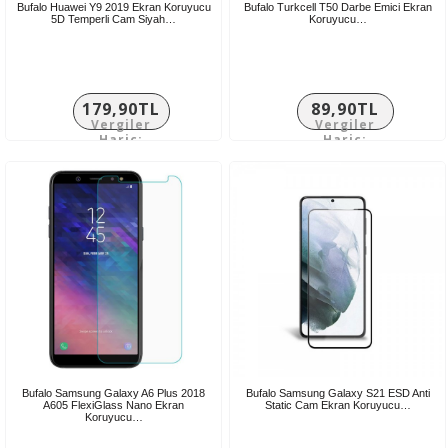
Bufalo Huawei Y9 2019 Ekran Koruyucu
Bufalo Turkcell T50 Darbe Emici Ekran
5D Temperli Cam Siyah…
Koruyucu…
179,90TL
89,90TL
Vergiler
Vergiler
Hariç:
Hariç:
149,92TL
74,92TL
Bufalo Samsung Galaxy A6 Plus 2018
Bufalo Samsung Galaxy S21 ESD Anti
A605 FlexiGlass Nano Ekran
Static Cam Ekran Koruyucu…
Koruyucu…