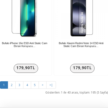
Bufalo iPhone 16e ESD Anti Static Cam
Bufalo Xiaomi Redmi Note 14 ESD Anti
Ekran Koruyucu…
Static Cam Ekran Koruyucu…
179,90TL
179,90TL
1
2
3
4
5
>
>|
Gösterilen: 1 ile 40 arası, toplam: 195 (5 Sayfa)