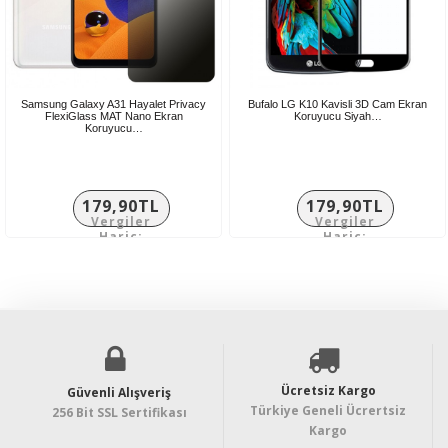
Samsung Galaxy A31 Hayalet Privacy
Bufalo LG K10 Kavisli 3D Cam Ekran
FlexiGlass MAT Nano Ekran
Koruyucu Siyah…
Koruyucu…
179,90TL
179,90TL
Vergiler
Vergiler
Hariç:
Hariç:
149,92TL
149,92TL
Ücretsiz Kargo
Güvenli Alışveriş
Türkiye Geneli Ücrertsiz
256 Bit SSL Sertifikası
Kargo