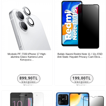
Mcdodo PF-7330 iPhone 17 High-
Bufalo Xiaomi Redmi Note 11 / 11s ESD
alumina Glass Kamera Lens
Anti Static Hayalet Privacy Cam Ekra…
Koruyucu…
899,90TL
199,00TL
Vergiler
Vergiler
Hariç:
Hariç:
749,92TL
165,83TL