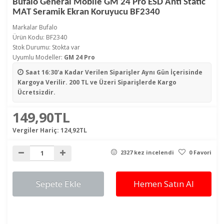
Bufalo General Mobile GM 24 Pro ESD Anti Static
MAT Seramik Ekran Koruyucu BF2340
Markalar
Bufalo
Ürün Kodu: BF2340
Stok Durumu: Stokta var
Uyumlu Modeller:
GM 24 Pro
Saat 16:30'a Kadar Verilen Siparişler
Aynı Gün İçerisinde
Kargoya Verilir. 200 TL ve Üzeri Siparişlerde Kargo
Ücretsizdir.
149,90TL
Vergiler Hariç:
124,92TL
2327 kez incelendi
0 Favori
Sepete Ekle
Hemen Satın Al