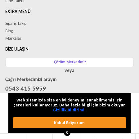
İade Talebi
EXTRA MENÜ
Sipariş Takip
Blog
Markalar
BIZE ULAŞIN
Çözüm Merkezimiz
veya
Çağrı Merkezimizi arayın
0543 415 5959
WhatsApp Destek Hattı
Web sitemizde size en iyi deneyimi sunabilmemiz için
çerezleri kullanıyoruz. Daha fazla bilgi için bizim okuyun
Gizlilik Bildirimi
.
Kabul Ediyorum
0
ModaCepte © 2026 - Tüm Hakları Saklıdır.