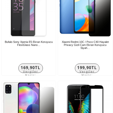
Bufalo Sony Xperia E5 Ekran Koruyucu
Xiaomi Redmi 10C / Poco C40 Hayalet
FlexiGlass Nano…
Privacy Gizli Cam Ekran Koruyucu
Siyah…
169,90TL
199,90TL
Vergiler
Vergiler
Hariç:
Hariç:
141,58TL
166,58TL