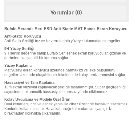
Yorumlar (0)
Bufalo Seramik Seri ESD Anti Static MAT Esnek Ekran Koruyucu
Anti-Static Koruyucu
Anti-Statik özelliği toz ve kir zerrelerinin yüzeye tutunmalarını engeller.
9H Yüzey Sertliği
9H sertlik değerine sahip Bufalo Seri esnek ekran koruyucular, çizilme ve
darbelere karşı etkili bir koruma sağlar.
Yüzey Kaplama
Mat yüzeyi ekran koruyucu üzerinde parmak izi ve leke oluşumunu
engeller. Üzerinde oluşabilecek lekelerin de kolay temizlenmesini sağlar.
Hassasiyet ve Tam Kaplama
Tüm ekran yüzeyini kaplayacak şekilde tasarlanmıştır. Süper geçirgenliği
sayesinde dokunmatik hassasiyeti olumsuz yönde etkilenmez.
Kolay Uygulama ve Modele Özel Ürün
Oval kenarları, ince ve esnek yapısı ile cihaz üzerinde fazlalık hissettirmez.
Konforlu kullanım sunar. Hava kabarcığı kalmadan tam yapışır. İz
bırakmadan kolaylıkla çıkarılabilir.