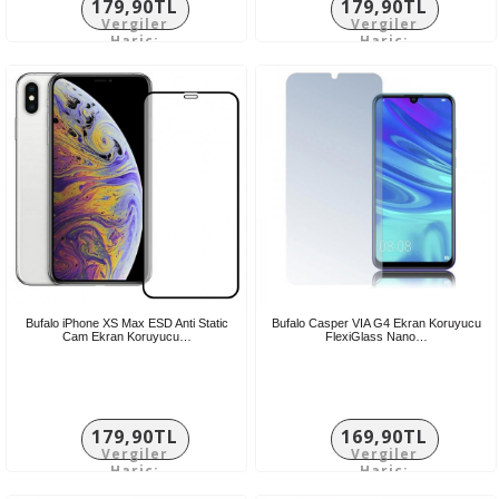
179,90TL
179,90TL
Vergiler
Vergiler
Hariç:
Hariç:
149,92TL
149,92TL
Bufalo iPhone XS Max ESD Anti Static
Bufalo Casper VIA G4 Ekran Koruyucu
Cam Ekran Koruyucu…
FlexiGlass Nano…
179,90TL
169,90TL
Vergiler
Vergiler
Hariç:
Hariç:
149,92TL
141,58TL