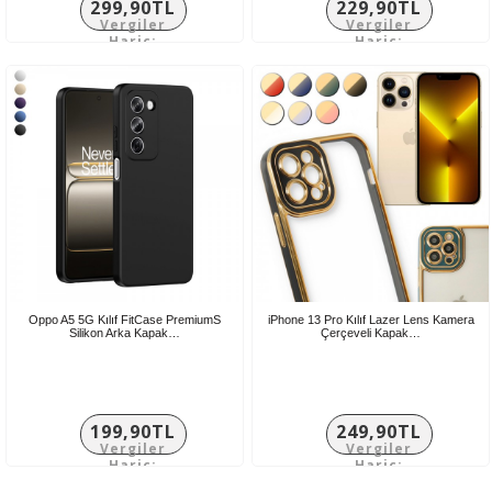
299,90TL
229,90TL
Vergiler
Vergiler
Hariç:
Hariç:
249,92TL
191,58TL
Oppo A5 5G Kılıf FitCase PremiumS
iPhone 13 Pro Kılıf Lazer Lens Kamera
Silikon Arka Kapak…
Çerçeveli Kapak…
199,90TL
249,90TL
Vergiler
Vergiler
Hariç:
Hariç:
166,58TL
208,25TL