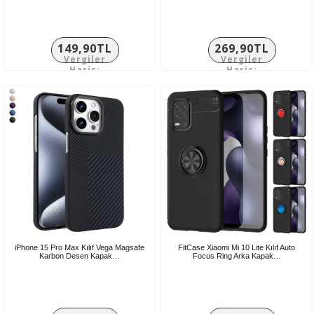
149,90TL
269,90TL
Vergiler
Vergiler
Hariç:
Hariç:
124,92TL
224,92TL
iPhone 15 Pro Max Kılıf Vega Magsafe
FitCase Xiaomi Mi 10 Lite Kılıf Auto
Karbon Desen Kapak…
Focus Ring Arka Kapak…