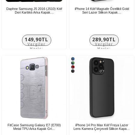
Daphne Samsung J5 2016 (J510) Kılıf
iPhone 14 Kılıf Magsafe Özellikli Gold
Deri Kartlıklı Arka Kapak…
Seri Lazer Silikon Kapak…
149,90TL
289,90TL
Vergiler
Vergiler
Hariç:
Hariç:
124,92TL
241,58TL
FitCase Samsung Galaxy E7 (E700)
iPhone 14 Pro Max Kılıf Freya Lazer
Metal TPU Arka Kapak Gri…
Lens Kamera Çerçeveli Silikon Kapa…