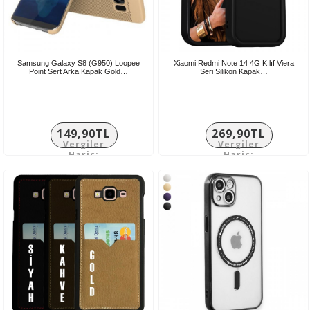
Samsung Galaxy S8 (G950) Loopee
Xiaomi Redmi Note 14 4G Kılıf Viera
Point Sert Arka Kapak Gold…
Seri Silikon Kapak…
149,90TL
269,90TL
Vergiler
Vergiler
Hariç:
Hariç:
124,92TL
224,92TL