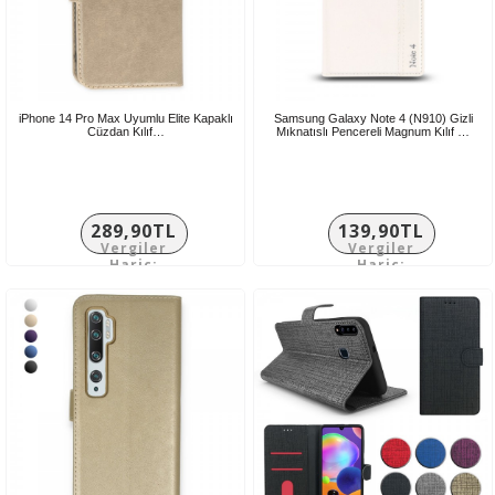
iPhone 14 Pro Max Uyumlu Elite Kapaklı
Samsung Galaxy Note 4 (N910) Gizli
Cüzdan Kılıf…
Mıknatıslı Pencereli Magnum Kılıf …
289,90TL
139,90TL
Vergiler
Vergiler
Hariç:
Hariç:
241,58TL
116,58TL