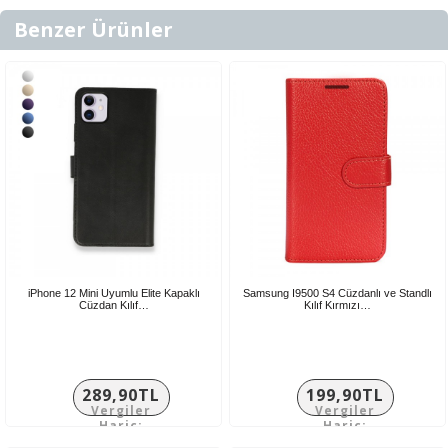
Benzer Ürünler
iPhone 12 Mini Uyumlu Elite Kapaklı
Samsung I9500 S4 Cüzdanlı ve Standlı
Cüzdan Kılıf…
Kılıf Kırmızı…
289,90TL
199,90TL
Vergiler
Vergiler
Hariç:
Hariç:
241,58TL
166,58TL