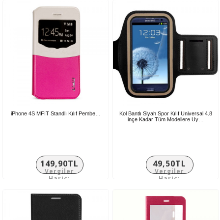
iPhone 4S MFIT Standlı Kılıf Pembe…
Kol Bantlı Siyah Spor Kılıf Universal 4.8
inçe Kadar Tüm Modellere Uy…
149,90TL
49,50TL
Vergiler
Vergiler
Hariç:
Hariç:
124,92TL
41,25TL