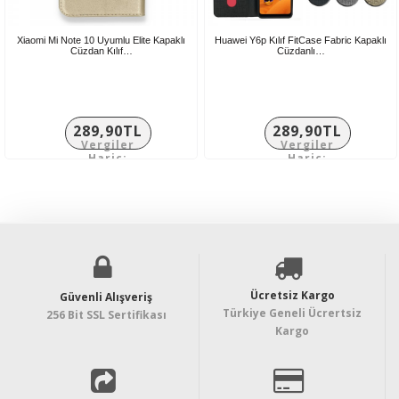
Xiaomi Mi Note 10 Uyumlu Elite Kapaklı
Huawei Y6p Kılıf FitCase Fabric Kapaklı
Cüzdan Kılıf…
Cüzdanlı…
289,90TL
289,90TL
Vergiler
Vergiler
Hariç:
Hariç:
241,58TL
241,58TL
Ücretsiz Kargo
Güvenli Alışveriş
Türkiye Geneli Ücrertsiz
256 Bit SSL Sertifikası
Kargo