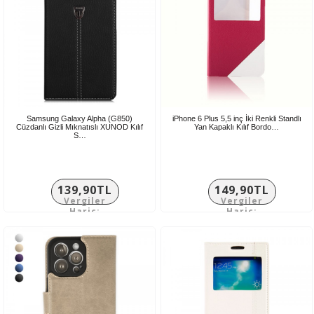
Samsung Galaxy Alpha (G850)
iPhone 6 Plus 5,5 inç İki Renkli Standlı
Cüzdanlı Gizli Mıknatıslı XUNOD Kılıf
Yan Kapaklı Kılıf Bordo…
S…
139,90TL
149,90TL
Vergiler
Vergiler
Hariç:
Hariç:
116,58TL
124,92TL