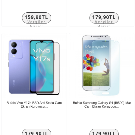
159,90TL
179,90TL
Vergiler
Vergiler
Hariç:
Hariç:
133,25TL
149,92TL
Bufalo Vivo Y17s ESD Anti Static Cam
Bufalo Samsung Galaxy S4 (I9500) Mat
Ekran Koruyucu…
Cam Ekran Koruyucu…
179,90TL
179,90TL