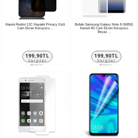
Xiaomi Redmi 13C Hayalet Privacy Gizli
Bufalo Samsung Galaxy Note 8 (N950)
Cam Ekran Koruyucu…
Kavisli 4D Cam Ekran Koruyucu
Beyaz…
199,90TL
199,90TL
Vergiler
Vergiler
Hariç:
Hariç:
166,58TL
166,58TL