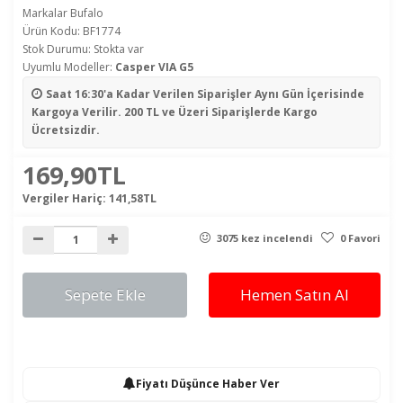
Markalar
Bufalo
Ürün Kodu: BF1774
Stok Durumu: Stokta var
Uyumlu Modeller:
Casper VIA G5
Saat 16:30'a Kadar Verilen Siparişler
Aynı Gün İçerisinde
Kargoya Verilir. 200 TL ve Üzeri Siparişlerde Kargo
Ücretsizdir.
169,90TL
Vergiler Hariç:
141,58TL
3075 kez incelendi
0 Favori
Sepete Ekle
Hemen Satın Al
Fiyatı Düşünce Haber Ver