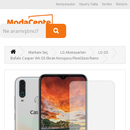
Kampanyalar
Sipariş Takip
Yardım
İletişim
Kategoriler
Markanı Seç
LG Aksesuarları
LG G5
Bufalo Casper VIA G5 Ekran Koruyucu FlexiGlass Nano