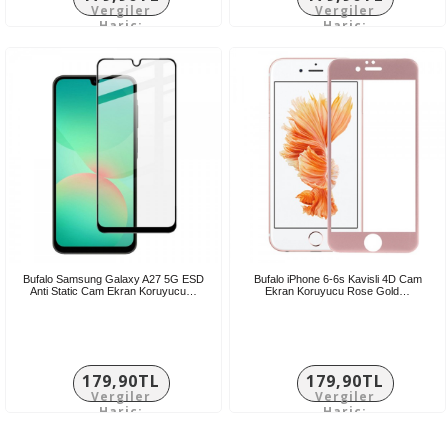
Vergiler
Vergiler
Hariç:
Hariç:
149,92TL
149,92TL
Bufalo Samsung Galaxy A27 5G ESD
Bufalo iPhone 6-6s Kavisli 4D Cam
Anti Static Cam Ekran Koruyucu…
Ekran Koruyucu Rose Gold…
179,90TL
179,90TL
Vergiler
Vergiler
Hariç:
Hariç:
149,92TL
149,92TL