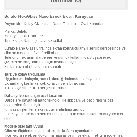
Yorumlar (0)
Bufalo FlexiGlass Nano Esnek Ekran Koruyucu
Dayanıklı – Kolay Çizilmez – Nano Teknoloji - Oval Kenarlar
Marka: Bufalo
Materyal: Likit Cam+Pet
Tipi: Esnek Nano, çerçevesiz şeffaf
Bufalo Nano Glass ultra ince ekran koruyucular 9H sertlik derecesinde ve
cihazın modeline özel üretilmiştir
Telefonun ekranını darbelere ve günlük kullanımda oluşabilecek
çizilmelere karşı korumak için tasarlanmıştır
Kılıflara uyumlu fit tasarıma sahiptir
Tarz ve kolay uygulama
Uygulaması kolaydır, hava kabarcığı kalmadan tam yapışır
Ekrandan çıkarılması çok kolaydır ve iz bırakmaz
Yüksek çözünürlüklü net şeffaf üründür
Daha iyi koruma için özel tasarım
Darbelere dayanıklı nano teknoloji ile likit cam ve pet birleşimi özel
maddeden üretilmiştir
Kimyasal işlemlerle ekstra güçlendirilmiş üründür
Esnek yapısı ile darbeleri emerek telefonun ekranını korumaya yardımcı
olur
Modele özel tam uyum
Cihazın ölçülerine özel üretilmiştir, kılıflara uyumludur
İnce yapısı ile ekran dokunma hassasiyetini ve ekran netliğini etkilemez