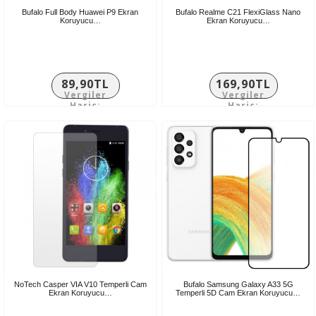
Bufalo Full Body Huawei P9 Ekran
Bufalo Realme C21 FlexiGlass Nano
Koruyucu…
Ekran Koruyucu…
89,90TL
169,90TL
Vergiler
Vergiler
Hariç:
Hariç:
74,92TL
141,58TL
NoTech Casper VIA V10 Temperli Cam
Bufalo Samsung Galaxy A33 5G
Ekran Koruyucu…
Temperli 5D Cam Ekran Koruyucu…