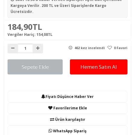
Kargoya Verilir. 200 TL ve Üzeri Siparişlerde Kargo
Ücretsizdir.
184,90TL
Vergiler Hariç:
154,08TL
462 kez incelendi
0 Favori
Sepete Ekle
Hemen Satın Al
Fiyatı Düşünce Haber Ver
Favorilerime Ekle
Ürün karşılaştır
WhatsApp Sipariş