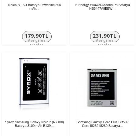
Nokia BL-5U Batarya Powerline 800
E Energy Huawei Ascend P8 Batarya
mAh…
HB3447A9EBW…
179,90TL
231,90TL
Vergiler
Vergiler
Hariç:
Hariç:
149,92TL
193,25TL
Syrox Samsung Galaxy Note 2 (N7100)
Samsung Galaxy Core Plus G350 /
Batarya 3100 mAh B139…
Core I8262 I8260 Batarya…