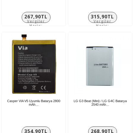
267,90TL
315,90TL
Vergiler
Vergiler
Hariç:
Hariç:
223,25TL
263,25TL
Casper VIA V5 Uyumlu Batarya 2800
LG G3 Beat (Mini) / LG G4C Batarya
mAh…
2540 mAh…
354,90TL
268,90TL