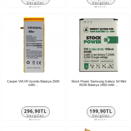
Vergiler
Vergiler
Hariç:
Hariç:
295,75TL
224,08TL
Casper VIA V9 Uyumlu Batarya 2500
Stock Power Samsung Galaxy S4 Mini
mAh…
I9190 Batarya 1850 mAh …
296,90TL
199,90TL
Vergiler
Vergiler
Hariç:
Hariç:
247,42TL
166,58TL