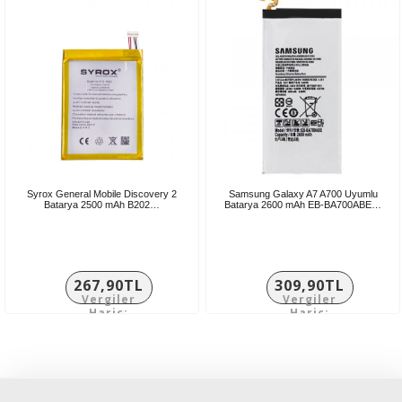
Syrox General Mobile Discovery 2
Samsung Galaxy A7 A700 Uyumlu
Batarya 2500 mAh B202…
Batarya 2600 mAh EB-BA700ABE…
267,90TL
309,90TL
Vergiler
Vergiler
Hariç:
Hariç:
223,25TL
258,25TL