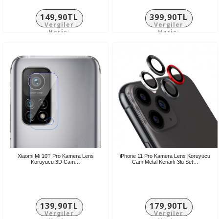
149,90TL
399,90TL
Vergiler
Vergiler
Hariç:
Hariç:
124,92TL
333,25TL
Xiaomi Mi 10T Pro Kamera Lens
iPhone 11 Pro Kamera Lens Koruyucu
Koruyucu 3D Cam…
Cam Metal Kenarlı 3lü Set…
139,90TL
179,90TL
Vergiler
Vergiler