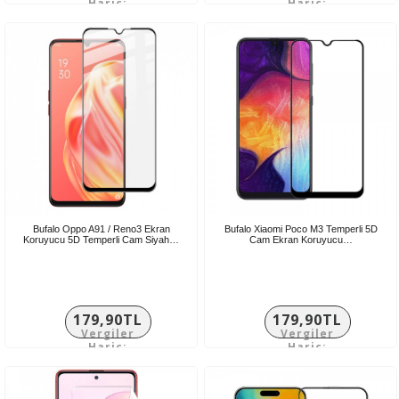
Hariç:
Hariç:
116,58TL
149,92TL
Bufalo Oppo A91 / Reno3 Ekran
Bufalo Xiaomi Poco M3 Temperli 5D
Koruyucu 5D Temperli Cam Siyah…
Cam Ekran Koruyucu…
179,90TL
179,90TL
Vergiler
Vergiler
Hariç:
Hariç:
149,92TL
149,92TL