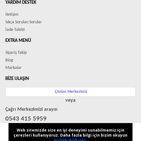
YARDIM DESTEK
İletişim
Sıkça Sorulan Sorular
İade Talebi
EXTRA MENÜ
Sipariş Takip
Blog
Markalar
BIZE ULAŞIN
Çözüm Merkezimiz
veya
Çağrı Merkezimizi arayın
0543 415 5959
WhatsApp Destek Hattı
Web sitemizde size en iyi deneyimi sunabilmemiz için
çerezleri kullanıyoruz. Daha fazla bilgi için bizim okuyun
Gizlilik Bildirimi
.