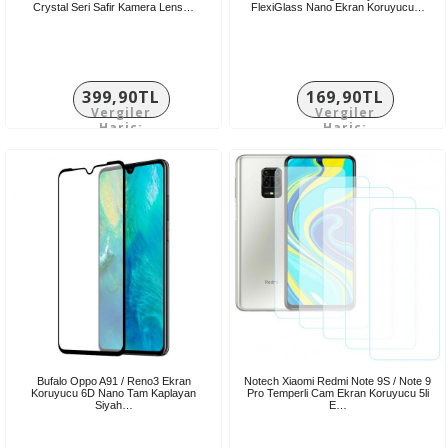
Crystal Seri Safir Kamera Lens…
FlexiGlass Nano Ekran Koruyucu…
399,90TL
169,90TL
Vergiler
Vergiler
Hariç:
Hariç:
333,25TL
141,58TL
Bufalo Oppo A91 / Reno3 Ekran
Notech Xiaomi Redmi Note 9S / Note 9
Koruyucu 6D Nano Tam Kaplayan
Pro Temperli Cam Ekran Koruyucu 5li
Siyah…
E…