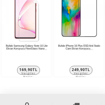
Bufalo Samsung Galaxy Note 10 Lite
Bufalo iPhone 16 Plus ESD Anti Static
Ekran Koruyucu FlexiGlass Nano…
Cam Ekran Koruyucu…
169,90TL
249,90TL
Vergiler
Vergiler
Hariç:
Hariç:
141,58TL
208,25TL