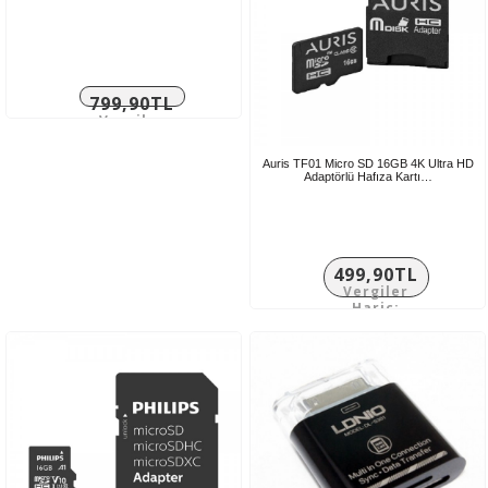
799,90TL
Vergiler
Hariç:
666,58TL
Auris TF01 Micro SD 16GB 4K Ultra HD
Adaptörlü Hafıza Kartı…
499,90TL
Vergiler
Hariç:
416,58TL