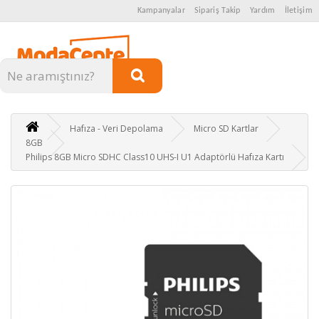
Kampanyalar
Sipariş Takip
Yardım
İletişim
Kategoriler
Hafıza - Veri Depolama
Micro SD Kartlar
8GB
Philips 8GB Micro SDHC Class10 UHS-I U1 Adaptörlü Hafıza Kartı