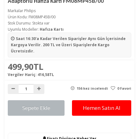
Adaptörlü Hafıza Kartı FM08MP45B/00
Markalar
Philips
Ürün Kodu: FM08MP45B/00
Stok Durumu: Stokta var
Uyumlu Modeller:
Hafıza Kartı
Saat 16:30'a Kadar Verilen Siparişler
Aynı Gün İçerisinde
Kargoya Verilir. 200 TL ve Üzeri Siparişlerde Kargo
Ücretsizdir.
499,90TL
Vergiler Hariç:
416,58TL
156 kez incelendi
0 Favori
Sepete Ekle
Hemen Satın Al
Fiyatı Düşünce Haber Ver