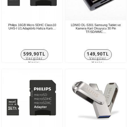
Philips 16GB Micro SDHC Class10
LDNIO DL-S301 Samsung Tablet ve
UHS-I U1 Adaptörlü Hafıza Kartı…
Kamera Kart Okuyucu 30 Pin
TF/SD/MMC…
599,90TL
149,90TL
Vergiler
Vergiler
Hariç:
Hariç:
499,92TL
124,92TL