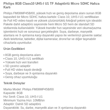
Philips 8GB Class10 UHS-I U1 TF Adaptörlü Micro SDHC Hafıza
Kartı
Philips FM08MP45B/00, yüksek hızlı ve geniş depolama alanı sunan 8GB
kapasiteli bir Micro SDHC hafıza kartıdır. Class 10, UHS-I U1 sertifikaları
ile Full HD video kaydı ve yüksek çözünürlüklü fotoğraf çekimi için idealdir.
Pakete dahil adaptörü sayesinde hem Micro SD hem de standart SD
slotlarında kullanılabilir. Yüksek transfer hızı sayesinde veri okuma/yazma
işlemlerini hızlı ve sorunsuz gerçekleştirir. Suya, darbeye, manyetik
alanlara ve X-ışınlarına karşı dayanıklı yapısı ile verilerinizi güvenle saklar.
Akıllı telefonlar, tabletler, dijital kameralar, drone'lar ve diğer taşınabilir
cihazlarla uyumludur.
Ürün Özellikleri
• 8GB geniş depolama alanı
• Class 10, UHS-I U1 sertifikalı
• Yüksek hızlı veri transferi
• SD çevirici adaptör
• Full HD video kaydı desteği
• Suya, darbeye ve X-ışınlarına dayanıklı
• Geniş cihaz uyumluluğu
Teknik Detaylar
Marka Model: Philips FM08MP45B/00
Kapasite: 8GB
Hız Sınıfı: Class 10, UHS-I U1
Minimum Yazma Hızı: 10MB/sn
Adaptör: Dahili SD adaptörü
Dayanıklılık: Su, darbe, manyetik alan ve X-ışınlarına dayanıklı