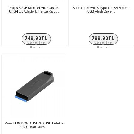
Philips 32GB Micro SDHC Class10
Auris OT01 64GB Type-C USB Bellek -
UHS-I U1 Adaptörlü Hafıza Kartı…
USB Flash Drive…
749,90TL
799,90TL
Vergiler
Vergiler
Hariç:
Hariç:
624,92TL
666,58TL
Auris UB03 32GB USB 3.0 USB Bellek -
USB Flash Drive…