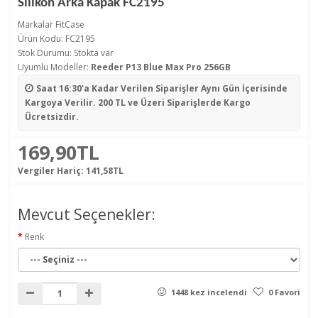
Silikon Arka Kapak FC2195
Markalar
FitCase
Ürün Kodu: FC2195
Stok Durumu: Stokta var
Uyumlu Modeller:
Reeder P13 Blue Max Pro 256GB
Saat 16:30'a Kadar Verilen Siparişler
Aynı Gün İçerisinde
Kargoya Verilir. 200 TL ve Üzeri Siparişlerde Kargo
Ücretsizdir.
169,90TL
Vergiler Hariç:
141,58TL
Mevcut Seçenekler:
Renk
1448 kez incelendi
0 Favori