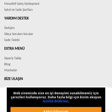
Mesafeli Satış Sözleşmesi
İptal ve İade Şartları
YARDIM DESTEK
İletişim
Sıkça Sorulan Sorular
İade Talebi
EXTRA MENÜ
Sipariş Takip
Blog
Markalar
BIZE ULAŞIN
Çözüm Merkezimiz
Web sitemizde size en iyi deneyimi sunabilmemiz için
veya
çerezleri kullanıyoruz. Daha fazla bilgi için bizim okuyun
Gizlilik Bildirimi
.
Çağrı Merkezimizi arayın
0543 415 5959
Kabul Ediyorum