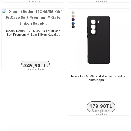
Hariç:
Hariç:
124,92TL
149,92TL
Xiaomi Redmi 15C 4G/5G Kılıf FitCase
Soft Premium M-Safe Silikon Kapak…
349,90TL
Vergiler
Hariç:
Infinix Hot 50 4G Kılıf PremiumS Silikon
291,58TL
Arka Kapak…
179,90TL
Vergiler
Hariç:
149,92TL