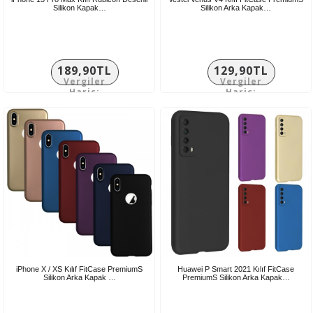
Silikon Kapak…
Silikon Arka Kapak…
189,90TL
129,90TL
Vergiler
Vergiler
Hariç:
Hariç:
158,25TL
108,25TL
iPhone X / XS Kılıf FitCase PremiumS
Huawei P Smart 2021 Kılıf FitCase
Silikon Arka Kapak …
PremiumS Silikon Arka Kapak…