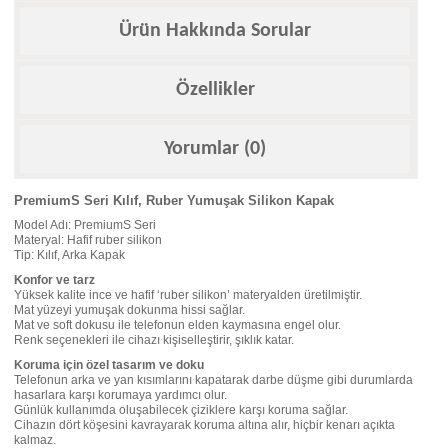
Ürün Hakkında Sorular
Özellikler
Yorumlar (0)
PremiumS Seri Kılıf, Ruber Yumuşak Silikon Kapak
Model Adı: PremiumS Seri
Materyal: Hafif ruber silikon
Tip: Kılıf, Arka Kapak
Konfor ve tarz
Yüksek kalite ince ve hafif ‘ruber silikon’ materyalden üretilmiştir.
Mat yüzeyi yumuşak dokunma hissi sağlar.
Mat ve soft dokusu ile telefonun elden kaymasına engel olur.
Renk seçenekleri ile cihazı kişiselleştirir, şıklık katar.
Koruma için özel tasarım ve doku
Telefonun arka ve yan kısımlarını kapatarak darbe düşme gibi durumlarda
hasarlara karşı korumaya yardımcı olur.
Günlük kullanımda oluşabilecek çiziklere karşı koruma sağlar.
Cihazın dört köşesini kavrayarak koruma altına alır, hiçbir kenarı açıkta
kalmaz.