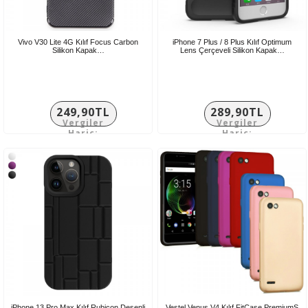
Vivo V30 Lite 4G Kılıf Focus Carbon
iPhone 7 Plus / 8 Plus Kılıf Optimum
Silikon Kapak…
Lens Çerçeveli Silikon Kapak…
249,90TL
289,90TL
Vergiler
Vergiler
Hariç:
Hariç:
208,25TL
241,58TL
iPhone 13 Pro Max Kılıf Rubicon Desenli
Vestel Venus V4 Kılıf FitCase PremiumS