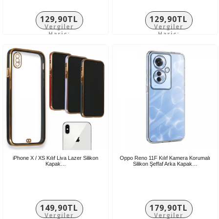
129,90TL
129,90TL
Vergiler
Vergiler
Hariç:
Hariç:
108,25TL
108,25TL
iPhone X / XS Kılıf Liva Lazer Silikon
Oppo Reno 11F Kılıf Kamera Korumalı
Kapak…
Silikon Şeffaf Arka Kapak…
149,90TL
179,90TL
Vergiler
Vergiler