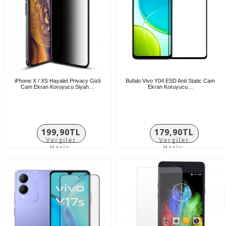
iPhone X / XS Hayalet Privacy Gizli
Bufalo Vivo Y04 ESD Anti Static Cam
Cam Ekran Koruyucu Siyah…
Ekran Koruyucu…
199,90TL
179,90TL
Vergiler
Vergiler
Hariç:
Hariç:
166,58TL
149,92TL