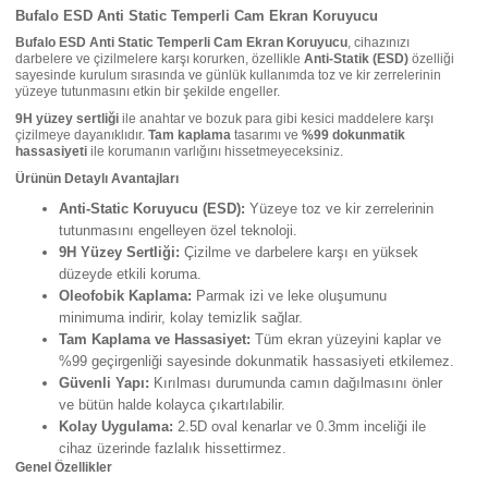
Bufalo ESD Anti Static Temperli Cam Ekran Koruyucu
Bufalo ESD Anti Static Temperli Cam Ekran Koruyucu
, cihazınızı
darbelere ve çizilmelere karşı korurken, özellikle
Anti-Statik (ESD)
özelliği
sayesinde kurulum sırasında ve günlük kullanımda toz ve kir zerrelerinin
yüzeye tutunmasını etkin bir şekilde engeller.
9H yüzey sertliği
ile anahtar ve bozuk para gibi kesici maddelere karşı
çizilmeye dayanıklıdır.
Tam kaplama
tasarımı ve
%99 dokunmatik
hassasiyeti
ile korumanın varlığını hissetmeyeceksiniz.
Ürünün Detaylı Avantajları
Anti-Static Koruyucu (ESD):
Yüzeye toz ve kir zerrelerinin
tutunmasını engelleyen özel teknoloji.
9H Yüzey Sertliği:
Çizilme ve darbelere karşı en yüksek
düzeyde etkili koruma.
Oleofobik Kaplama:
Parmak izi ve leke oluşumunu
minimuma indirir, kolay temizlik sağlar.
Tam Kaplama ve Hassasiyet:
Tüm ekran yüzeyini kaplar ve
%99 geçirgenliği sayesinde dokunmatik hassasiyeti etkilemez.
Güvenli Yapı:
Kırılması durumunda camın dağılmasını önler
ve bütün halde kolayca çıkartılabilir.
Kolay Uygulama:
2.5D oval kenarlar ve 0.3mm inceliği ile
cihaz üzerinde fazlalık hissettirmez.
Genel Özellikler