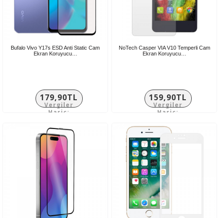
Bufalo Vivo Y17s ESD Anti Static Cam
NoTech Casper VIA V10 Temperli Cam
Ekran Koruyucu…
Ekran Koruyucu…
179,90TL
159,90TL
Vergiler
Vergiler
Hariç:
Hariç:
149,92TL
133,25TL