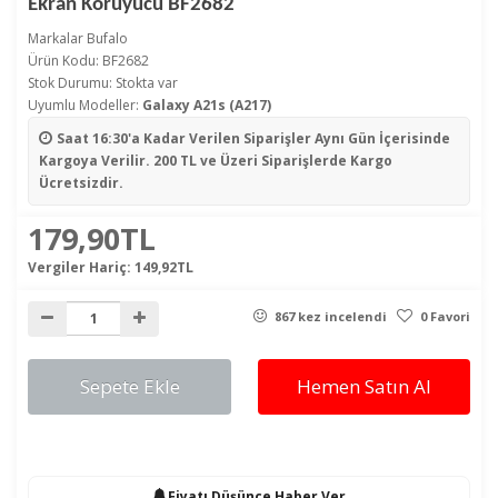
Ekran Koruyucu BF2682
Markalar
Bufalo
Ürün Kodu: BF2682
Stok Durumu: Stokta var
Uyumlu Modeller:
Galaxy A21s (A217)
Saat 16:30'a Kadar Verilen Siparişler
Aynı Gün İçerisinde
Kargoya Verilir. 200 TL ve Üzeri Siparişlerde Kargo
Ücretsizdir.
179,90TL
Vergiler Hariç:
149,92TL
867 kez incelendi
0 Favori
Sepete Ekle
Hemen Satın Al
Fiyatı Düşünce Haber Ver