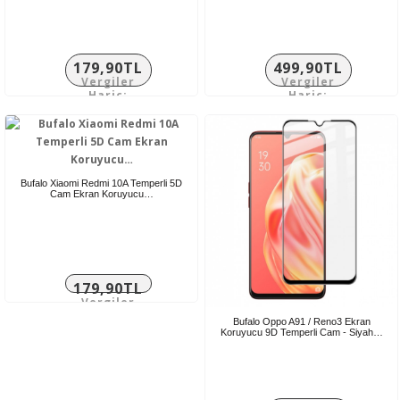
179,90TL
499,90TL
Vergiler
Vergiler
Hariç:
Hariç:
149,92TL
416,58TL
Bufalo Xiaomi Redmi 10A Temperli 5D
Cam Ekran Koruyucu…
179,90TL
Vergiler
Hariç:
Bufalo Oppo A91 / Reno3 Ekran
149,92TL
Koruyucu 9D Temperli Cam - Siyah…